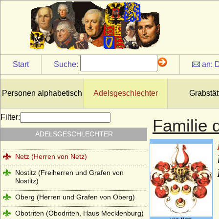
Moltke (Adelsfamilie von Moltke)
Montfort (Grafen von Montfort)
Montmartin (du Maz von Montmartin)
Mühlen (Die Herren von Mühlen)
Start
Suche:
an:
D
Mülheim (auch: Mühlheim)
Münchhausen (Herren und Freiherren von
Münchhausen)
Personen alphabetisch
Adelsgeschlechter
Grabstät
Neipperg (Reichsfreiherren und
Reichsgrafen von Neipperg)
Filter:
Familie 
Nesselrode (Herren, Reichsfreiherren und
ADELSGESCHLECHTER
Reichsgrafen von Nesselrode)
Netz (Herren von Netz)
Nostitz (Freiherren und Grafen von
Nostitz)
Oberg (Herren und Grafen von Oberg)
Obotriten (Obodriten, Haus Mecklenburg)