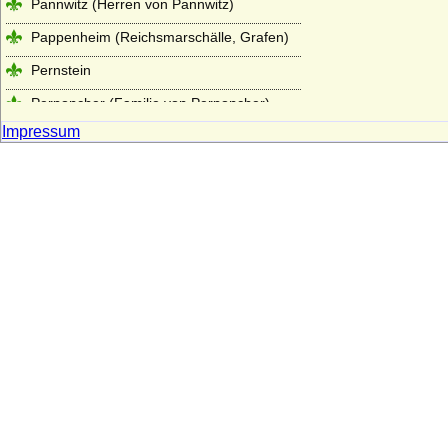
Pannwitz (Herren von Pannwitz)
Pappenheim (Reichsmarschälle, Grafen)
Pernstein
Perponcher (Familie von Perponcher)
Impressum
Perponcher-Sedlnitzky (Reichsgrafen,
Grafen von Perponcher-Sedlnitzky)
Pflugk (Pflug), Herren, böhmische
Freiherren und Reichsgrafen von Pflugk
Pfuel (Pfuhl), die Herren von Pfuel (Pfuhl)
Piasten
Pieverling (Herren von Pieverling)
Platen (Mark)
Platen (Pommern/Rügen), Herren,
Reichsfreiherren und Reichsgrafen)
Plessen (v. Plessen, v. Scheel-Plessen, v.
Pl.-Cronstern, Freiherren v. Maltzahn