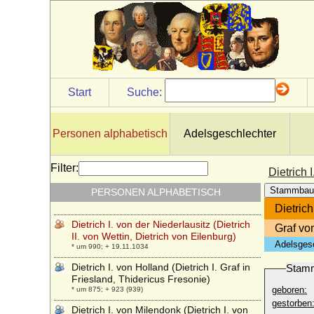
Dietrich Carl von Wylich, Freiherr
* 1615; + 1677
Dietrich Cesarion von Keyserlingk,
Freiherr
* 05.07.1698; + 13.08.1745
Dietrich Christoph Gustav von Maltzahn,
Freiherr
Start
Suche:
* 16.09.1726; + 18.12.1775
Dietrich Ernst Otto Albrecht von der
Schulenburg, Reichsgraf
Personen alphabetisch
Adelsgeschlechter
* 17.06.1756; + 29.04.1831
Dietrich Hermann I. von der Schulenburg
Filter:
Dietrich 
* 10.03.1638; + 12.02.1693
Stammbau
PERSONEN ALPHABETISCH
Dietrich I. von Cleve
* unbekannt; + unbekannt
Dietrich
Dietrich I. von der Niederlausitz (Dietrich
Graf vo
II. von Wettin, Dietrich von Eilenburg)
Adelsges
* um 990; + 19.11.1034
Dietrich I. von Holland (Dietrich I. Graf in
Stam
Friesland, Thidericus Fresonie)
geboren:
* um 875; + 923 (939)
gestorben
Dietrich I. von Milendonk (Dietrich I. von