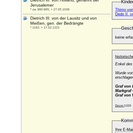
Dietrich III. von Holland, genannt der
Kinde
Jerusalemer
Thimo von
* zw. 980-985; + 27.05.1039
Dedo II. v
Dietrich III. von der Lausitz und von
Meißen, gen. der Bedrängte
Gesch
* 1162; + 17.02.1221
Dietrich III. von Manderscheid in
keine erfa
Blankenheim, Schleiden und Junkerath
* um 1420; + 20.02.1498
Dietrich III. von Moltzan
historisc
* 1530/1531; + 29.11.1599
Enkel des
Dietrich IV. von Cleve (Dietrich II.)
* 1129; + 27.04.1172
Wurde von
erschlage
Dietrich IV. von Holland
+ 13.01.1049
Graf von 
Markgraf 
Dietrich IV. von Manderscheid-Schleiden
Graf von 
* 14.08.1481; + 02.07.1551
Docnr:
1320
Dietrich IV. von Moltzan
* 1570/1572; + nach 15.03.1625
Dietrich IV. von Runkel (Dietrich IV. von
Komm
Wied-Runkel)
* vor 1402; + um 1462 (nach 22.02.1462)
Ihre E-Mai