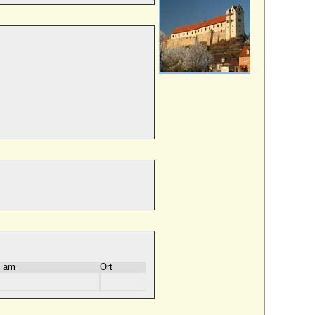
 am
Ort