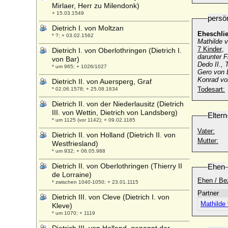
Mirlaer, Herr zu Milendonk)
+ 15.03.1549
persö
Dietrich I. von Moltzan
Eheschli
* ?; + 03.02.1562
Mathilde 
7 Kinder
,
Dietrich I. von Oberlothringen (Dietrich I.
darunter F
von Bar)
Dedo II.,
* um 965; + 1026/1027
Gero von
Konrad vo
Dietrich II. von Auersperg, Graf
Todesart:
* 02.06.1578; + 25.08.1634
Dietrich II. von der Niederlausitz (Dietrich
III. von Wettin, Dietrich von Landsberg)
Eltern
* um 1125 (vor 1142); + 09.02.1185
Vater:
Dietrich II. von Holland (Dietrich II. von
Mutter:
Westfriesland)
* um 932; + 06.05.988
Dietrich II. von Oberlothringen (Thierry II
Ehen
de Lorraine)
Ehen / Be
* zwischen 1040-1050; + 23.01.1115
Partner
Dietrich III. von Cleve (Dietrich I. von
Mathilde
Kleve)
* um 1070; + 1119