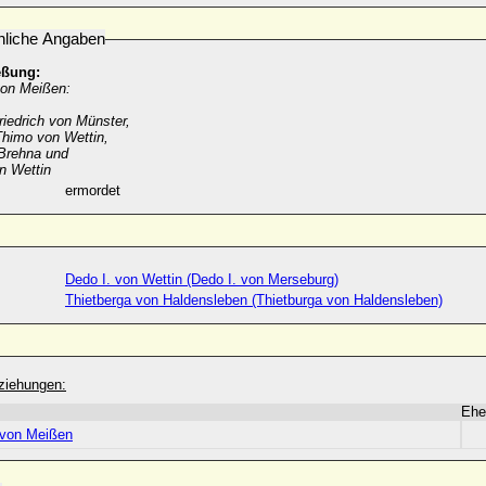
nliche Angaben
eßung:
von Meißen:
riedrich von Münster,
 Thimo von Wettin,
 Brehna und
n Wettin
ermordet
Dedo I. von Wettin (Dedo I. von Merseburg)
Thietberga von Haldensleben (Thietburga von Haldensleben)
ziehungen:
Ehe
 von Meißen