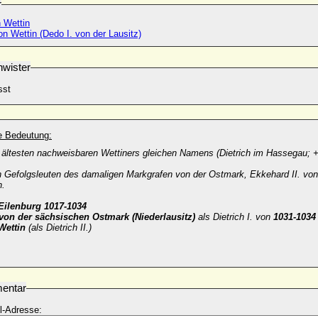
r
 Wettin
on Wettin (Dedo I. von der Lausitz)
wister
sst
he Bedeutung:
 ältesten nachweisbaren Wettiners gleichen Namens (Dietrich im Hassegau; +
 Gefolgsleuten des damaligen Markgrafen von der Ostmark, Ekkehard II. von 
n.
Eilenburg 1017-1034
von der sächsischen Ostmark (Niederlausitz)
als Dietrich I. von
1031-1034
Wettin
(als Dietrich II.)
entar
l-Adresse: