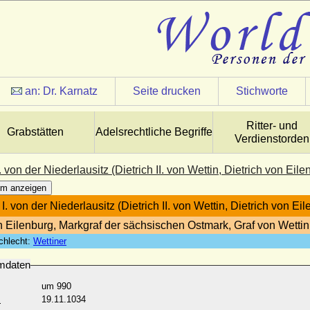
an:
Dr. Karnatz
Seite drucken
Stichworte
Ritter- und
Grabstätten
Adelsrechtliche Begriffe
Verdienstorden
I. von der Niederlausitz (Dietrich II. von Wettin, Dietrich von Eile
m anzeigen
 I. von der Niederlausitz (Dietrich II. von Wettin, Dietrich von Ei
n Eilenburg, Markgraf der sächsischen Ostmark, Graf von Wettin
chlecht:
Wettiner
mdaten
um 990
:
19.11.1034