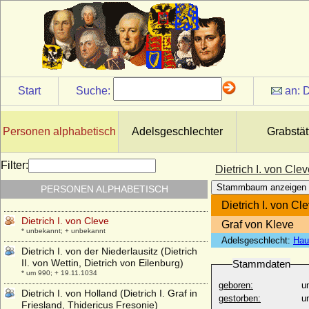
Graf
* 25.05.1812; + 20.05.1892
Dietrich Carl von Wylich, Freiherr
* 1615; + 1677
Dietrich Cesarion von Keyserlingk,
Freiherr
* 05.07.1698; + 13.08.1745
Start
Suche:
an:
D
Dietrich Christoph Gustav von Maltzahn,
Freiherr
* 16.09.1726; + 18.12.1775
Personen alphabetisch
Adelsgeschlechter
Grabstät
Dietrich Ernst Otto Albrecht von der
Schulenburg, Reichsgraf
Filter:
Dietrich I. von Cle
* 17.06.1756; + 29.04.1831
Stammbaum anzeigen
PERSONEN ALPHABETISCH
Dietrich Hermann I. von der Schulenburg
* 10.03.1638; + 12.02.1693
Dietrich I. von Cl
Dietrich I. von Cleve
Graf von Kleve
* unbekannt; + unbekannt
Adelsgeschlecht:
Hau
Dietrich I. von der Niederlausitz (Dietrich
II. von Wettin, Dietrich von Eilenburg)
Stammdaten
* um 990; + 19.11.1034
geboren:
u
Dietrich I. von Holland (Dietrich I. Graf in
gestorben:
u
Friesland, Thidericus Fresonie)