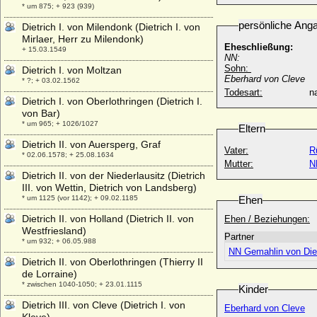
* um 875; + 923 (939)
persönliche Ang
Dietrich I. von Milendonk (Dietrich I. von
Mirlaer, Herr zu Milendonk)
Eheschließung:
+ 15.03.1549
NN:
Sohn:
Dietrich I. von Moltzan
Eberhard von Cleve
* ?; + 03.02.1562
Todesart:
na
Dietrich I. von Oberlothringen (Dietrich I.
von Bar)
* um 965; + 1026/1027
Eltern
Dietrich II. von Auersperg, Graf
Vater:
R
* 02.06.1578; + 25.08.1634
Mutter:
N
Dietrich II. von der Niederlausitz (Dietrich
III. von Wettin, Dietrich von Landsberg)
* um 1125 (vor 1142); + 09.02.1185
Ehen
Dietrich II. von Holland (Dietrich II. von
Ehen / Beziehungen:
Westfriesland)
Partner
* um 932; + 06.05.988
NN Gemahlin von Diet
Dietrich II. von Oberlothringen (Thierry II
de Lorraine)
* zwischen 1040-1050; + 23.01.1115
Kinder
Dietrich III. von Cleve (Dietrich I. von
Eberhard von Cleve