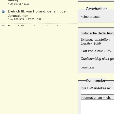
Kleve)
* um 1070; + 1119
Geschwister
Dietrich III. von Holland, genannt der
Jerusalemer
keine erfasst
* zw. 980-985; + 27.05.1039
Dietrich III. von der Lausitz und von
Meißen, gen. der Bedrängte
historische Bedeutung
* 1162; + 17.02.1221
Existenz umstritten.
Dietrich III. von Manderscheid in
Erwähnt 1056
Blankenheim, Schleiden und Junkerath
* um 1420; + 20.02.1498
Graf von Kleve 1075-1
Dietrich III. von Moltzan
Quellenmäßig nicht ges
* 1530/1531; + 29.11.1599
Docnr:
1321
Dietrich IV. von Cleve (Dietrich II.)
* 1129; + 27.04.1172
Dietrich IV. von Holland
Kommentar
+ 13.01.1049
Ihre E-Mail-Adresse:
Dietrich IV. von Manderscheid-Schleiden
* 14.08.1481; + 02.07.1551
Information an mich:
Dietrich IV. von Moltzan
* 1570/1572; + nach 15.03.1625
Dietrich IV. von Runkel (Dietrich IV. von