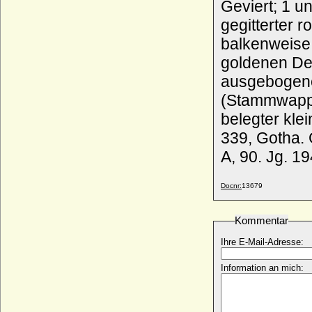
Geviert; 1 u
gegitterter 
balkenweise gestellt
goldenen Dec
ausgebogene
(Stammwappe
belegter klei
339, Gotha. 
A, 90. Jg. 1
Docnr:
13679
Kommentar
Ihre E-Mail-Adresse:
Information an mich: