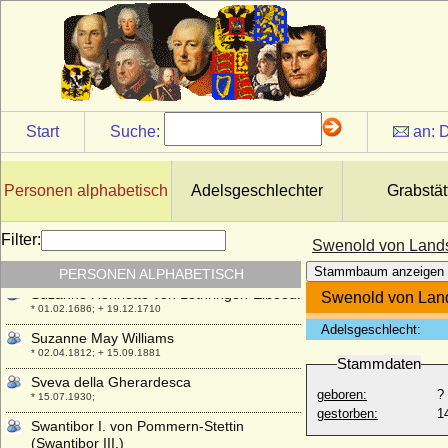
Susanne Marie von Schladen
* 18.06.1667; + 16.01.1750
Susanne Sophie Marie Luise le Duchat de
Dorville
* 19.07.1756; + 02.09.1808
Susanne von Bayern
Start
Suche:
an:
D
* 02.04.1502; + 23.04.1543
Suzanne de Bourbon
* 10.05.1491; + 28.04.1521
Personen alphabetisch
Adelsgeschlechter
Grabstät
Suzanne de La Porte
* 1550; + unbekannt
Filter:
Swenold von Land
Suzanne de Robillard
* 1670; + 29.09.1740
Stammbaum anzeigen
PERSONEN ALPHABETISCH
Suzanne Henriette von Lothringen-Elboeuf
Swenold von Lan
* 01.02.1686; + 19.12.1710
Adelsgeschlecht:
Suzanne May Williams
* 02.04.1812; + 15.09.1881
Stammdaten
Sveva della Gherardesca
geboren:
?
* 15.07.1930;
gestorben:
1
Swantibor I. von Pommern-Stettin
(Swantibor III.)