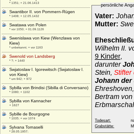
* 1351; + 21.06.1413
persönliche Ang
Swantibor II. von Pommern-Rügen
Vater:
Johan
* 1408; + 12.05.1432
Mutter:
Swe
Swatawa von Polen
* vor 1050; + 01.09.1126
Swenislawa von Kiew (Wenzlawa von
Eheschließ
Kiew)
Wilhelm II. 
* unbekannt; + vor 1163
9 Kinder,
Swenold von Landsberg
* ?; + 1440
darunter
Joh
Swjatoslaw I. Igorewitsch (Swjatoslaw I.
Stein,
Stifte
von Kiew)
Johann der
* um 942; + 972
Ehreshoven
Sybilla von Brindisi (Sibilla di Conversano)
* 1080; + 1102
Bertram von 
Sybilla von Kannacher
Erbmarschal
+ 1627
Sybille de Bourgogne
* 1035; + vor 1074
Todesart:
na
Grabstätte:
M
Sylvana Tomaselli
* 28.05.1957;