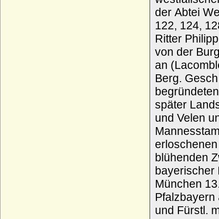
der Abtei We
122, 124, 128) zuerst ers
Ritter Phili
von der Bur
an (Lacomblet
Berg. Gesch.-V. XIII, S. 228
begründeten
später Land
und Velen un
Mannesstam
erloschenen 
blühenden Zw
bayerischer
München 13.
Pfalzbayern 
und Fürstl. 