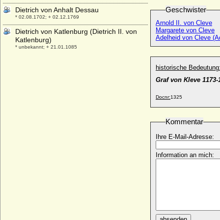
Geschwister
Dietrich von Anhalt Dessau
* 02.08.1702; + 02.12.1769
Arnold II. von Cleve
Margarete von Cleve
Dietrich von Katlenburg (Dietrich II. von
Adelheid von Cleve (A
Katlenburg)
* unbekannt; + 21.01.1085
Dietrich von Moers (Dietrich II. von
historische Bedeutung
Moers), Erzbischof und Kurfürst
* um 1385; + 14.02.1463
Graf von Kleve 1173-
Dietrich von Oldenburg (Dietrich der
Docnr:
1325
Glückliche)
* 1390; + 14.02.1440
Dietrich von Rohr
Kommentar
+ zwischen 1506-1512
Ihre E-Mail-Adresse:
Dietrich von Schlieben
* um 1486; + um 1534
Information an mich:
Dietrich von Schlieben .
* ?; + 1606
Dietrich von Tettau
* 30.03.1658; + 13.04.1730
Dietrich von Velen (Diederich von Velen)
* 08.01.1591; + 14.12.1657
absenden