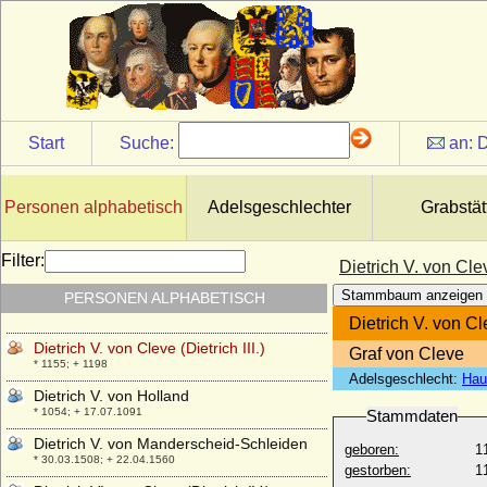
Dietrich Joachim von Plessen
* 11.02.1670; + 22.09.1733
Dietrich Konrad Adolf von Westerholt zu
Lembeck, Reichsgraf
* 1658; + 30.01.1702
Dietrich Luf I. von Cleve
Start
Suche:
an:
D
* vor 1242; + 25.05.1277
Dietrich Luf II. von Cleve
* vor 1282; + 23.03.1308
Personen alphabetisch
Adelsgeschlechter
Grabstät
Dietrich Philipp Adolph von Metternich-
Winneburg und Beilstein, Graf
Filter:
Dietrich V. von Cleve
* 1686; + 19.12.1738
Stammbaum anzeigen
PERSONEN ALPHABETISCH
Dietrich Primogenitus von Cleve
* 1214; + 24.03.1245
Dietrich V. von Cle
Dietrich V. von Cleve (Dietrich III.)
Graf von Cleve
* 1155; + 1198
Adelsgeschlecht:
Hau
Dietrich V. von Holland
* 1054; + 17.07.1091
Stammdaten
Dietrich V. von Manderscheid-Schleiden
geboren:
1
* 30.03.1508; + 22.04.1560
gestorben:
1