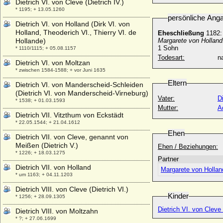
Dietrich VI. von Cleve (Dietrich IV.)
* 1195; + 13.05.1260
persönliche Ang
Dietrich VI. von Holland (Dirk VI. von
Holland, Theoderich VI., Thierry VI. de
Eheschließung
1182
Hollande)
Margarete von Hollan
1 Sohn
* 1110/1115; + 05.08.1157
Todesart:
na
Dietrich VI. von Moltzan
* zwischen 1584-1588; + vor Juni 1635
Eltern
Dietrich VI. von Manderscheid-Schleiden
(Dietrich VI. von Manderscheid-Virneburg)
Vater:
Di
* 1538; + 01.03.1593
Mutter:
A
Dietrich VII. Vitzthum von Eckstädt
* 22.05.1544; + 21.04.1612
Ehen
Dietrich VII. von Cleve, genannt von
Meißen (Dietrich V.)
Ehen / Beziehungen:
* 1226; + 18.03.1275
Partner
Dietrich VII. von Holland
Margarete von Hollan
* um 1163; + 04.11.1203
Dietrich VIII. von Cleve (Dietrich VI.)
Kinder
* 1256; + 28.09.1305
Dietrich VI. von Cleve 
Dietrich VIII. von Moltzahn
* ?; + 27.06.1699