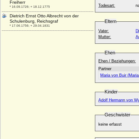
Freiherr
Todesart:
na
* 16.09.1726; + 18.12.1775
Dietrich Ernst Otto Albrecht von der
Schulenburg, Reichsgraf
Eltern
* 17.06.1756; + 29.04.1831
Vater:
D
Dietrich Hermann I. von der Schulenburg
Mutter:
A
* 10.03.1638; + 12.02.1693
Dietrich I. von Cleve
Ehen
* unbekannt; + unbekannt
Ehen / Beziehungen:
Dietrich I. von der Niederlausitz (Dietrich
II. von Wettin, Dietrich von Eilenburg)
Partner
* um 990; + 19.11.1034
Maria von Buir (Maria
Dietrich I. von Holland (Dietrich I. Graf in
Friesland, Thidericus Fresonie)
* um 875; + 923 (939)
Kinder
Dietrich I. von Milendonk (Dietrich I. von
Adolf Hermann von Wy
Mirlaer, Herr zu Milendonk)
+ 15.03.1549
Geschwister
Dietrich I. von Moltzan
* ?; + 03.02.1562
keine erfasst
Dietrich I. von Oberlothringen (Dietrich I.
von Bar)