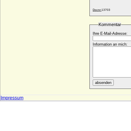
* um 965; + 1026/1027
Docnr:
13703
Dietrich II. von Auersperg, Graf
* 02.06.1578; + 25.08.1634
Kommentar
Dietrich II. von der Niederlausitz (Dietrich
III. von Wettin, Dietrich von Landsberg)
Ihre E-Mail-Adresse:
* um 1125 (vor 1142); + 09.02.1185
Dietrich II. von Holland (Dietrich II. von
Information an mich:
Westfriesland)
* um 932; + 06.05.988
Dietrich II. von Oberlothringen (Thierry II
de Lorraine)
* zwischen 1040-1050; + 23.01.1115
Dietrich III. von Cleve (Dietrich I. von
absenden
Kleve)
* um 1070; + 1119
Dietrich III. von Holland, genannt der
Impressum
Jerusalemer
* zw. 980-985; + 27.05.1039
Dietrich III. von der Lausitz und von
Meißen, gen. der Bedrängte
* 1162; + 17.02.1221