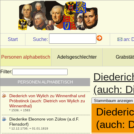
Diana von Hagen
* 06.05.1972;
Diane de Dommartin (Diane de
Dompmartin)
* 20.09.1552; + nach dem 14.10.1625
Diane de Poitiers
Start
Suche:
an:
D
* 31.12.1499; + 22.04.1566
Diane von Orleans
* 24.03.1940;
Personen alphabetisch
Adelsgeschlechter
Grabstät
Diederich von Wylich (Dietrich von Wylich,
Dietrich von Wylack)
Filter:
Diederic
* ?; + 06.04.1476
PERSONEN ALPHABETISCH
Diederich von Wylich (Dietrich von Wylich)
(auch: D
* 1493; + 1569
Diederich von Wylich zu Winnenthal und
Pröbstinck (auch: Dietrich von Wylich zu
Stammbaum anzeigen
Winnenthal)
Diederi
* 1539; + 1583
Diederike Eleonore von Zülow (a.d.F.
(auch: D
Flensdorf)
* 12.12.1736; + 01.01.1819