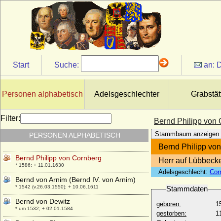
Bernd (Bernhard) von Plessen
* ?; + 18.03.1435/14.10.1435
Bernd August von Bismarck
* 16.06.1725; + 27.06.1758
Bernd Christian von Katte
* 1700; + 05.08.1778
Start
Suche:
an:
D
Bernd Christian von Kleist
* 11.11.1860; + 30.06.1749
Personen alphabetisch
Adelsgeschlechter
Grabstät
Bernd I. von Arnim
* unbekannt; + 04.12.1534
Filter:
Bernd Ludolph von Moltzahn (Bernhard
Bernd Philipp von
Ludolph von Moltzan, Bernd Lütke von
Stammbaum anzeigen
PERSONEN ALPHABETISCH
Moltzan)
* 1591; + 08.07.1639
Bernd Philipp vo
Bernd Philipp von Cornberg
Herr auf Lübbeck
* 1586; + 11.01.1630
Adelsgeschlecht:
Cor
Bernd von Arnim (Bernd IV. von Arnim)
* 1542 (v.26.03.1550); + 10.06.1611
Stammdaten
Bernd von Dewitz
geboren:
1
* um 1532; + 02.01.1584
gestorben:
1