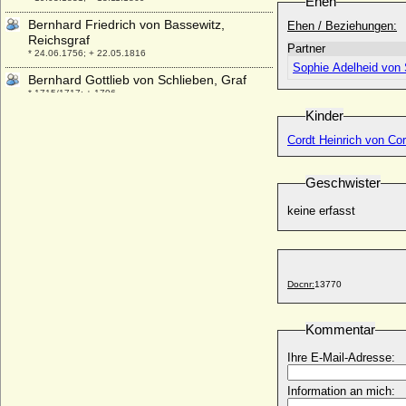
Ehen
Bernhard Friedrich von Bassewitz,
Ehen / Beziehungen:
Reichsgraf
Partner
* 24.06.1756; + 22.05.1816
Sophie Adelheid von
Bernhard Gottlieb von Schlieben, Graf
* 1715/1717; + 1796
Kinder
Bernhard Gustav von Baden (Gustav Adolf
von Baden)
Cordt Heinrich von Cor
* 24.12.1631; + 26.12.1677
Bernhard Heinrich Burkhard von
Geschwister
Westerholt zu Westerholt und Alst
* 1657; + 1707/1708
keine erfasst
Bernhard I. der Große von Baden
* 1364; + 05.05.1431
Bernhard I. von Anhalt-Bernburg
+ 1287
Docnr:
13770
Bernhard I. von Bentheim
* 1330/1331; + 30.10.1421
Kommentar
Bernhard I. von Braunschweig-Lüneburg
Ihre E-Mail-Adresse:
* 1364; + 11.06.1434
Bernhard I. von der Schulenburg, Ritter
Information an mich:
* vor 1302; + nach 1341