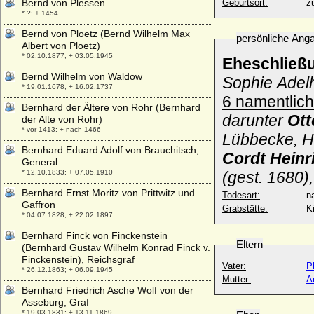
Bernd von Plessen
Geburtsort:
z
* ?; + 1454
Bernd von Ploetz (Bernd Wilhelm Max
persönliche Ang
Albert von Ploetz)
* 02.10.1877; + 03.05.1945
Eheschließ
Bernd Wilhelm von Waldow
Sophie Adel
* 19.01.1678; + 16.02.1737
6 namentlich
Bernhard der Ältere von Rohr (Bernhard
darunter
Ott
der Alte von Rohr)
* vor 1413; + nach 1466
Lübbecke, H
Bernhard Eduard Adolf von Brauchitsch,
Cordt Heinr
General
* 12.10.1833; + 07.05.1910
(gest. 1680),
Bernhard Ernst Moritz von Prittwitz und
Todesart:
na
Gaffron
Grabstätte:
K
* 04.07.1828; + 22.02.1897
Bernhard Finck von Finckenstein
Eltern
(Bernhard Gustav Wilhelm Konrad Finck v.
Finckenstein), Reichsgraf
Vater:
P
* 26.12.1863; + 06.09.1945
Mutter:
A
Bernhard Friedrich Asche Wolf von der
Asseburg, Graf
* 19.03.1831; + 13.11.1869