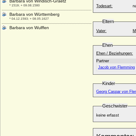
Barbara von Windisch-Graetz
* 1519; + 09.08.1580
Todesart:
na
Barbara von Württemberg
* 04.12.1593; + 08.05.1627
Eltern
Barbara von Wulffen
Vater:
M
* 01.09.1892; + 20.04.1971
Barbara Zapolya
Ehen
* 1495; + 02.10.1515
Ehen / Beziehungen:
Barnim I. von Pommern, genannt der
Städtegründer
Partner
* 1217; + 13.11.1278
Jacob von Flemming
Barnim II. von Pommern
* 1276; + 28.05.1295
Kinder
Barnim III. von Pommern-Stettin (Barnim
III. der Große)
Georg Caspar von Fle
* 1298; + 24.08.1368
Barnim IV. von Pommern-Wolgast
Geschwister
* 17.07.1325; + 22.08.1365
keine erfasst
Barnim IX. von Pommern-Stettin
* 02.12.1501; + 02.11.1573
Barnim V. von Pommern-Traburg
* 1369; + 16.05.1402