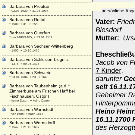
Barbara von Preußen
persönliche Ang
* 02.08.1920; + 31.05.1994
Barbara von Rottal
Vater:
Fried
* 1500; + 31.03.1550
Biesdorf
Barbara von Querfurt
Mutter:
Ursu
* um 1480/1485; + 23.01.1511
Barbara von Sachsen-Wittenberg
* 1405; + 10.10.1465
Eheschließ
Barbara von Schlesien-Liegnitz
Jacob von F
* 1375; + 09.05.1436
7 Kinder,
Barbara von Schwerin
darunter
Geo
* 23.04.1604; + 23.07.1640
seit 16.11.1
Barbara von Taubenheim (a.d.H.
Zimmerbude am Frischen Haff bei
Geheimer Rat
Fischhausen, Ostpr.)
* keine Daten; + keine Daten
Hinterpomme
Barbara von Warnstedt
Heino Hein
* vor 1585; + nach 1617
16.11.1700 
Barbara von Wernsdorff
des Herzogt
* 1547; + 21.10.1607