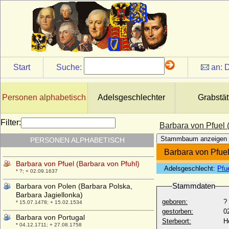
Barbara von Falkenhayn
+ 1705
Barbara von Flanss
* 24.08.1529; + 23.07.1606
Barbara von Hessen
* 08.04.1536; + 08.06.1597
Start
Suche:
an:
D
Barbara von Limpurg
+ 29.04.1561
Barbara von Metzsch
Personen alphabetisch
Adelsgeschlechter
Grabstät
* 1507; + 01.04.1580
Barbara von Montfort-Tettnang
Filter:
Barbara von Pfuel 
* unbekannt; + 05.12.1592
Stammbaum anzeigen
PERSONEN ALPHABETISCH
Barbara von Österreich
* 30.04.1539; + 19.09.1572
Barbara von Pfuel
Barbara von Pfuel (Barbara von Pfuhl)
Adelsgeschlecht:
Pfue
* ?; + 02.09.1637
Stammdaten
Barbara von Polen (Barbara Polska,
Barbara Jagiellonka)
geboren:
?
* 15.07.1478; + 15.02.1534
gestorben:
0
Barbara von Portugal
Sterbeort:
H
* 04.12.1711; + 27.08.1758