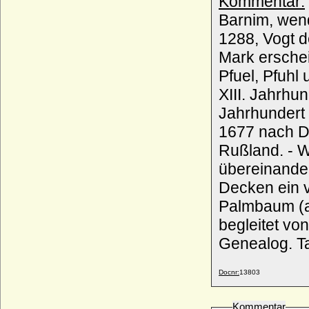
Kommentar:
Barnim, wen
Barnim VI. von Pommern-Wolgast
* 1365; + 22.09.1405
1288, Vogt d
Barnim VII. von Pommern-Wolgast
Mark erscheint. Die Namensform wechselte zwischen P
* 1403; + 21.07.1451
Pfuel, Pfuhl und Phull. Schloßgesesse
Barnim VIII. von Pommern-Rügen
XIII. Jahrhun
* 1405; + 15.12.1451
Jahrhundert
Barnim von Pommern-Wolgast
* nach 1465; + 1474
1677 nach D
Barnim X. von Pommern-Rügenwalde
Rußland. - W
(Barnim XII.)
* 15.02.1549; + 01.09.1603
übereinander. Auf dem blau-silbern bewulsteten Helme mit 
Bartha von Bartensleben
Decken ein 
* 1514; + 30.01.1587
Palmbaum (a
Bartholomäus von Windisch-Graetz,
begleitet von dre
Freiherr
* 03.01.1593; + 23.11.1633
Genealog. T
Bathildis von Anhalt-Dessau
* 29.12.1837; + 10.02.1902
Docnr:
13803
Bathildis zu Schaumburg-Lippe
* 21.05.1873; + 06.04.1962
Kommentar