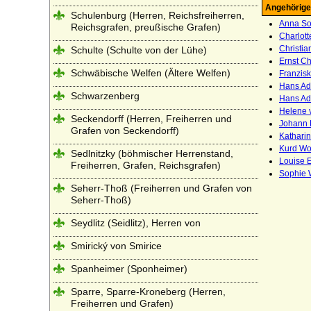
Angehörige
Schulenburg (Herren, Reichsfreiherren,
Anna So
Reichsgrafen, preußische Grafen)
Charlott
Christia
Schulte (Schulte von der Lühe)
Ernst Ch
Schwäbische Welfen (Ältere Welfen)
Franzis
Hans Ad
Schwarzenberg
Hans Ad
Helene 
Seckendorff (Herren, Freiherren und
Johann 
Grafen von Seckendorff)
Katharin
Kurd Wo
Sedlnitzky (böhmischer Herrenstand,
Louise 
Freiherren, Grafen, Reichsgrafen)
Sophie 
Seherr-Thoß (Freiherren und Grafen von
Seherr-Thoß)
Seydlitz (Seidlitz), Herren von
Smirický von Smirice
Spanheimer (Sponheimer)
Sparre, Sparre-Kroneberg (Herren,
Freiherren und Grafen)