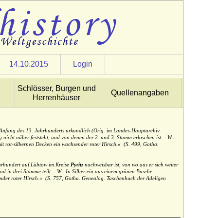
14.10.2015
Login
Schlösser, Burgen und
Quellenangaben
Herrenhäuser
 Anfang des 13. Jahrhunderts urkundlich (Orig. im Landes-Hauptarchiv
 nicht näher feststeht, und von denen der 2. und 3. Stamm erloschen ist. - W.:
it rot-silbernen Decken ein wachsender roter Hirsch.«
(S. 499, Gotha.
ahrhundert auf Lübtow im Kreise
Pyritz
nachweisbar ist, von wo aus er sich weiter
d in drei Stämme teilt. - W.: In Silber ein aus einem grünen Busche
ender roter Hirsch.«
(S. 757, Gotha. Genealog. Taschenbuch der Adeligen