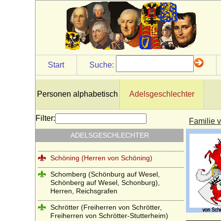
Schladen (Herren und Grafen von
Schladen)
Schlieben (Herren, Reichsgrafen und
Grafen von Schlieben)
Schlippenbach (Herren, Freiherren und
Grafen von Schlippenbach)
Start
Suche:
Schlüsselberg (Herren von Schlüsselberg)
Schmeling (Herren von Schmeling)
Personen alphabetisch
Adelsgeschlechter
Schmettau (Schmettow), Reichsfreiherren
und Reichsgrafen von Schmettau
Filter:
Familie 
Schönberg (Herren und Freiherren von
ADELSGESCHLECHTER
Schönberg)
Schöning (Herren von Schöning)
Schomberg (Schönburg auf Wesel,
Schönberg auf Wesel, Schonburg),
Herren, Reichsgrafen
Schrötter (Freiherren von Schrötter,
Freiherren von Schrötter-Stutterheim)