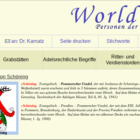
an:
Dr. Karnatz
Seite drucken
Stichworte
Ritter- und
Grabstätten
Adelsrechtliche Begriffe
Verdienstorden
von Schöning
»
Schöning
. Evangelisch. -
Pommerscher Uradel
, der mit Jordanus de Scheninge
Wolfenbüttel) zuerst erscheint und früh in 3 Stämmen auftritt, deren Zusammenhang
In Silber ein aus grünem Busche hervorbrechender roter Hirsch. Auf dem Helme m
Genealog. Taschenbuch der Adeligen Häuser, Teil A, 40. Jg. 1941)
»Schöning
. Evangelisch. - Preußen. - Pommerscher Uradel, der seit dem XIII. J
in Pommern, Brandenburg, der Niederlausitz und der Provinz Preußen verbreitet un
hervorbrechender roter Hirsch. Auf dem Helme mit rot-silberner Decke ein wachs
Häuser, 1. Jg. 1900)