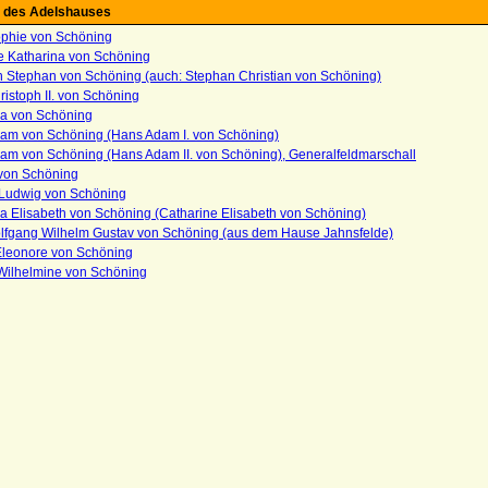
 des Adelshauses
phie von Schöning
e Katharina von Schöning
n Stephan von Schöning (auch: Stephan Christian von Schöning)
ristoph II. von Schöning
ka von Schöning
am von Schöning (Hans Adam I. von Schöning)
am von Schöning (Hans Adam II. von Schöning), Generalfeldmarschall
von Schöning
Ludwig von Schöning
a Elisabeth von Schöning (Catharine Elisabeth von Schöning)
lfgang Wilhelm Gustav von Schöning (aus dem Hause Jahnsfelde)
Eleonore von Schöning
Wilhelmine von Schöning