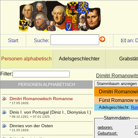
Dietrich von Wylich zu Diersfordt, Freiherr
* um 1640; + 1709
Dietrich zu Erbach-Schönberg, Fürst
* 27.03.1954;
Dietrich zu Wied, Prinz
* 31.10.1901; + 08.01.1976
Start
Suche:
an:
D
Diliana von Kardorff (Ottilie von Kardorff)
+ nach 1621
Dimitri Alexandrowitsch Romanow
Personen alphabetisch
Adelsgeschlechter
Grabstät
* 15.08.1901; + 07.07.1980
Dimitri Konstantinowitsch Romanow
Filter:
Dimitri Romanowi
* 01.06.1860; + 30.01.1919
Stammbaum anzeigen
PERSONEN ALPHABETISCH
Dimitri Pawlowitsch Romanow
* 18.09.1891; + 05.03.1942
Dimitri Romanow
Dimitri Romanowitsch Romanow
Fürst Romanow v
* 17.05.1926;
Adelsgeschlecht:
Rom
Dinis I. von Portugal (Diniz I., Dionysius I.)
* 09.10.1261; + 07.01.1325
Stammdaten
Dinnies von der Osten
geboren:
1
* 21.05.1929;
Geburtsort:
C