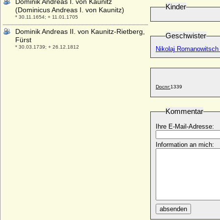
Dominik Andreas I. von Kaunitz
Kinder
(Dominicus Andreas I. von Kaunitz)
* 30.11.1654; + 11.01.1705
Dominik Andreas II. von Kaunitz-Rietberg,
Geschwister
Fürst
* 30.03.1739; + 26.12.1812
Nikolaj Romanowitsc
Dominik I. Mikolaj Radziwill
* 1643; + 27.07.1697
Dominik Konstantin zu Löwenstein-
Docnr:
1339
Wertheim-Rosenberg, Fürst
* 16.04.1762; + 18.04.1814
Kommentar
Dominik Radziwill
* 04.08.1786; + 11.11.1813
Ihre E-Mail-Adresse:
Dominik Witold Czartoryski
* 04.11.1977;
Information an mich:
Dominik-Wilhelm zu Löwenstein-
Wertheim-Rosenberg
* 07.03.1983;
Dominikus Marquard zu Löwenstein-
Wertheim-Rochefort, Fürst
* 07.11.1690; + 11.03.1735
absenden
Domna Andrejewna Diwow