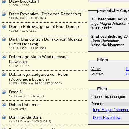
Ditlev Brockdorff
* 1600; + 1670
persönliche Ang
Ditlev Reventlow (Ditlev von Reventlow)
* 04.04.1600; + 13.08.1664
1. Eheschließung
21.
Inge Magna
Johanna
v
Djordje Petrovic, genannt Kara Djordje
keine Kinder
* 1762; + 13.07.1817
2. Eheschließung
28.
Dmitri Iwanowitsch Donskoi von Moskau
Dorrit Reventlow
:
(Dmitri Donskoi)
keine Nachkommen
* 12.10.1350; + 19.05.1389
Dobronega Maria Wladimirowna
Eltern
Kiewskaja
* 1012; + 1087
Vater:
R
Dobroniega Ludgarda von Polen
Mutter:
P
(Dobronega Lucardis)
* 1128 (1135); + n. 26.10.1147 (1160 ?)
Ehen
Doda N
* unbekannt; + unbekannt
Ehen / Beziehungen:
Partner
Dohna Patterson
* 07.08.1954;
Inge Magna Johanna 
Domingo de Borja
Dorrit Reventlow
* um 1340; + um 1400 (1428 ?)