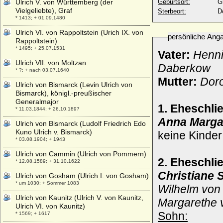
Ulrich V. von Württemberg (der
Geburtsort:
G
Vielgeliebte), Graf
Sterbeort:
Dö
* 1413; + 01.09.1480
Ulrich VI. von Rappoltstein (Urich IX. von
persönliche Ang
Rappoltstein)
* 1495; + 25.07.1531
Vater:
Henni
Ulrich VII. von Moltzan
Daberkow
* ?; + nach 03.07.1640
Mutter:
Doro
Ulrich von Bismarck (Levin Ulrich von
Bismarck), königl.-preußischer
Generalmajor
1. Eheschli
* 11.03.1844; + 26.10.1897
Anna Marga
Ulrich von Bismarck (Ludolf Friedrich Edo
Kuno Ulrich v. Bismarck)
keine Kinder
* 03.08.1904; + 1943
Ulrich von Cammin (Ulrich von Pommern)
2. Eheschli
* 12.08.1589; + 31.10.1622
Christiane 
Ulrich von Gosham (Ulrich I. von Gosham)
* um 1030; + Sommer 1083
Wilhelm von 
Ulrich von Kaunitz (Ulrich V. von Kaunitz,
Margarethe 
Ulrich VI. von Kaunitz)
Sohn:
* 1569; + 1617