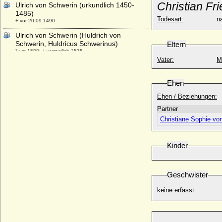
Christian Fr
Ulrich von Schwerin (urkundlich 1450-
1485)
Todesart:
na
+ vor 20.09.1490
Ulrich von Schwerin (Huldrich von
Schwerin, Huldricus Schwerinus)
Eltern
* um 1500; + vermutlich 1575
Vater:
M
Ulrich von Schwerin
* 18.02.1648; + 08.08.1697
Ehen
Ulrich von Weferlingen (Ulrich von
Weferling)
Ehen / Beziehungen:
+ 1601
Partner
Ulrich von Württemberg
Christiane Sophie vo
* 1342; + 23.08.1388
Ulrik Adolph von Holstein (Ulrich Adolph
Kinder
von Holstein-Holsteinborg), Graf
* 14.04.1664; + 25.08.1737
Ulrika Albertine Sophia Ottilie Adamine von
Geschwister
Brause
* 23.03.1765; + 28.04.1846
keine erfasst
Ulrike Eleonore von Dänemark
* 11.09.1656; + 26.07.1693
Ulrike Eleonore von Hessen-Philippsthal-