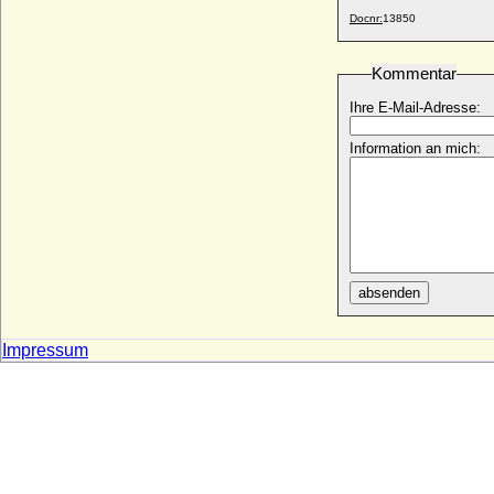
Barchfeld
Docnr:
13850
* 27.04.1732; + 02.02.1795
Ulrike Eleonore von Krassow
Kommentar
* 02.05.1693; + 30.06.1754
Ihre E-Mail-Adresse:
Ulrike Eleonore Reventlow (Ulrike
Eleonore von Reventlow)
Information an mich:
* 01.11.1690; + 12.09.1754
Ulrike Eleonore von Schweden
* 02.02.1688; + 24.11.1741
Ulrike Louise zu Solms-Braunfels
* 01.05.1731; + 12.09.1792
Ulrike Marianne Fehlhaber
absenden
* 27.08.1799; + 01.03.1859
Ulrike Sophie von Mecklenburg-Schwerin
* 01.07.1723; + 17.09.1813
Impressum
Ulrike von Calbo
* 05.06.1820; + 26.06.1874
Ulrike von Schwerin
* 10.02.1772; + 25.09.1811
Umberto I. di Savoia (Umberto I. von
Italien)