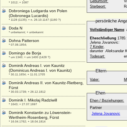
Geburtsort:
V
* 1012; + 1087
Sterbeort:
R
Dobroniega Ludgarda von Polen
(Dobronega Lucardis)
* 1128 (1135); + n. 26.10.1147 (1160 ?)
persönliche Ang
Doda N
Vollständiger Name
:
* unbekannt; + unbekannt
Eheschließung
1785
Dohna Patterson
Jelena Jovanovic:
* 07.08.1954;
7 Kinder
,
darunter
Aleksandar K
Domingo de Borja
Todesart:
e
* um 1340; + um 1400 (1428 ?)
Dominik Andreas I. von Kaunitz
(Dominicus Andreas I. von Kaunitz)
Eltern
* 30.11.1654; + 11.01.1705
Vater:
M
Dominik Andreas II. von Kaunitz-Rietberg,
Fürst
* 30.03.1739; + 26.12.1812
Ehen
Dominik I. Mikolaj Radziwill
Ehen / Beziehungen:
* 1643; + 27.07.1697
Partner
Dominik Konstantin zu Löwenstein-
Jelena Jovanovic
Wertheim-Rosenberg, Fürst
* 16.04.1762; + 18.04.1814