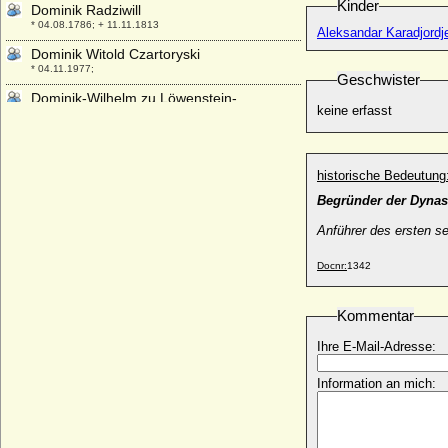
Kinder
Dominik Radziwill
* 04.08.1786; + 11.11.1813
Aleksandar Karadjordje
Dominik Witold Czartoryski
* 04.11.1977;
Geschwister
Dominik-Wilhelm zu Löwenstein-
keine erfasst
Wertheim-Rosenberg
* 07.03.1983;
Dominikus Marquard zu Löwenstein-
Wertheim-Rochefort, Fürst
historische Bedeutung
* 07.11.1690; + 11.03.1735
Begründer der Dynast
Domna Andrejewna Diwow
Anführer des ersten 
* ?; + ?
Don Juan de Austria (Johann von
Docnr:
1342
Österreich)
* 24.02.1547; + 01.10.1578
Kommentar
Don Juan José de Austria (Johann Joseph
von Habsburg)
Ihre E-Mail-Adresse:
* 07.04.1629; + 17.09.1679
Information an mich:
Doña Letizia Königin von Spanien (Letizia
Ortiz Rocasolano)
* 15.09.1972;
Donata Viktoria von Preußen