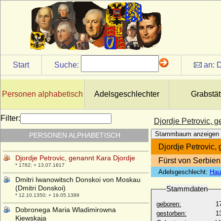
Dimitri Konstantinowitsch Romanow
* 01.06.1860; + 30.01.1919
Dimitri Pawlowitsch Romanow
* 18.09.1891; + 05.03.1942
Dimitri Romanowitsch Romanow
* 17.05.1926;
Start
Suche:
an:
D
Dinis I. von Portugal (Diniz I., Dionysius I.)
* 09.10.1261; + 07.01.1325
Dinnies von der Osten
Personen alphabetisch
Adelsgeschlechter
Grabstät
* 21.05.1929;
Ditlev Brockdorff
Filter:
Djordje Petrovic, 
* 1600; + 1670
Stammbaum anzeigen
PERSONEN ALPHABETISCH
Ditlev Reventlow (Ditlev von Reventlow)
* 04.04.1600; + 13.08.1664
Djordje Petrovic,
Djordje Petrovic, genannt Kara Djordje
Fürst von Serbien
* 1762; + 13.07.1817
Adelsgeschlecht:
Hau
Dmitri Iwanowitsch Donskoi von Moskau
(Dmitri Donskoi)
Stammdaten
* 12.10.1350; + 19.05.1389
geboren:
1
Dobronega Maria Wladimirowna
gestorben:
1
Kiewskaja