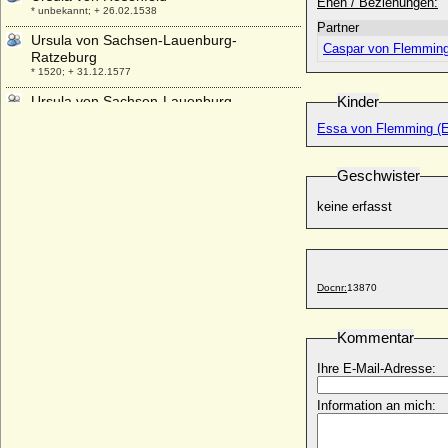
Ehen / Beziehungen:
* unbekannt; + 26.02.1538
Partner
Ursula von Sachsen-Lauenburg-
Caspar von Flemmin
Ratzeburg
* 1520; + 31.12.1577
Ursula von Sachsen-Lauenburg-
Kinder
Ratzeburg
Essa von Flemming (E
* 1552; + 22.10.1620
Ursula von Schwarzburg-Wachsenburg
Geschwister
* 1410; + 1461
Ursula von Siemens
keine erfasst
* 25.08.1906; + 1980
Ursula von Stechow
* ?; + 17.12.1637
Docnr:
13870
Ursula von Thümen (a.d.H. Blankensee)
* um 1568; + nach 1634
Kommentar
Ursula von Tresckow
* keine Daten; + 1616
Ihre E-Mail-Adresse:
Ursula von Wartenberg
+ 1536
Information an mich:
Ursula zu Solms-Braunfels (Ursula von
Solms-Braunfels)