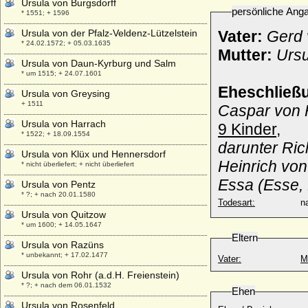
Ursula von Burgsdorff
persönliche Ang
* 1551; + 1596
Ursula von der Pfalz-Veldenz-Lützelstein
Vater:
Gerd 
* 24.02.1572; + 05.03.1635
Mutter:
Ursu
Ursula von Daun-Kyrburg und Salm
* um 1515; + 24.07.1601
Eheschließ
Ursula von Greysing
+ 1511
Caspar von 
Ursula von Harrach
9 Kinder,
* 1522; + 18.09.1554
darunter Ri
Ursula von Klüx und Hennersdorf
Heinrich von
* nicht überliefert; + nicht überliefert
Essa (Esse, 
Ursula von Pentz
* ?; + nach 20.01.1580
Todesart:
na
Ursula von Quitzow
* um 1600; + 14.05.1647
Eltern
Ursula von Razüns
* unbekannt; + 17.02.1477
Vater:
M
Ursula von Rohr (a.d.H. Freienstein)
* ?; + nach dem 06.01.1532
Ehen
Ursula von Rosenfeld