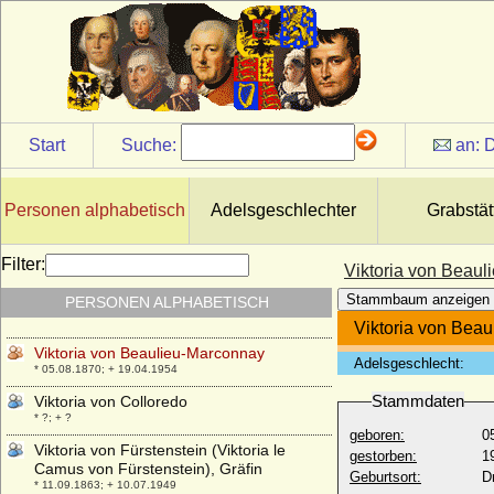
* 02.07.1939;
Viktoria Charlotte von Anhalt-Bernburg-
Schaumburg-Hoym
* 25.09.1715; + 04.02.1792
Viktoria Luise von Preußen
* 13.09.1892; + 11.12.1980
Start
Suche:
an:
D
Viktoria Luise von Preußen
* 02.05.1982;
Viktoria Luise von Solms-Baruth
Personen alphabetisch
Adelsgeschlechter
Grabstät
* 13.03.1921; + 01.03.2003
Viktoria Marina von Preußen
Filter:
Viktoria von Beau
* 11.09.1917; + 22.01.1981
Stammbaum anzeigen
PERSONEN ALPHABETISCH
Viktoria von Baden
* 07.08.1862; + 04.04.1930
Viktoria von Bea
Viktoria von Beaulieu-Marconnay
Adelsgeschlecht:
* 05.08.1870; + 19.04.1954
Stammdaten
Viktoria von Colloredo
* ?; + ?
geboren:
0
Viktoria von Fürstenstein (Viktoria le
gestorben:
1
Camus von Fürstenstein), Gräfin
Geburtsort:
D
* 11.09.1863; + 10.07.1949