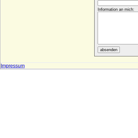
Violante Visconti
Information an mich:
+ 1382
Violante von Bar (Jolanthe von Bar,
Yolande de Bar)
* 1365; + 13.08.1431
Violante von Saluzzo
+ nach 1339
absenden
Virginia de' Medici
* 29.05.1568; + 15.01.1615
Impressum
Virginia Dulon
* 17.12.1910; + 2002
Virginio Orsini, Herzog von Bracciano
* 1572; + 09.09.1615
Viridis d'Este
* 27.04.1354; + 20.08.1400
Viridis della Scala
+ 1394
Viridis Visconti
* 1350; + 11.03.1414
Vittoria Colonna