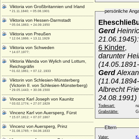
Viktoria von Großbritannien und Irland
persönliche Ang
* 21.11.1840; + 05.08.1901
Viktoria von Hessen-Darmstadt
Eheschließ
* 05.04.1863; + 24.09.1950
Gerd
Heinric
Viktoria von Preußen
21.06.1945):
* 12.04.1866; + 13.11.1929
6 Kinder,
Viktoria von Schweden
* 14.07.1977;
darunter Hei
Viktoria Wanda von Wylich und Lottum,
(14.05.1891-
Reichsgräfin
Gerd
Alexan
* 01.02.1861; + 07.12..1933
(11.04.1894-
Viktorin von Schlesien-Münsterberg
(Victorin II. von Schlesien-Münsterberg)
Albrecht Fri
* 29.05.1443; + 30.08.1500
24.08.1991)
Vincenz Karl Joseph von Kaunitz
* 03.02.1774; + 27.07.1829
Todesart:
na
Grabstätte:
G
Vincenz Karl von Auersperg, Fürst
* 15.07.1812; + 07.07.1867
Vincenz von Auersperg, Prinz
Eltern
* 31.08.1765; + 04.06.1833
Vater:
K