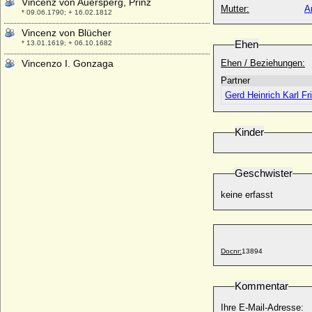
Vincenz von Auersperg, Prinz
Mutter:
A
* 09.06.1790; + 16.02.1812
Vincenz von Blücher
Ehen
* 13.01.1619; + 06.10.1682
Vincenzo I. Gonzaga
Ehen / Beziehungen:
* 22.09.1562; + 09.02.1612
Partner
Vincenzo II. Gonzaga
Gerd Heinrich Karl F
* 08.02.1594; + 25.12.1627
Viola Elisabeth von Teschen (Viola
Kinder
Tesínská)
* 1290; + 21.09.1317
Viola von Bulgarien
Geschwister
+ 07.09.1251
keine erfasst
Violanta Margareta von Savoyen
(Margherita Violante di Savoia)
* 15.11.1635; + 29.04.1663
Violante Beatrix von Bayern
* 23.01.1673; + 29.05.1731
Docnr:
13894
Violante de Aragon (Jolante de Aragon)
* 1236; + 1301
Kommentar
Violante Signa
Ihre E-Mail-Adresse:
* 11.12.1546; + 05.03.1609