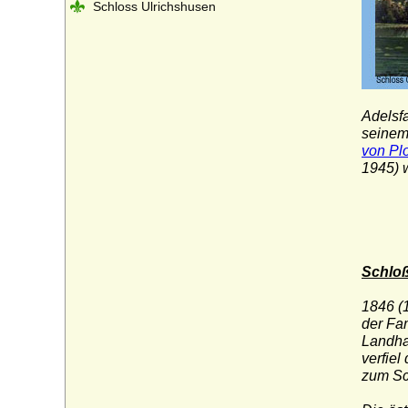
Schloss Ulrichshusen
Adelsf
seinem
von Pl
1945) 
Schlo
1846 (
der Fa
Landha
verfiel
zum Sc