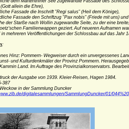
tliche dem Martenthiner See zugewandte Fassade des Schlosses
 (Gott allein die Ehre),
liche Fassade die Inschrift "Regi salus" (Heil dem Könige),
dliche Fassade den Schriftzug "Pax nobis" (Friede mit uns) und
he der Starße nach Wollin zugewandte Seite, zu der eine breite
oetz'schen Familienwappen geziert. Auf neueren Aufnamen war 
in mehreren Veröffentlichungen der Schlossbau auf das Jahr 184
n
:
nnes Hinz: Pommern- Wegweiser durch ein unvergessenes Land
Kunst- und Kulturdenkmäler der Provinz Pommern. Herausgege
Kammin Land. Im Auftrage des Provinzialkonservators. Bearbeit
uck der Ausgabe von 1939. Kleier-Reisen, Hagen 1984.
5-387
 Weckow in der Sammlung Duncker
//www.zlb.de/digitalesammlungen/SammlungDuncker/01/044%