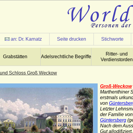
an:
Dr. Karnatz
Seite drucken
Stichworte
Ritter- und
Grabstätten
Adelsrechtliche Begriffe
Verdienstorden
t und Schloss Groß Weckow
Groß-Weckow
Marthenthiner
erstmals urkund
von
Güntersbe
Letzter Lehns
der Familie vo
Güntersberg
(ge
Nach dem Ausst
Gut allodifizie