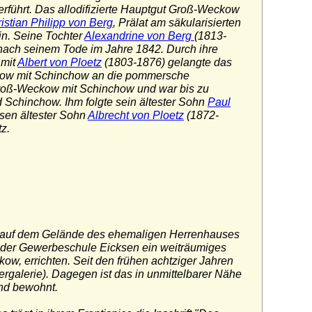
rführt. Das allodifizierte Hauptgut Groß-Weckow
istian Philipp von Berg
, Prälat am säkularisierten
n. Seine Tochter
Alexandrine von Berg
(1813-
 nach seinem Tode im Jahre 1842. Durch ihre
 mit
Albert von Ploetz
(1803-1876) gelangte das
ow mit Schinchow an die pommersche
 Groß-Weckow mit Schinchow und war bis zu
Schinchow. Ihm folgte sein ältester Sohn
Paul
sen ältester Sohn
Albrecht von Ploetz
(1872-
z.
6) auf dem Gelände des ehemaligen Herrenhauses
s der Gewerbeschule Eicksen ein weiträumiges
w, errichten. Seit den frühen achtziger Jahren
dergalerie). Dagegen ist das in unmittelbarer Nähe
nd bewohnt.