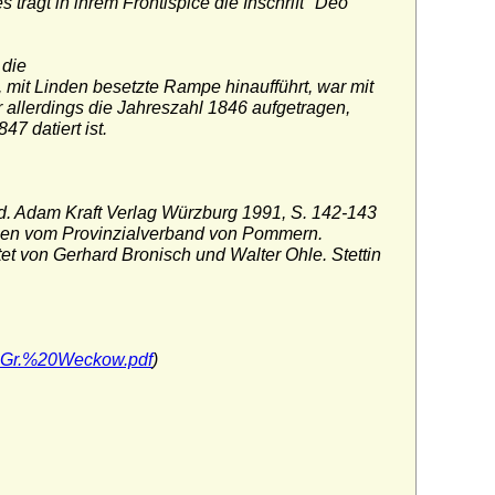
 trägt in ihrem
Frontispice die Inschrift "Deo
 die
, mit Linden besetzte Rampe hinaufführt, war mit
allerdings die Jahreszahl 1846 aufgetragen,
7 datiert ist.
. Adam Kraft Verlag Würzburg 1991, S. 142-143
ben vom Provinzialverband von Pommern.
et von Gerhard Bronisch und Walter Ohle. Stettin
20Gr.%20Weckow.pdf
)