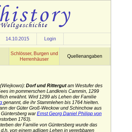
14.10.2015
Login
Schlösser, Burgen und
Quellenangaben
Herrenhäuser
(Wiejkowo):
Dorf und Rittergut
am Westufer des
 Sees im pommerschen Landkreis Cammin, 1299
lich erwähnt. Wird 1299 als Lehen der Familie
rg
genannt, die ihr Stammlehen bis 1764 hielten.
mann der Güter Groß-Weckow und Schinchow aus
n Güntersberg war
Ernst Georg Daniel Philipp von
storben 1763).
erben der Familie von Güntersberg wurde das
rt, d.h. von einem adligen Lehen in vererbbaren