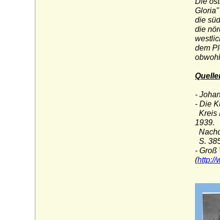
Die ös
Gloria"
die süd
die nör
westlic
dem Pl
obwohl 
Quelle
- Joha
- Die 
Kreis 
1939.
Nachdr
S. 38
- Groß
(
http: