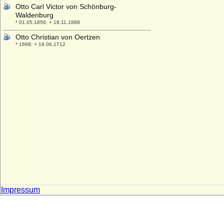
Otto Carl Victor von Schönburg-
Waldenburg
* 01.05.1856; + 18.11.1888
Otto Christian von Oertzen
* 1668; + 19.06.1712
Otto Christian von Schlabrendorff
* keine Daten; + keine Daten
Otto der Friedfertige von Cleve
* 1278; + 29.09.1311
Otto der Reiche von Meißen
* 1125; + 18.02.1190
Otto Ernst von Schönburg-Hinterglauchau,
Graf
* 12.12.1681; + 08.12.1746
Otto Ewald Ernst von Kleist
* 28.03.1829; + 11.05.1894
Otto Friedrich von der Decken
* 1732; + 12.02.1804
Impressum
Otto Friedrich von der Groeben (1)
* 16.01.1631; + 28.03.1692
Otto Friedrich von der Groeben (2)