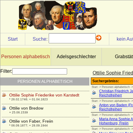
Ottavio Farnese
* 09.10.1524; + 18.09.1586
Otteline Frederique Louise van Reede
* 24.01.1773; + 24.11.1799
Ottilia von Pfuel
+ nach 1517
Start
Suche:
kein Au
Ottilie Agathe Louise Sophie von
Reventlow, Gräfin
* 28.10.1800; + 30.12.1883
Personen alphabetisch
Adelsgeschlechter
Grabstät
Ottilie Dorothea Sophie Elisabeth von
Platen
Filter:
Ottilie Sophie Frie
* 22.08. 1743; + ?
PERSONEN ALPHABETISCH
Ottilie Richter
* 14.01.1831; + 27.01.1903
Ottilie Sophie Friederike von Karstedt
* 26.02.1746; + 01.04.1823
Ottilie von Bredow
+ 25.06.1539
Ottilie von Faber, Freiin
* 06.09.1877; + 28.09.1944