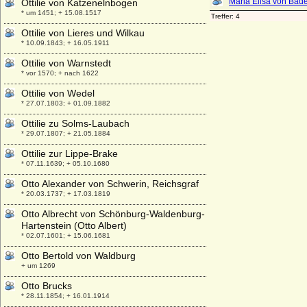
Ottilie von Katzenelnbogen
* um 1451; + 15.08.1517
Ottilie von Lieres und Wilkau
* 10.09.1843; + 16.05.1911
Ottilie von Warnstedt
* vor 1570; + nach 1622
Ottilie von Wedel
* 27.07.1803; + 01.09.1882
Ottilie zu Solms-Laubach
* 29.07.1807; + 21.05.1884
Ottilie zur Lippe-Brake
* 07.11.1639; + 05.10.1680
Otto Alexander von Schwerin, Reichsgraf
* 20.03.1737; + 17.03.1819
Otto Albrecht von Schönburg-Waldenburg-
Hartenstein (Otto Albert)
* 02.07.1601; + 15.06.1681
Otto Bertold von Waldburg
+ um 1269
Otto Brucks
* 28.11.1854; + 16.01.1914