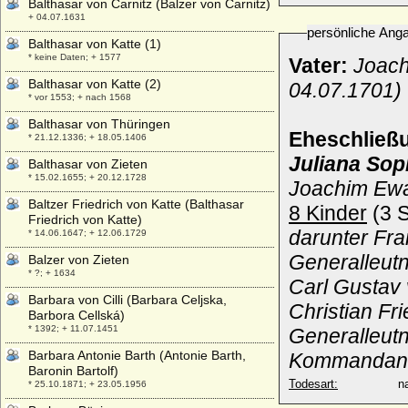
Balthasar von Carnitz (Balzer von Carnitz)
+ 04.07.1631
persönliche Ang
Balthasar von Katte (1)
* keine Daten; + 1577
Vater:
Joach
Balthasar von Katte (2)
04.07.1701)
* vor 1553; + nach 1568
Balthasar von Thüringen
Eheschließ
* 21.12.1336; + 18.05.1406
Juliana Sop
Balthasar von Zieten
* 15.02.1655; + 20.12.1728
Joachim Ewal
Baltzer Friedrich von Katte (Balthasar
8 Kinder
(3 S
Friedrich von Katte)
darunter Fra
* 14.06.1647; + 12.06.1729
Generalleutn
Balzer von Zieten
* ?; + 1634
Carl Gustav 
Barbara von Cilli (Barbara Celjska,
Christian Fr
Barbora Cellská)
* 1392; + 11.07.1451
Generalleut
Barbara Antonie Barth (Antonie Barth,
Kommandant 
Baronin Bartolf)
Todesart:
na
* 25.10.1871; + 23.05.1956