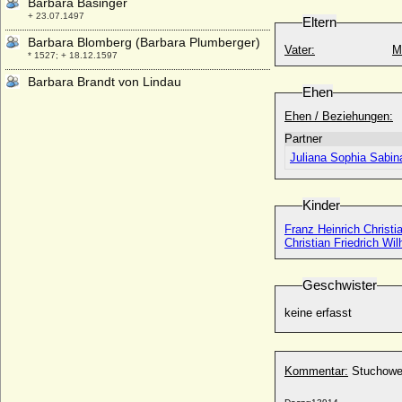
Barbara Bäsinger
+ 23.07.1497
Eltern
Barbara Blomberg (Barbara Plumberger)
Vater:
M
* 1527; + 18.12.1597
Barbara Brandt von Lindau
Ehen
* nach 1525; + nach 1559
Ehen / Beziehungen:
Bárbara Cano y de la Plaza
* 1972;
Partner
Juliana Sophia Sabina
Barbara di Walcher
* unbekannt; + unbekannt
Barbara Dorothea von Bredow
Kinder
* 1679; + 16.03.1745
Franz Heinrich Christi
Barbara Dorothea von Gattenhofen
Christian Friedrich Wi
* 15.04.1635; + 16.10.1694
Barbara Eleonora Marie von und zu
Geschwister
Liechtenstein
* 09.07.1942;
keine erfasst
Barbara Eleonore von Hock, Freiin
* 14.02.1697; + 13.04.1753
Kommentar:
Stuchower
Barbara Eleonore von Maltzahn
* 11.06.1691; + 03.09.1774