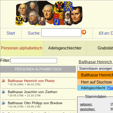
* 980; + 30.05.1035
Balduin V. von Flandern (Balduin der
Fromme)
* 1012; + 01.09.1067
Balduin V. von Hennegau (Balduin VIII.
von Flandern)
* 1150; + 17.12.1195
Start
Suche:
an:
D
Balduin VI. von Flandern (Balduin der
Gute, Balduin I. von Hennegau)
* 1030; + 17.07.1070
Personen alphabetisch
Adelsgeschlechter
Grabstät
Balthasar Friedrich von Itzenplitz (Baltzer
Friedrich von Itzenplitz)
Filter:
Balthasar Heinrich
* 31.10.1659; + 03.12.1725
Stammbaum anzeigen
PERSONEN ALPHABETISCH
Balthasar Friedrich von Oertzen
* um 1675; + 26.02.1723
Balthasar Heinric
Balthasar Heinrich von Ploetz
Herr auf Stuchow
* 15.10.1694; + 30.12.1761
Adelsgeschlecht:
Plo
Balthasar Joachim von Ziethen
* 20.05.1706; + 12.10.1758
Stammdaten
Balthasar Otto Philipp von Bredow
geboren:
1
* 01.04.1735; + 24.09.1780
gestorben:
3