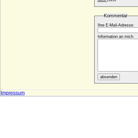
Docnr:
13914
Barbara Eleonore zu Solms-Baruth
* 30.10.1707; + 16.06.1744
Kommentar
Barbara Elisabeth von Studnitz
* 14.11.1680; + 18.12.1743
Ihre E-Mail-Adresse:
Barbara Elisabeth Wachtel von Panthenau
* um 1610; + 1675
Information an mich:
Barbara Erdmuth von Paxleben
* vor 1700; + ?
Barbara Esther von Ciesielsky (Barbara
Esther Zimmermann von Ciesielsky)
* 08.07.1678; + 16.10.1732
Barbara Eusebia von Martinitz (Barbara
absenden
Eusebia von Martinic)
* 1610; + 14.06.1656
Impressum
Barbara Gössl von Thurn
+ 1518 (?)
Barbara Gonzaga
* 11.12.1455; + 30.05.1503
Barbara Hedwig von Hindenburg
* 20.05.1673; + 25.03.1718
Barbara Hedwig von Kameke (a.d.H.