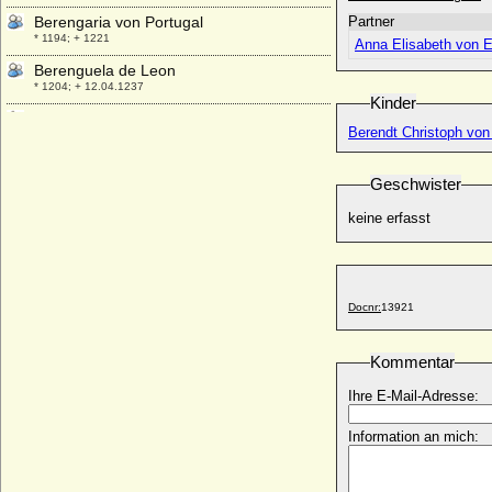
Berengaria von Portugal
Partner
* 1194; + 1221
Anna Elisabeth von E
Berenguela de Leon
* 1204; + 12.04.1237
Kinder
Berent Bentinck (Bernhard Bentinck),
Berendt Christoph von
Freiherr
* 13.09.1597; + 29.07.1668
Geschwister
Bernabo Visconti (Barnabas Visconti)
* 1323; + 19.12.1385
keine erfasst
Bernadetto de' Medici
+ nach 1576
Bernard I. de la Tour
* um 1190; + 29.12.1253
Docnr:
13921
Bernard II. de la Tour
* um 1225; + 14.07.1276
Kommentar
Bernard III. de La Tour
Ihre E-Mail-Adresse:
* 1275; + 19.12.1325
Bernd (Bernhard) von Plessen
Information an mich:
* ?; + 18.03.1435/14.10.1435
Bernd August von Bismarck
* 16.06.1725; + 27.06.1758