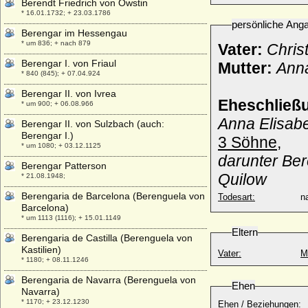
Berendt Friedrich von Owstin
* 16.01.1732; + 23.03.1786
persönliche Ang
Berengar im Hessengau
* um 836; + nach 879
Vater:
Chris
Berengar I. von Friaul
Mutter:
Anna
* 840 (845); + 07.04.924
Berengar II. von Ivrea
Eheschließ
* um 900; + 06.08.966
Anna Elisabe
Berengar II. von Sulzbach (auch:
Berengar I.)
3 Söhne,
* um 1080; + 03.12.1125
darunter Ber
Berengar Patterson
Quilow
* 21.08.1948;
Berengaria de Barcelona (Berenguela von
Todesart:
na
Barcelona)
* um 1113 (1116); + 15.01.1149
Eltern
Berengaria de Castilla (Berenguela von
Kastilien)
Vater:
M
* 1180; + 08.11.1246
Berengaria de Navarra (Berenguela von
Ehen
Navarra)
* 1170; + 23.12.1230
Ehen / Beziehungen: