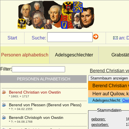
Benigna von Promnitz
* 24.03.1648; + 09.11.1702
Benigna von Starhemberg
* 1503 (1499 ?); + 1557
Benigna von Tannberg
* 1450; + 1503
Start
Suche:
an:
D
Benigna von Trotta-Treyden (Benigna
Trotta von Treyden)
* 15.10.1703; + 05.11.1782
Personen alphabetisch
Adelsgeschlechter
Grabstät
Benita von Tiele-Winckler
* 18.11.1927;
Filter:
Berend Christian v
Benno von Northeim (Bernhard von
Stammbaum anzeigen
PERSONEN ALPHABETISCH
Northeim)
* um 985; + 1047/1049
Berend Christian
Berend Christian von Owstin
Herr auf Quilow,
* 1663; + 1717
Adelsgeschlecht:
Ows
Berend von Plessen (Berend von Pless)
* ?; + 04.02.1555
Stammdaten
Berendt Christoph von Owstin
geboren:
1
* ?; + 04.08.1768
gestorben:
1