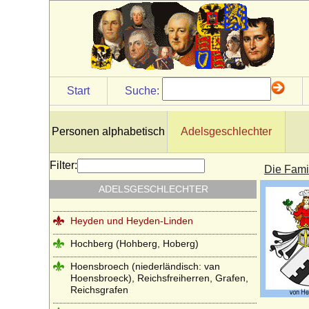
Herren und Grafen von Zimmern
Herren und Grafen von Zutphen
Herren von Gemen
Herren von Götterswick
Start
Suche:
Herren von Neuffen (Herren von Niefen)
Hertzberg (Herren und Grafen von
Personen alphabetisch
Adelsgeschlechter
Hertzberg)
Herzöge und Fürsten von Hohenberg
Filter:
Die Fami
Herzöge von Lothringen aus der Familie
ADELSGESCHLECHTER
der Wigeriche
Heyden und Heyden-Linden
Hochberg (Hohberg, Hoberg)
Hoensbroech (niederländisch: van
Hoensbroeck), Reichsfreiherren, Grafen,
Reichsgrafen