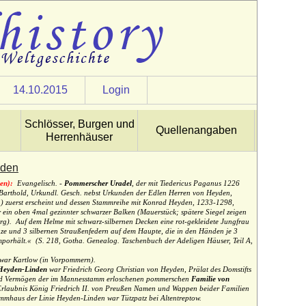
14.10.2015
Login
Schlösser, Burgen und
Quellenangaben
Herrenhäuser
nden
en):
Evangelisch. -
Pommerscher Uradel
, der mit Tiedericus Paganus 1226
. Barthold, Urkundl. Gesch. nebst Urkunden der Edlen Herren von Heyden,
5) zuerst erscheint und dessen Stammreihe mit Konrad Heyden, 1233-1298,
er ein oben 4mal gezinnter schwarzer Balken (Mauerstück; spätere Siegel zeigen
rg). Auf dem Helme mit schwarz-silbernen Decken eine rot-gekleidete Jungfrau
ze und 3 silbernen Straußenfedern auf dem Haupte, die in den Händen je 3
emporhält.«
(S. 218, Gotha. Genealog. Taschenbuch der Adeligen Häuser, Teil A,
 war Kartlow (in Vorpommern).
Heyden-Linden
war Friedrich Georg Christian von Heyden, Prälat des Domstifts
nd Vermögen der im Mannesstamm erloschenen pommerschen
Familie von
Erlaubnis König Friedrich II. von Preußen Namen und Wappen beider Familien
ammhaus der Linie Heyden-Linden war Tützpatz bei Altentreptow.