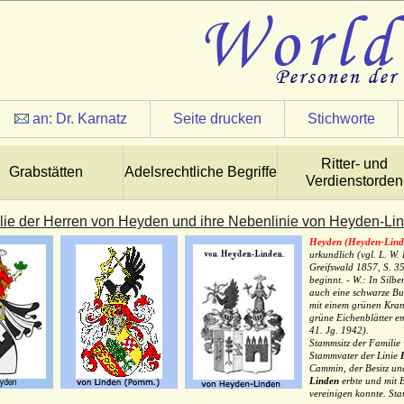
an:
Dr. Karnatz
Seite drucken
Stichworte
Ritter- und
Grabstätten
Adelsrechtliche Begriffe
Verdienstorden
lie der Herren von Heyden und ihre Nebenlinie von Heyden-Li
Heyden (Heyden-Lind
urkundlich (vgl. L. W
Greifswald 1857, S. 3
beginnt. - W.: In Silb
auch eine schwarze Bu
mit einem grünen Kran
grüne Eichenblätter 
41. Jg. 1942).
Stammsitz der Familie
Stammvater der Linie
Cammin, der Besitz u
Linden
erbte und mit 
vereinigen konnte. St