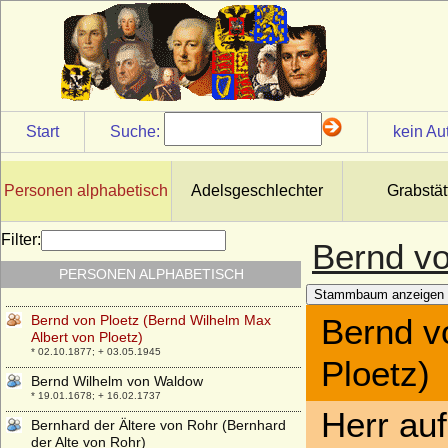
Bernd I. von Arnim
* unbekannt; + 04.12.1534
Bernd Ludolph von Moltzahn (Bernhard
Ludolph von Moltzan, Bernd Lütke von
Moltzan)
* 1591; + 08.07.1639
Start
Suche:
kein Au
Bernd Philipp von Cornberg
* 1586; + 11.01.1630
Bernd von Arnim (Bernd IV. von Arnim)
Personen alphabetisch
Adelsgeschlechter
Grabstät
* 1542 (v.26.03.1550); + 10.06.1611
Bernd von Dewitz
Filter:
Bernd vo
* um 1532; + 02.01.1584
PERSONEN ALPHABETISCH
Bernd von Plessen
* ?; + 1454
Stammbaum anzeigen
Bernd von Ploetz (Bernd Wilhelm Max
Bernd v
Albert von Ploetz)
* 02.10.1877; + 03.05.1945
Ploetz)
Bernd Wilhelm von Waldow
* 19.01.1678; + 16.02.1737
Herr auf
Bernhard der Ältere von Rohr (Bernhard
der Alte von Rohr)