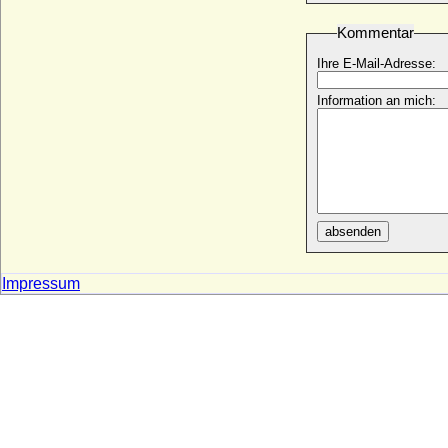
+ 07.10.1347
Kommentar
Bernhard I. von Werle
* um 1245; + 10.10.1286
Ihre E-Mail-Adresse:
Bernhard II. von Schwerin
Information an mich:
+ vor dem 22.04.1237
Bernhard II. von Anhalt-Bernburg
* 1260; + 1318
Bernhard II. von Baden
* 1428; + 15.07.1458
Bernhard II. von Bentheim (Bernhard II.
absenden
von Bentheim-Bentheim)
+ 1473
Bernhard II. von Moltzan (Bernd II. von
Impressum
Moltzan, genannt der Böse, der böse
Bernd von Wolde)
* um 1452; + vor 24.08.1525
Bernhard II. von Sachsen (Bernhard II.
Billung)
* nach 990; + 29.06.1059
Bernhard II. von Sachsen-Lauenburg
* um 1380 (1385); + 16.07.1463