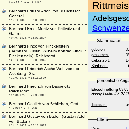
Rittmeis
* vor 1413; + nach 1466
Bernhard Eduard Adolf von Brauchitsch,
General
Adelsgesc
* 12.10.1833; + 07.05.1910
Schwenzer
Bernhard Ernst Moritz von Prittwitz und
Gaffron
* 04.07.1828; + 22.02.1897
Stammdaten
Bernhard Finck von Finckenstein
geboren:
0
(Bernhard Gustav Wilhelm Konrad Finck v.
gestorben:
0
Finckenstein), Reichsgraf
Geburtsort:
Be
* 26.12.1863; + 06.09.1945
Sterbeort:
T
Bernhard Friedrich Asche Wolf von der
Asseburg, Graf
* 19.03.1831; + 13.11.1869
persönliche Ang
Bernhard Friedrich von Bassewitz,
Eheschließung
03.03.
Reichsgraf
Hanny Lüdke (28.07.1
* 24.06.1756; + 22.05.1816
Bernhard Gottlieb von Schlieben, Graf
Todesart:
u
* 1715/1717; + 1796
Bernhard Gustav von Baden (Gustav Adolf
Eltern
von Baden)
* 24.12.1631; + 26.12.1677
Vater:
P