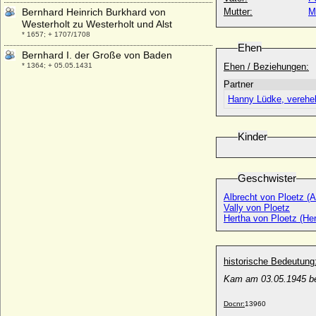
Bernhard Heinrich Burkhard von
Mutter:
M
Westerholt zu Westerholt und Alst
* 1657; + 1707/1708
Ehen
Bernhard I. der Große von Baden
* 1364; + 05.05.1431
Ehen / Beziehungen:
Partner
Bernhard I. von Anhalt-Bernburg
+ 1287
Hanny Lüdke, verehel
Bernhard I. von Bentheim
* 1330/1331; + 30.10.1421
Kinder
Bernhard I. von Braunschweig-Lüneburg
* 1364; + 11.06.1434
Geschwister
Bernhard I. von der Schulenburg, Ritter
* vor 1302; + nach 1341
Albrecht von Ploetz (A
Vally von Ploetz
Bernhard I. von Sachsen (Bernhard I.
Hertha von Ploetz (Her
Billung)
* um 950; + 09.02.1011
Bernhard I. von Sachsen-Meiningen
historische Bedeutung
* 10.09.1649; + 27.04.1706
Kam am 03.05.1945 be
Bernhard I. von Schwerin
+ nach 1217
Docnr:
13960
Bernhard I. von Solms-Braunfels