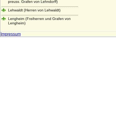
preuss. Grafen von Lehndorff)
Lehwaldt (Herren von Lehwaldt)
Lengheim (Freiherren und Grafen von
Lengheim)
Lepel (Freiherren und Grafen von Lepel)
Impressum
Leslie (Adelsfamilie Leslie, Clan Leslie,
Grafen von Leslie)
Lestwitz (Herren und Freiherren von
Lestwitz)
Lettow-Vorbeck
Levetzow (Herren, Freiherren und Grafen
von Levetzow)
Leyen - Herren, Reichsfreiherren,
Reichsgrafen und Fürsten von der Leyen
Leyen - Herren und (preuss.) Freiherren
von der Leyen
Liebenthal (Herren von Liebenthal)