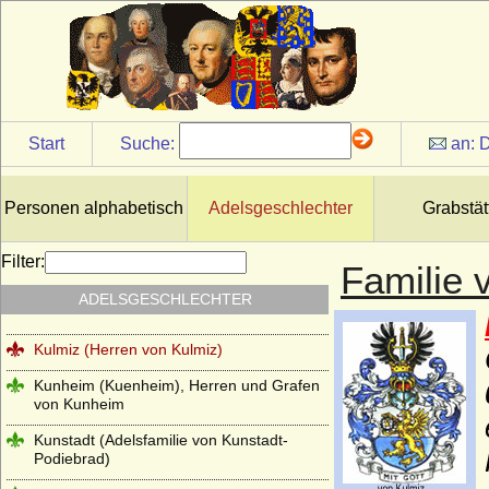
Königsmarck
Koppelow (Herren von Koppelow)
Korff (von Korff gen. Schmising, von Korff
gen. Schmising-Kerssenbrock)
Kottwitz (Herren und Freiherren von
Start
Suche:
an:
D
Kottwitz)
Krockow, Herren und preußische Grafen
Personen alphabetisch
Adelsgeschlechter
Grabstät
Kröcher (Herren von Kröcher)
Krusemarck (Herren von Krusemarck)
Filter:
Familie 
Küssow (Herren und Reichsgrafen von
ADELSGESCHLECHTER
Küssow)
Kulmiz (Herren von Kulmiz)
Kunheim (Kuenheim), Herren und Grafen
von Kunheim
Kunstadt (Adelsfamilie von Kunstadt-
Podiebrad)