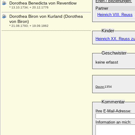
Ehen / Beziehungen:
Dorothea Benedicta von Reventlow
* 13.10.1734; + 20.12.1776
Partner
Heinrich VIII. Reuss
Dorothea Biron von Kurland (Dorothea
von Biron)
* 21.08.1793; + 19.09.1862
Kinder
Dorothea Brockdorff
Heinrich XX. Reuss zu
* 1596; + 1630
Dorothea Charlotte Emilie von Saldern
Geschwister
* 18.11.1742; + 18.07.1813
Dorothea Charlotte von Brandenburg-
keine erfasst
Ansbach
* 28.11.1661; + 15.11.1705
Dorothea Charlotte von Brandenburg-
Kulmbach
Docnr:
1354
* 15.03.1691; + 18.03.1712
Dorothea Christiane Gans Edle Herrin zu
Kommentar
Putlitz (a.d.H. Eickerhof)
* vor 1682 (um 1662 ?); + ?
Ihre E-Mail-Adresse:
Dorothea Christiane von Aichelburg
* 23.01.1674; + 22.06.1762
Information an mich:
Dorothea Christine Ehrengard Schenck
von Flechtingen