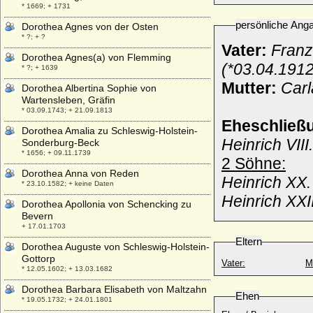
* 1669; + 1731
persönliche Ang
Dorothea Agnes von der Osten
* ?; + ?
Vater:
Franz
Dorothea Agnes(a) von Flemming
(*03.04.1912
* ?; + 1639
Mutter:
Carl
Dorothea Albertina Sophie von
Wartensleben, Gräfin
* 03.09.1743; + 21.09.1813
Eheschließ
Dorothea Amalia zu Schleswig-Holstein-
Heinrich VII
Sonderburg-Beck
* 1656; + 09.11.1739
2 Söhne:
Dorothea Anna von Reden
Heinrich XX.
* 23.10.1582; + keine Daten
Heinrich XXI
Dorothea Apollonia von Schencking zu
Bevern
+ 17.01.1703
Eltern
Dorothea Auguste von Schleswig-Holstein-
Gottorp
Vater:
M
* 12.05.1602; + 13.03.1682
Dorothea Barbara Elisabeth von Maltzahn
Ehen
* 19.05.1732; + 24.01.1801