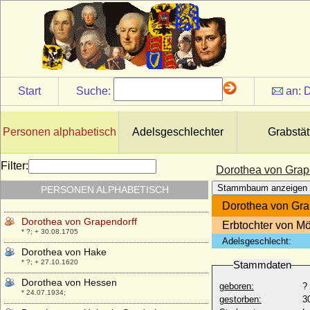
Dorothea von der Lühe
* nicht bekannt; + nicht bekannt
Dorothea von der Schulenburg
* 06.10.1600; + 24.03.1655
Dorothea von Elditten
* 1434; + 1525
Start
Suche:
an:
D
Dorothea von Flemming (1)
* keine Daten; + keine Daten
Dorothea von Flemming (2)
Personen alphabetisch
Adelsgeschlechter
Grabstät
+ 15.10.1692
Dorothea von Gadendorp
Filter:
Dorothea von Grap
+ 1562
Stammbaum anzeigen
PERSONEN ALPHABETISCH
Dorothea von Gansen
* 07.09.1586; + 05.05.1644
Dorothea von Gra
Dorothea von Grapendorff
Erbtochter von M
* ?; + 30.08.1705
Adelsgeschlecht:
Dorothea von Hake
* ?; + 27.10.1620
Stammdaten
Dorothea von Hessen
geboren:
?
* 24.07.1934;
gestorben:
3