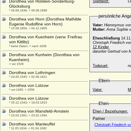
Dorothea von Holstein-Sonderburg-
Sterbeort:
L
Glücksburg
* 29.09.1636; + 06.08.1689
persönliche Ang
Dorothea von Horn (Dorothea Mathilde
Eugenie Rudolfine von Horn)
Vater:
Hieronymus von
* 15.08.1854; + 04.12.1905
Mutter:
Anna Sophie v
Dorothea von Kuenheim (verw. Freifrau
Eheschließung
14.11
von Kittlitz)
Christoph Friedrich v
* keine Daten; + nach 1639
12 Kinder,
darunter Gertrud von
Dorothea von Kunheim (Dorothea von
Kuenheim)
+ vor 1526
Todesart:
na
Dorothea von Lothringen
* 24.05.1545; + 02.06.1621
Eltern
Dorothea von Lützow
Vater:
M
* um 1495; + 1556
Dorothea von Lützow
* 25.12.1543; + 19.03.1615
Ehen
Dorothea von Mansfeld-Arnstein
Ehen / Beziehungen:
* 23.03.1561; + 23.02.1594
Partner
Dorothea von Manteuffel
Christoph Friedrich
* 11.05.1634; + 01.04.1692