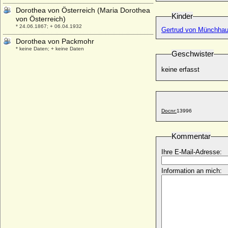
Dorothea von Österreich (Maria Dorothea
Kinder
von Österreich)
* 24.06.1867; + 06.04.1932
Gertrud von Münchhau
Dorothea von Packmohr
* keine Daten; + keine Daten
Geschwister
Dorothea von Peccatel
keine erfasst
* vor 1476; + vor 1512
Dorothea von Pilgram
* 1600; + ?
Dorothea von Podewils a.d.H. Zietlow
Docnr:
13996
+ 1673
Dorothea von Pommern-Stettin
Kommentar
* 07.02.1528; + 04.06.1558
Ihre E-Mail-Adresse:
Dorothea von Regenstein und
Blankenburg
* 06.04.1526; + 19.05.1545
Information an mich:
Dorothea von Rhoeden
* 06.07.1653; + 16.11.1708
Dorothea von Reventlow
* 02.02.1607; + 02.02.1670