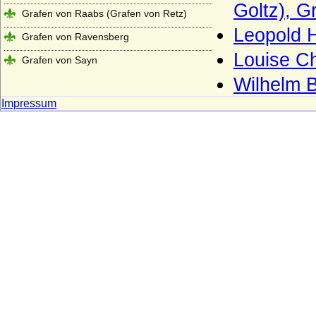
Goltz), G
Grafen von Raabs (Grafen von Retz)
Leopold H
Grafen von Ravensberg
Louise Ch
Grafen von Sayn
Wilhelm B
Grafen von Schwerin (Altes Grafenhaus
Schwerin)
Impressum
Grafen von Sulz
Grafen von Tecklenburg
Grafen von Truhendingen
Grafen von Urach
Grafen von Virneburg
Grafen von Weimar (Gräfliches Haus
Weimar)
Grafen von Wernigerode
Grafen von Wertheim