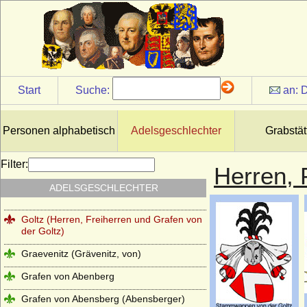
Gartow (Herren von Gartow)
Gersdorff (Herren, Freiherren, Grafen und
Reichsgrafen von Gersdorff)
Geßler (Herren und Grafen von Geßler)
Start
Suche:
an:
D
Gilsa (Herren und Freiherren von und zu
Gilsa)
Glaubitz (Herren und Freiherren von
Personen alphabetisch
Adelsgeschlechter
Grabstät
Glaubitz)
Görne (Herren von Görne)
Filter:
Herren, 
Goldbeck (Goldbeck und Reinhardt),
ADELSGESCHLECHTER
Herren von Goldbeck
Goltz (Herren, Freiherren und Grafen von
der Goltz)
Graevenitz (Grävenitz, von)
Grafen von Abenberg
Grafen von Abensberg (Abensberger)