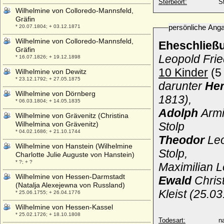
Sterbeort:
S
Wilhelmine von Colloredo-Mannsfeld,
Gräfin
persönliche Ang
* 20.07.1804; + 03.12.1871
Wilhelmine von Colloredo-Mannsfeld,
Eheschließ
Gräfin
Leopold Frie
* 16.07.1826; + 19.12.1898
10 Kinder
(5 
Wilhelmine von Dewitz
* 23.12.1792; + 27.05.1875
darunter
He
Wilhelmine von Dörnberg
1813),
* 06.03.1804; + 14.05.1835
Adolph
Armi
Wilhelmine von Grävenitz (Christina
Wilhelmina von Grävenitz)
Stolp
* 04.02.1686; + 21.10.1744
Theodor
Leo
Wilhelmine von Hanstein (Wilhelmine
Stolp,
Charlotte Julie Auguste von Hanstein)
* ?; + ?
Maximilian L
Wilhelmine von Hessen-Darmstadt
Ewald
Christ
(Natalja Alexejewna von Russland)
Kleist (25.0
* 25.06.1755; + 26.04.1776
Wilhelmine von Hessen-Kassel
* 25.02.1726; + 18.10.1808
Todesart:
na