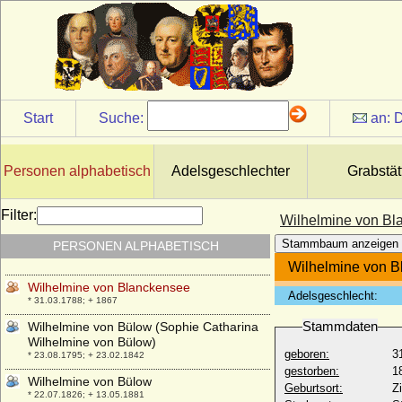
* 18.06.1707; + 06.10.1780
Wilhelmine Theodora Sophie von Barner
* keine Daten; + keine Daten
Wilhelmine Tiemann
* 21.11.1780; + 03.03.1856
Wilhelmine Ulrike von Knobelsdorff
Start
Suche:
an:
D
* 18.01.1774; + 18.06.1831
Wilhelmine von Adelebsen
+ 1811
Personen alphabetisch
Adelsgeschlechter
Grabstät
Wilhelmine von Auersperg
* 04.10.1894; + 23.06.1986
Filter:
Wilhelmine von Bl
Wilhelmine von Baden (Wilhelmine Louise
Stammbaum anzeigen
PERSONEN ALPHABETISCH
von Baden)
* 01.09.1788; + 27.01.1836
Wilhelmine von 
Wilhelmine von Blanckensee
Adelsgeschlecht:
* 31.03.1788; + 1867
Stammdaten
Wilhelmine von Bülow (Sophie Catharina
Wilhelmine von Bülow)
geboren:
3
* 23.08.1795; + 23.02.1842
gestorben:
1
Wilhelmine von Bülow
Geburtsort:
Z
* 22.07.1826; + 13.05.1881