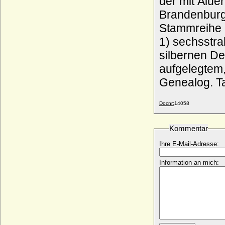
der mit Alue
Brandenburg.
Wilhelmine von Preußen
* 07.07.1995;
Stammreihe m
Wilhelmine von Schönburg-Glauchau
1) sechsstrahlige silbern
* 17.10.1902; + 25.09.1964
silbernen De
Wilhelmine von Schwarzburg-Rudolstadt
* 22.01.1751; + 17.07.1780
aufgelegtem, sec
Wilhelmine von Türckheim (Cäcilie
Genealog. Ta
Adelheid Wilhelmine von Türckheim),
Freiin
Docnr:
14058
* 27.05.1824; + 24.11.1902
Wilhelmine von Tunderfeldt
* 18.01.1777; + 06.02.1822
Kommentar
Wilhelmine von und zu Westerholt und
Ihre E-Mail-Adresse:
Gysenberg, Reichsfreiin
* 14.07.1757; + 06.06.1820
Information an mich:
Wilhelmine von und zu Westerholt-
Gysenberg, Reichsgräfin
* 05.01.1813; + 13.12.1893
Wilhelmine von Wackerhagen (Katharina
Friederike Wilhelmine von Wackerhagen)
* 08.03.1745; + 22.03.1770