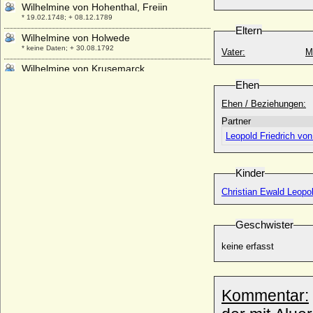
Wilhelmine von Hohenthal, Freiin
* 19.02.1748; + 08.12.1789
Eltern
Wilhelmine von Holwede
* keine Daten; + 30.08.1792
Vater:
M
Wilhelmine von Krusemarck
* 28.04.1768; + 22.03.1847
Ehen
Wilhelmine von Manderscheid-
Ehen / Beziehungen:
Blankenheim (Franziska Wilhelmina
Partner
Augusta von Manderscheid)
* 13.03.1770; + 26.07.1789
Leopold Friedrich von
Wilhelmine von Oertzen (Marianne
Wilhelmine Eleonore von Oertzen)
Kinder
* 09.11.1746; + 1815
Christian Ewald Leopol
Wilhelmine von Otterstedt
* 09.10.1772; + 1842
Geschwister
Wilhelmine von Preußen
* 03.07.1709; + 14.10.1758
keine erfasst
Wilhelmine von Preußen (Friederike
Sophie Wilhelmine von Preußen)
* 07.08.1751; + 09.06.1820
Kommentar:
Wilhelmine von Preußen
* 18.11.1774; + 12.10.1837