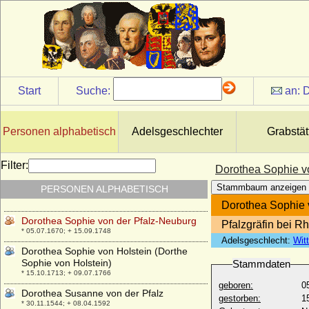
Dorothea Sophia von Schleswig-Holstein-
Plön
* 04.12.1692; + 29.04.1765
Dorothea Sophie von Borstell a.d.H.
Schinne
* 28.06.1689; + 28.05.1759
Dorothea Sophie von Katte
Start
Suche:
an:
D
* 20.06.1669; + 23.04.1719
Dorothea Sophie von Moltzan
* 21.08.1660; + 15.03.1685
Personen alphabetisch
Adelsgeschlechter
Grabstät
Dorothea Sophie von Wartensleben,
Gräfin
Filter:
Dorothea Sophie v
* 13.11.1684; + 05.11.1707
Stammbaum anzeigen
PERSONEN ALPHABETISCH
Dorothea Sophia zu Solms-Hohensolms
* 17.10.1595; + 08.01.1660
Dorothea Sophie 
Dorothea Sophie von der Pfalz-Neuburg
Pfalzgräfin bei 
* 05.07.1670; + 15.09.1748
Adelsgeschlecht:
Wit
Dorothea Sophie von Holstein (Dorthe
Sophie von Holstein)
Stammdaten
* 15.10.1713; + 09.07.1766
geboren:
0
Dorothea Susanne von der Pfalz
gestorben:
1
* 30.11.1544; + 08.04.1592