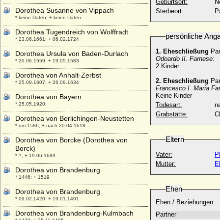
Geburtsort:
N
Dorothea Susanne von Vippach
Sterbeort:
P
* keine Daten; + keine Daten
Dorothea Tugendreich von Wolffradt
persönliche Ang
* 23.06.1661; + 06.02.1724
1. Eheschließung
Par
Dorothea Ursula von Baden-Durlach
Odoardo II. Farnese:
* 20.06.1559; + 19.05.1583
2 Kinder
Dorothea von Anhalt-Zerbst
2. Eheschließung
Par
* 25.09.1607; + 26.09.1634
Francesco I. Maria Fa
Keine Kinder
Dorothea von Bayern
* 25.05.1920;
Todesart:
na
Grabstätte:
C
Dorothea von Berlichingen-Neustetten
* um 1586; + nach 20.04.1618
Eltern
Dorothea von Borcke (Dorothea von
Borck)
Vater:
P
* ?; + 19.06.1689
Mutter:
E
Dorothea von Brandenburg
* 1446; + 1519
Ehen
Dorothea von Brandenburg
* 09.02.1420; + 19.01.1491
Ehen / Beziehungen:
Dorothea von Brandenburg-Kulmbach
Partner