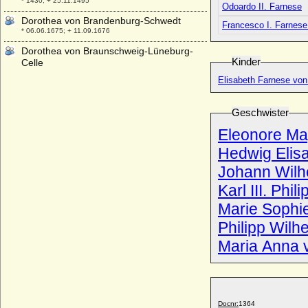
* 1430; + 25.11.1495
Odoardo II. Farnese
Dorothea von Brandenburg-Schwedt
Francesco I. Farnese
* 06.06.1675; + 11.09.1676
Dorothea von Braunschweig-Lüneburg-
Kinder
Celle
* 01.01.1570; + 15.08.1649
Elisabeth Farnese von
Dorothea von Braunschweig-Wolfenbüttel
* 08.07.1596; + 01.09.1643
Geschwister
Dorothea von Bülow
Eleonore Ma
+ 05.01.1678
Hedwig Elis
Dorothea von Bülow (Dorothea Henriette
Elisabeth von Bülow)
Johann Wilhe
* 1796; + 20.05.1824
Karl III. Phil
Dorothea von Buggenhagen
Marie Sophie
* ?; + vor 18.02.1584
Philipp Wilh
Dorothea von Dänemark
* 01.08.1504; + 11.04.1547
Maria Anna 
Dorothea von Dänemark
* 10.11.1520; + 31.05.1580
Dorothea von Dänemark
* 1528; + 11.11.1575
Docnr:
1364