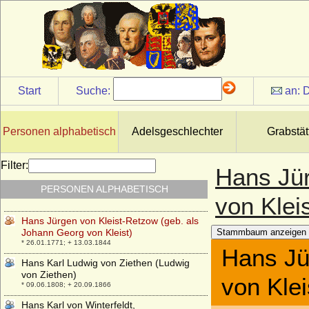
(Hans Christoph von Königsmarck)
* 06.01.1701; + 09.10.1779
Hans Joachim Ernst von Zieten (Joachim
von Zieten), Graf
* 28.10.1839; + 18.03.1919
Hans Joachim von Wahlen-Jürgass
* 1630; + 1704
Start
Suche:
an:
D
Hans Joachim von Zieten, General der
Kavallerie
* 14.05.1699; + 26.01.1786
Personen alphabetisch
Adelsgeschlechter
Grabstät
Hanns-Jürgen Traugott Dajo von Wulffen
* 09.11.1909; + 1992
Filter:
Hans Jür
Hans Jürgen Robert Friedrich von Kleist-
PERSONEN ALPHABETISCH
Retzow
von Kleis
* 01.11.1886; + 27.09.1969
Hans Jürgen von Kleist-Retzow (geb. als
Johann Georg von Kleist)
Stammbaum anzeigen
* 26.01.1771; + 13.03.1844
Hans Jü
Hans Karl Ludwig von Ziethen (Ludwig
von Ziethen)
von Klei
* 09.06.1808; + 20.09.1866
Hans Karl von Winterfeldt,