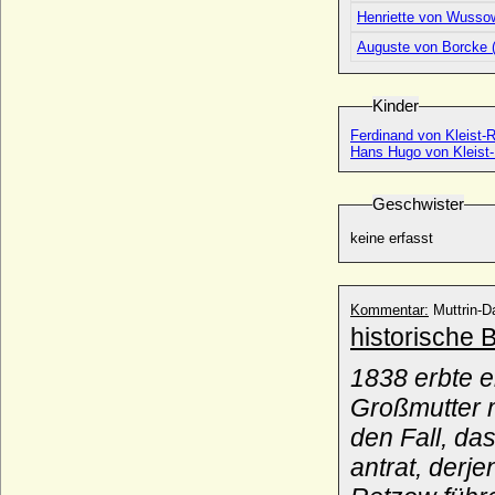
Hans von Holstein
Henriette von Wussow
* 1566; + 25.07.1638
Auguste von Borcke (
Hans von Katte
* vor 1500; + 1562
Kinder
Hans von Katte
* 1570; + 1622
Ferdinand von Kleist-R
Hans Hugo von Kleist
Hans von Krassow
* ?; + 1564
Geschwister
Hans von Labes, Freiherr (Hans Graf von
Schlitz, nach Adoption)
keine erfasst
* 01.01.1763; + 25.07.1831
Hans von Ploetz (1)
* keine Daten; + ca. 1585
Kommentar:
Muttrin-D
Hans von Ploetz (2)
historische 
* keine Daten; + 1629
1838 erbte 
Hans von Schlieben (1)
* ?; + vor 28.10.1516
Großmutter m
Hans von Schlieben (2)
den Fall, da
* 1528/1529; + 15.08.1570
antrat, der
Hans von Schlieben (3)
* 21.04.1603; + 1640