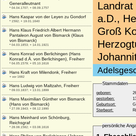
Landrat 
Generalleutnant
* 04.04.1707; + 08.09.1757
a.D., He
Hans Kaspar von der Leyen zu Gondorf
* 1592; + 19.01.1640
Groß Ko
Hans Klaus Friedrich Albert Hermann
Pantaleon August von Bismarck (Klaus
von Bismarck)
Herzogt
* 04.03.1853; + 14.01.1921
Johanni
Hans Konrad von Berlichingen (Hans
Konrad d.Ä. von Berlichingen), Freiherr
* 04.05.1579; + 05.10.1616
Adelsgesc
Hans Kraft von Milendonk, Freiherr
+ vor 1682
Stammdaten
Hans Ludwig von Maltzahn, Freiherr
* 09.03.1837; + 13.01.1899
geboren:
2
gestorben:
1
Hans Maximilian Günther von Bismarck
(Hans von Bismarck)
Geburtsort:
G
* 27.09.1943; + 08.12.1990
Sterbeort:
R
Hans Meinhard von Schönburg,
Reichsgraf
persönliche Ang
* 28.08.1582; + 03.08.1616