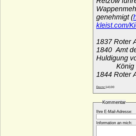
Retzow führe
Hans von Schwerin (Hans I. Bone von
Wappenmeh
Schwerin)
genehmigt (
* urkundlich 1410; + unbekannt
kleist.com/
Hans von Schwerin (Hans II. Bone von
Schwerin)
* urkundl. 1475; + ?
1837 Roter A
Hans von Schwerin (Hans III. Bone von
1840 Amt de
Schwerin)
* um 1504; + nach 1556 ?
Huldigung 
Hans von Tettau (1)
König Frie
* um 1460; + um 1535
1844 Roter A
Hans von Tettau (2)
* 1540 (1548); + 21.06.1598
Docnr:
14100
Hans von Tettau (Johann von Tettau)
* ?; + 1631
Kommentar
Hans von Veltheim (Hans der Ältere von
Veltheim, Hans III. von Veltheim)
Ihre E-Mail-Adresse:
* um 1360; + vor 03.08.1415
Hans von Wallenrodt (Johann von
Information an mich:
Wallenrodt)
* 21.07.1580; + 1639