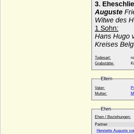
Tonnes von Wartensleben)
3. Eheschli
* ?; + 1598
Auguste
Fri
Hans Ulrich von Wulffen
Witwe des H
* 05.05.1688; + 18.07.1743
1 Sohn:
Hans Veit zu Toerring-Jettenbach
* 07.04.1862; + 29.10.1929
Hans Hugo v
Hans VII. von der Schulenburg
Kreises Belg
* vor 1530; + nach 1555
Hans VIII. von Arnim
Todesart:
na
* 1501; + 27.01.1552
Grabstätte:
K
Hans VIII. von der Schulenburg
* um 1493; + um 1537
Eltern
Hans von Arnim-Kröchlendorff (Hans
Hermann Pius von Arnim)
Vater:
P
* 11.07.1849; + 03.06.1899
Mutter:
M
Hans von Briest
* 18.08.1584; + 02.04.1658
Ehen
Hans von Burgsdorff
Ehen / Beziehungen:
* um 1515; + 16.10.1601 (oder 18.10.1601)
Partner
Hans von Holstein
* ?; + nach 1511
Henriette Auguste vo