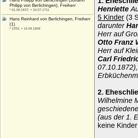
1. Eheschli
Hans Philipp von Berlichingen (Johann
Philipp von Berlichingen), Freiherr
Henriette
Au
* 01.08.1637; + 24.07.1711
5 Kinder
(3 S
Hans Reinhard von Berlichingen, Freiherr
(1)
darunter
Han
* 1553; + 10.09.1608
Herr auf Gr
Hans Reinhard von Berlichingen (2)
Otto Franz 
* 1610; + 15.10.1654
Herr auf Kle
Hans Reinhold
* 20.11.1917; + 2002
Carl Friedr
Hans Rudolf von Bischoffwerder (Johann
07.10.1872),
Rudolf von Bischoffwerder),
Erbküchenme
Generalleutnant
* 13.11.1741; + 31.10.1803
Hans Siegmund von Raschkau
2. Eheschli
* um 1693; + 03.03.1756
Wilhelmine 
Hans Sigismund von Lestwitz
geschiedene
* 19.06.1718; + 16.02.1788
(aus der 1. 
Hans Sigismund von Ploetz (Hans
Sigmund von Ploetz)
keine Kinder
* 19.09.1697; + 04.08.1758
Hans Tonnes von Wartensleben (Hans IX.