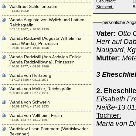
Geburtsort:
L
Waldtraut Schleifenbaum
Sterbeort:
B
* 13.03.1923;
Wanda Auguste von Wylich und Lottum,
persönliche Ang
Reichsgräfin
* 02.12.1867; + 10.03.1930
Vater:
Otto C
Wanda Radziwill (Augusta Wilhelmina
Herr auf Dab
Luisa Wanda), Prinzessin
Naugard, Kgl
* 29.01.1813; + 16.09.1846
Mutter:
Meta
Wanda Radziwill (Ada Jadwiga Felicja
Wanda Radziwillówna), Prinzessin
* 30.01.1877; + 09.08.1966
3 Eheschli
Wanda von Hertzberg
* 17.10.1849; + 08.11.1871
Wanda von Moltke, Reichsgräfin
2. Eheschli
* 03.03.1840; + 02.12.1911
Elisabeth Fr
Wanda von Schwerin
Neiße-13.01.
* 20.08.1874; + 17.03.1953
Tochter:
Wanda von Veltheim, Freiin
* 12.07.1837; + 18.12.1867
Maria von Di
Wartislaw I. von Pommern (Wartislaw der
Bekenner)