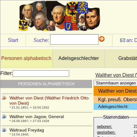
Walram V. von Limburg
* vor 1243; + 24.10.1279
Walter Leslie, Graf
* um 1606; + 04.03.1667
Walter Schaefer-Kehnert, Prof. Dr.
* 05.02.1918; + 17.09.2006
Start
Suche:
an:
D
Walter Stewart (Walter the Steward)
* 1293; + 09.04.1326
Personen alphabetisch
Adelsgeschlechter
Grabstät
Walter von Heimbach (Walter von
Hengebach)
* vor 1143; + nach 1172
Filter:
Walther von Diest (
Walther Franz Xaver Anton von
Stammbaum anzeigen
PERSONEN ALPHABETISCH
Dietrichstein zu Nikolsburg, Fürst
* 18.09.1664; + 03.11.1738
Walther von Diest 
Walther von Diest (Walther Friedrich Otto
Kgl. preuß. Obers
von Diest)
Adelsgeschlecht:
* 21.01.1851; + 19.04.1932
Walther von Jagow, General
Stammdaten
* 19.08.1867; + 27.03.1928
geboren:
2
Waltraud Freydag
gestorben:
1
* 14.04.1940;