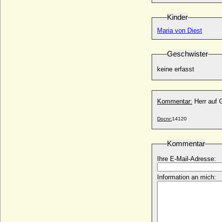
Wartislaw X. von Pommern-Rügen
* 1435; + 17.12.1478
Kinder
Warwara Iwanowna Chowrina-Golowina
Maria von Diest
+ 18.06.1556
Warwara Sergejewna Gagarina, Fürstin
* 22.01.1825; + 19.06.1893
Geschwister
Wassilij Alexandrowitsch Romanow
keine erfasst
* 24.06.1907; + 23.06.1989
Wassili I. Dmitrijewitsch von Moskau
* 30.12.1371; + 27.02.1425
Kommentar:
Herr auf 
Wassilij III. Iwanowitsch Moskowskij
* 25.03.1479; + 03.12.1533
Docnr:
14120
Wassilij Segejewitsch Trubezkoj
* 24.03.1776; + 10.02.1841
Kommentar
Wassilissa Melentjowa
Ihre E-Mail-Adresse:
+ unbekannt
Wedige I. von Moltzan
Information an mich:
* ?; + 17.09.1526
Wedige II. (der Ältere) von Moltzan
* 1534/1535; + vor 19.04.1570
Wedige III. von Moltzan