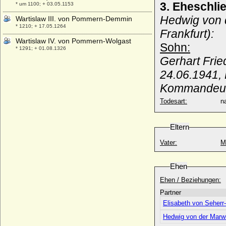
3. Eheschl
* um 1100; + 03.05.1153
Hedwig von d
Wartislaw III. von Pommern-Demmin
* 1210; + 17.05.1264
Frankfurt):
Wartislaw IV. von Pommern-Wolgast
Sohn:
* 1291; + 01.08.1326
Gerhart Frie
Wartislaw IX. von Pommern-Wolgast
* 1400; + 17.04.1457
24.06.1941, 
Wartislaw V. von Pommern-Wolgast
Kommandeur 
* 1326; + 1390
Todesart:
na
Wartislaw VI. von Pommern-Rügen
* um 1345; + 13.06.1394
Eltern
Wartislaw VII. von Pommern-Stolp
* 1362; + 24.02.1395
Vater:
M
Wartislaw VIII. von Pommern-Rügen
* 1373; + 20.08.1415
Ehen
Wartislaw von Pommern-Schlawe (B o g i
Ehen / Beziehungen:
s l a w von Pommern-Schlawe)
* unbekannt; + 1220
Partner
Elisabeth von Seherr
Wartislaw von Pommern-Wolgast
* nach 1465; + 1475
Hedwig von der Marw