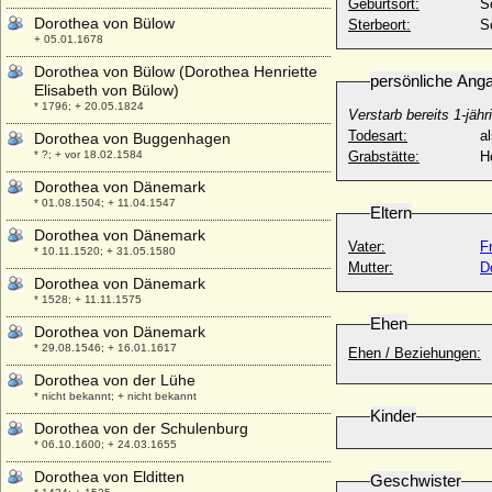
Geburtsort:
Dorothea von Bülow
Sterbeort:
S
+ 05.01.1678
Dorothea von Bülow (Dorothea Henriette
persönliche Ang
Elisabeth von Bülow)
* 1796; + 20.05.1824
Verstarb bereits 1-jähr
Todesart:
a
Dorothea von Buggenhagen
* ?; + vor 18.02.1584
Grabstätte:
H
Dorothea von Dänemark
* 01.08.1504; + 11.04.1547
Eltern
Dorothea von Dänemark
Vater:
F
* 10.11.1520; + 31.05.1580
Mutter:
D
Dorothea von Dänemark
* 1528; + 11.11.1575
Ehen
Dorothea von Dänemark
* 29.08.1546; + 16.01.1617
Ehen / Beziehungen:
Dorothea von der Lühe
* nicht bekannt; + nicht bekannt
Kinder
Dorothea von der Schulenburg
* 06.10.1600; + 24.03.1655
Dorothea von Elditten
Geschwister