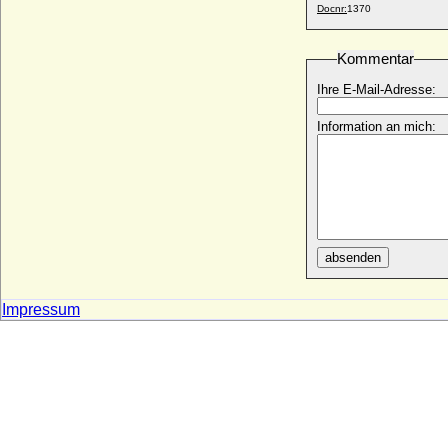
Docnr:
1370
Dorothea von Kuenheim (verw. Freifrau
von Kittlitz)
* keine Daten; + nach 1639
Kommentar
Dorothea von Kunheim (Dorothea von
Kuenheim)
Ihre E-Mail-Adresse:
+ vor 1526
Information an mich:
Dorothea von Lothringen
* 24.05.1545; + 02.06.1621
Dorothea von Lützow
* um 1495; + 1556
Dorothea von Lützow
* 25.12.1543; + 19.03.1615
absenden
Dorothea von Mansfeld-Arnstein
* 23.03.1561; + 23.02.1594
Impressum
Dorothea von Manteuffel
* 11.05.1634; + 01.04.1692
Dorothea von Österreich (Maria Dorothea
von Österreich)
* 24.06.1867; + 06.04.1932
Dorothea von Packmohr
* keine Daten; + keine Daten