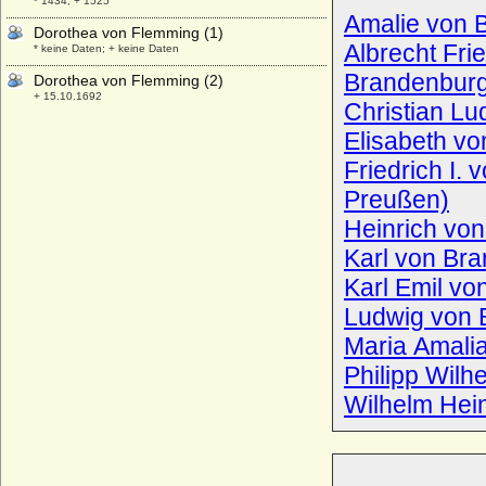
* 1434; + 1525
Amalie von 
Dorothea von Flemming (1)
Albrecht Fri
* keine Daten; + keine Daten
Brandenbur
Dorothea von Flemming (2)
+ 15.10.1692
Christian L
Dorothea von Gadendorp
+ 1562
Friedrich I. 
Dorothea von Gansen
* 07.09.1586; + 05.05.1644
Preußen)
Dorothea von Grapendorff
Heinrich vo
* ?; + 30.08.1705
Karl von 
Dorothea von Hake
Karl Emil v
* ?; + 27.10.1620
Ludwig von 
Dorothea von Hessen
* 24.07.1934;
Maria Amali
Dorothea von Holstein-Sonderburg-
Philipp Wil
Glücksburg
Wilhelm Hein
* 29.09.1636; + 06.08.1689
Dorothea von Horn (Dorothea Mathilde
Eugenie Rudolfine von Horn)
* 15.08.1854; + 04.12.1905