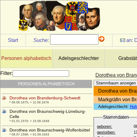
* 25.09.1607; + 26.09.1634
Dorothea von Bayern
* 25.05.1920;
Dorothea von Berlichingen-Neustetten
* um 1586; + nach 20.04.1618
Dorothea von Borcke (Dorothea von
Start
Suche:
an:
D
Borck)
* ?; + 19.06.1689
Dorothea von Brandenburg
Personen alphabetisch
Adelsgeschlechter
Grabstät
* 1446; + 1519
Dorothea von Brandenburg
Filter:
Dorothea von Bra
* 09.02.1420; + 19.01.1491
Stammbaum anzeigen
PERSONEN ALPHABETISCH
Dorothea von Brandenburg-Kulmbach
* 1430; + 25.11.1495
Dorothea von Br
Dorothea von Brandenburg-Schwedt
Markgräfin von B
* 06.06.1675; + 11.09.1676
Adelsgeschlecht:
Hoh
Dorothea von Braunschweig-Lüneburg-
Celle
Stammdaten
* 01.01.1570; + 15.08.1649
geboren:
0
Dorothea von Braunschweig-Wolfenbüttel
gestorben:
1
* 08.07.1596; + 01.09.1643