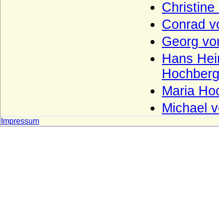
Reichsgrafen von Kesselstatt)
Christine
Keyserlingk (auch Keyserling), Herren,
Conrad v
Freiherren und Grafen
Georg vo
Kielmansegg (Herren, Reichsfreiherren,
Reichsgrafen von Kielmansegg)
Hans Hein
Kielmansegg (Freiherren von
Hochberg-
Kielmansegg, Österreich)
Maria Hoc
Kinsky von Wchinitz und Tettau
Michael 
Kirchbach (Herren, Freiherren und Grafen
von Kirchbach)
Impressum
Kleist (Adelsfamilie von Kleist)
Klitzing (Adelsfamilie von Klitzing)
Knesebeck (Herren von dem Knesebeck
und Freiherren v.d.Knesebeck-
Milendonck)
Knigge (Herren und Freiherren Knigge)
Knobelsdorff (Adelsfamilie von