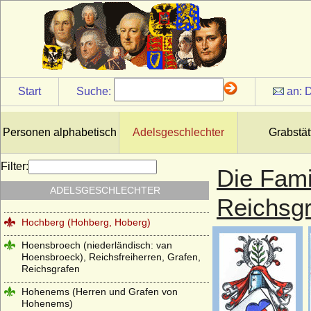
Herren und Grafen von Zutphen
Herren von Gemen
Herren von Götterswick
Herren von Neuffen (Herren von Niefen)
Start
Suche:
an:
D
Hertzberg (Herren und Grafen von
Hertzberg)
Personen alphabetisch
Adelsgeschlechter
Grabstät
Herzöge und Fürsten von Hohenberg
Herzöge von Lothringen aus der Familie
Filter:
Die Fami
der Wigeriche
ADELSGESCHLECHTER
Heyden und Heyden-Linden
Reichsgr
Hochberg (Hohberg, Hoberg)
Hoensbroech (niederländisch: van
Hoensbroeck), Reichsfreiherren, Grafen,
Reichsgrafen
Hohenems (Herren und Grafen von
Hohenems)