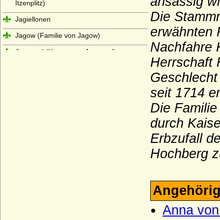
ansässig wi
Itzenplitz)
Die Stammre
Jagiellonen
erwähnten R
Jagow (Familie von Jagow)
Nachfahre 
Jasmund (Herren von Jasmund)
Herrschaft 
Jeetze (Herren von Jeetze)
Geschlecht
Kameke (Herren und Grafen von Kameke)
seit 1714 e
Kannacher (Herren von Kannacher)
Die Famili
Kapetinger (Les Capétiens)
durch Kaise
Kardorff (Herren von Kardorff)
Erbzufall d
Karolinger
Hochberg 
Karstedt (Herren von Karstedt)
Katte (Herren und Grafen von Katte)
Angehörig
Kerssenbrock (Herren von Kerssenbrock)
Anna von
Kesselstatt (Ritter, Reichsfreiherren,