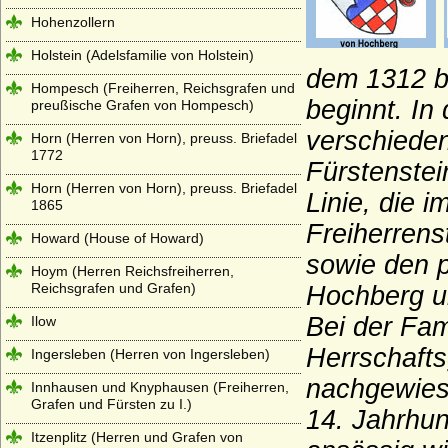
Hohenzollern
Holstein (Adelsfamilie von Holstein)
dem 1312 b
Hompesch (Freiherren, Reichsgrafen und
beginnt. In
preußische Grafen von Hompesch)
verschieden
Horn (Herren von Horn), preuss. Briefadel
1772
Fürstenstei
Horn (Herren von Horn), preuss. Briefadel
Linie, die
1865
Freiherren
Howard (House of Howard)
sowie den p
Hoym (Herren Reichsfreiherren,
Reichsgrafen und Grafen)
Hochberg un
Bei der
Fam
Ilow
Herrschafts
Ingersleben (Herren von Ingersleben)
nachgewiese
Innhausen und Knyphausen (Freiherren,
Grafen und Fürsten zu I.)
14. Jahrhun
Itzenplitz (Herren und Grafen von