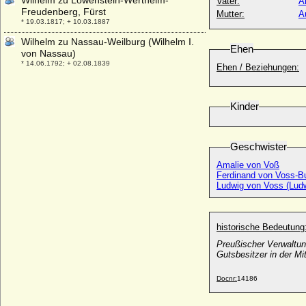
Wilhelm zu Löwenstein-Wertheim-
Vater:
A
Freudenberg, Fürst
Mutter:
A
* 19.03.1817; + 10.03.1887
Wilhelm zu Nassau-Weilburg (Wilhelm I.
Ehen
von Nassau)
* 14.06.1792; + 02.08.1839
Ehen / Beziehungen:
Wilhelm zu Schaumburg-Lippe
* 09.01.1724; + 10.09.1777
Kinder
Wilhelm zu Schaumburg-Lippe
* 12.12.1834; + 04.04.1906
Wilhelm zu Solms-Braunfels
Geschwister
* 30.12.1801; + 12.09.1868
Amalie von Voß
Wilhelm zu Stolberg-Wernigerode
Ferdinand von Voss-B
* 13.05.1807; + 06.03.1898
Ludwig von Voss (Ludw
Wilhelmina Frederika Adelaide van Reede-
Ginkel, Gräfin
* 27.12.1792; + 01.09.1861
historische Bedeutung
Preußischer Verwaltu
Wilhelmina I. der Niederlande
Gutsbesitzer in der Mi
* 31.08.1880; + 28.11.1962
Wilhelmine Adamovics
Docnr:
14186
* 01.05.1877; + nach 1908
Wilhelmine Albertine Pauline Eleonore