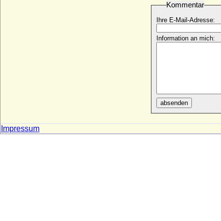
Kommentar
Johanna Kora von der Schulenburg,
Gräfin
Ihre E-Mail-Adresse:
* 17.01.1804; + 03.10.1844
Wilhelmine Amalie von Braunschweig-
Information an mich:
Calenberg (Amalie Wilhelmine von
Braunschweig-Lüneburg)
* 21.04.1673; + 10.04.1742
Wilhelmine Amalie von Reden a.d.H.
Hastenbeck
+ 18.01.1806
absenden
Wilhelmine Anna Christine von
Münchhausen
* 08.04.1769; + 21.03.1832
Impressum
Wilhelmine Augusta von Schleswig-
Holstein-Sonderburg-Norburg
* 17.11.1704; + 16.03.1749
Wilhelmine Auguste Adrienne Ernestine
von Geusau, Freiin
* 04.05.1825; + 06.06.1852
Wilhelmine Biron von Kurland
* 08.02.1781; + 29.11.1839
Wilhelmine Charlotte Henriette von