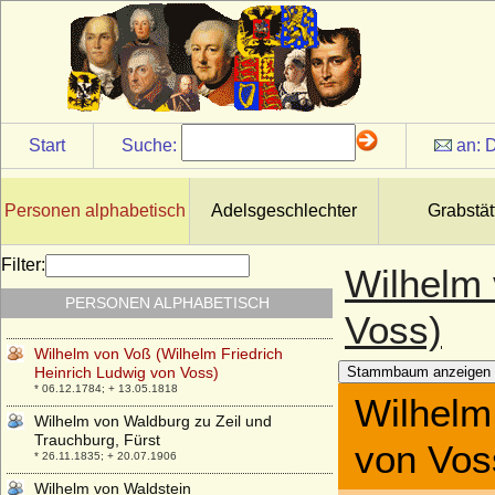
Wilhelm von Schlieben
* ?; + nach 22.03.1564
Wilhelm von Schweden
* 17.06.1884; + 05.06.1965
Wilhelm von Steiermark (Wilhelm von
Kärnten, Wilhelm der Ehrgeizige von
Österreich)
Start
Suche:
an:
D
* 1370; + 15.07.1406
Wilhelm von Veltheim
* 20.12.1802; + 14.12.1868
Personen alphabetisch
Adelsgeschlechter
Grabstät
Wilhelm von Virneburg
* vor 1435; + vor 1469
Filter:
Wilhelm 
Wilhelm von Voss-Buch (Friedrich Wilhelm
PERSONEN ALPHABETISCH
Maximilian von Voß-Buch), Graf
Voss)
* 03.05.1782; + 28.02.1847
Wilhelm von Voß (Wilhelm Friedrich
Heinrich Ludwig von Voss)
Stammbaum anzeigen
* 06.12.1784; + 13.05.1818
Wilhelm
Wilhelm von Waldburg zu Zeil und
Trauchburg, Fürst
von Vos
* 26.11.1835; + 20.07.1906
Wilhelm von Waldstein