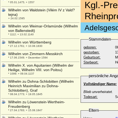
Kgl.-Pr
* 05.01.1475; + 1557
Wilhelm von Waldstein (Vilém IV z Vald?
Rheinpr
tejna)
+ 24.02.1595
Adelsgesc
Wilhelm von Weimar-Orlamünde (Wilhelm
von Ballenstedt)
* 1112; + 13.02.1140
Stammdaten
Wilhelm von Württemberg
* 27.12.1761; + 10.08.1830
geboren:
0
gestorben:
1
Wilhelm von Zimmern-Messkirch
Geburtsort:
M
* 17.06.1549; + Dezember 1594
Sterbeort:
H
Wilhelm X. von Aquitanien (Wilhelm der
Heilige, Wilhelm VIII. von Poitou)
* 1099; + 09.04.1137
persönliche Ang
Wilhelm zu Dohna-Schlobitten (Wilhelm
Vollständiger Name:
Heinrich Maximilian zu Dohna-
Schlobitten), Graf
Blieb unverheiratet.
* 08.04.1773; + 19.05.1845
Todesart:
S
Wilhelm zu Löwenstein-Wertheim-
Freudenberg
Eltern
* 27.04.1783; + 15.08.1847