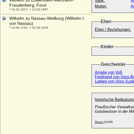
Wilhelm zu Löwenstein-Wertheim-
Vater:
A
Freudenberg, Fürst
Mutter:
A
* 19.03.1817; + 10.03.1887
Wilhelm zu Nassau-Weilburg (Wilhelm I.
Ehen
von Nassau)
* 14.06.1792; + 02.08.1839
Ehen / Beziehungen:
Wilhelm zu Schaumburg-Lippe
* 09.01.1724; + 10.09.1777
Kinder
Wilhelm zu Schaumburg-Lippe
* 12.12.1834; + 04.04.1906
Wilhelm zu Solms-Braunfels
Geschwister
* 30.12.1801; + 12.09.1868
Amalie von Voß
Wilhelm zu Stolberg-Wernigerode
Ferdinand von Voss-B
* 13.05.1807; + 06.03.1898
Ludwig von Voss (Ludw
Wilhelmina Frederika Adelaide van Reede-
Ginkel, Gräfin
* 27.12.1792; + 01.09.1861
historische Bedeutung
Preußischer Verwaltu
Wilhelmina I. der Niederlande
Gutsbesitzer in der Mi
* 31.08.1880; + 28.11.1962
Wilhelmine Adamovics
Docnr:
14186
* 01.05.1877; + nach 1908
Wilhelmine Albertine Pauline Eleonore