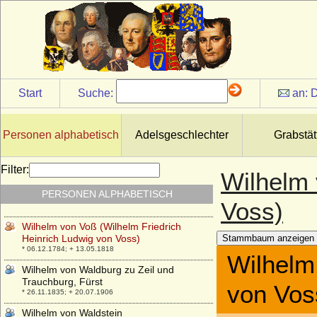
Wilhelm von Schlieben
* ?; + nach 22.03.1564
Wilhelm von Schweden
* 17.06.1884; + 05.06.1965
Wilhelm von Steiermark (Wilhelm von
Kärnten, Wilhelm der Ehrgeizige von
Österreich)
Start
Suche:
an:
D
* 1370; + 15.07.1406
Wilhelm von Veltheim
* 20.12.1802; + 14.12.1868
Personen alphabetisch
Adelsgeschlechter
Grabstät
Wilhelm von Virneburg
* vor 1435; + vor 1469
Filter:
Wilhelm 
Wilhelm von Voss-Buch (Friedrich Wilhelm
PERSONEN ALPHABETISCH
Maximilian von Voß-Buch), Graf
Voss)
* 03.05.1782; + 28.02.1847
Wilhelm von Voß (Wilhelm Friedrich
Heinrich Ludwig von Voss)
Stammbaum anzeigen
* 06.12.1784; + 13.05.1818
Wilhelm
Wilhelm von Waldburg zu Zeil und
Trauchburg, Fürst
von Vos
* 26.11.1835; + 20.07.1906
Wilhelm von Waldstein