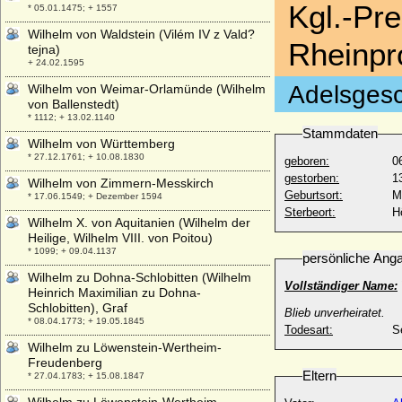
Kgl.-Pr
* 05.01.1475; + 1557
Wilhelm von Waldstein (Vilém IV z Vald?
Rheinpr
tejna)
+ 24.02.1595
Adelsgesc
Wilhelm von Weimar-Orlamünde (Wilhelm
von Ballenstedt)
* 1112; + 13.02.1140
Stammdaten
Wilhelm von Württemberg
* 27.12.1761; + 10.08.1830
geboren:
0
gestorben:
1
Wilhelm von Zimmern-Messkirch
Geburtsort:
M
* 17.06.1549; + Dezember 1594
Sterbeort:
H
Wilhelm X. von Aquitanien (Wilhelm der
Heilige, Wilhelm VIII. von Poitou)
* 1099; + 09.04.1137
persönliche Ang
Wilhelm zu Dohna-Schlobitten (Wilhelm
Vollständiger Name:
Heinrich Maximilian zu Dohna-
Schlobitten), Graf
Blieb unverheiratet.
* 08.04.1773; + 19.05.1845
Todesart:
S
Wilhelm zu Löwenstein-Wertheim-
Freudenberg
Eltern
* 27.04.1783; + 15.08.1847