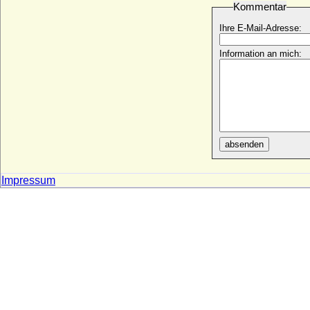
Kommentar
Johanna Kora von der Schulenburg,
Gräfin
Ihre E-Mail-Adresse:
* 17.01.1804; + 03.10.1844
Wilhelmine Amalie von Braunschweig-
Information an mich:
Calenberg (Amalie Wilhelmine von
Braunschweig-Lüneburg)
* 21.04.1673; + 10.04.1742
Wilhelmine Amalie von Reden a.d.H.
Hastenbeck
+ 18.01.1806
absenden
Wilhelmine Anna Christine von
Münchhausen
* 08.04.1769; + 21.03.1832
Impressum
Wilhelmine Augusta von Schleswig-
Holstein-Sonderburg-Norburg
* 17.11.1704; + 16.03.1749
Wilhelmine Auguste Adrienne Ernestine
von Geusau, Freiin
* 04.05.1825; + 06.06.1852
Wilhelmine Biron von Kurland
* 08.02.1781; + 29.11.1839
Wilhelmine Charlotte Henriette von