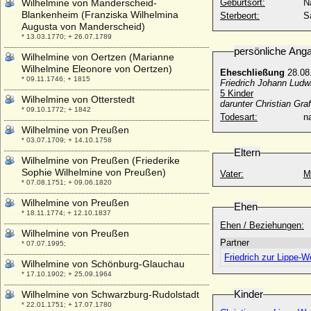
Wilhelmine von Manderscheid-
Geburtsort:
N
Blankenheim (Franziska Wilhelmina
Sterbeort:
S
Augusta von Manderscheid)
* 13.03.1770; + 26.07.1789
persönliche Ang
Wilhelmine von Oertzen (Marianne
Wilhelmine Eleonore von Oertzen)
Eheschließung
28.08.
* 09.11.1746; + 1815
Friedrich Johann Ludw
5 Kinder
Wilhelmine von Otterstedt
darunter Christian Gra
* 09.10.1772; + 1842
Todesart:
na
Wilhelmine von Preußen
* 03.07.1709; + 14.10.1758
Eltern
Wilhelmine von Preußen (Friederike
Sophie Wilhelmine von Preußen)
Vater:
M
* 07.08.1751; + 09.06.1820
Wilhelmine von Preußen
Ehen
* 18.11.1774; + 12.10.1837
Ehen / Beziehungen:
Wilhelmine von Preußen
Partner
* 07.07.1995;
Friedrich zur Lippe-W
Wilhelmine von Schönburg-Glauchau
* 17.10.1902; + 25.09.1964
Kinder
Wilhelmine von Schwarzburg-Rudolstadt
* 22.01.1751; + 17.07.1780