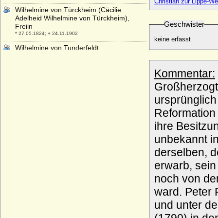
Christian zur Lippe-We
Wilhelmine von Türckheim (Cäcilie
Adelheid Wilhelmine von Türckheim),
Geschwister
Freiin
* 27.05.1824; + 24.11.1902
keine erfasst
Wilhelmine von Tunderfeldt
* 18.01.1777; + 06.02.1822
Wilhelmine von und zu Westerholt und
Kommentar:
Gysenberg, Reichsfreiin
Großherzogt
* 14.07.1757; + 06.06.1820
ursprünglich
Wilhelmine von und zu Westerholt-
Gysenberg, Reichsgräfin
Reformation 
* 05.01.1813; + 13.12.1893
ihre Besitzu
Wilhelmine von Wackerhagen (Katharina
Friederike Wilhelmine von Wackerhagen)
unbekannt in
* 08.03.1745; + 22.03.1770
derselben, d
Wilhelmine von Waldstein-Wartenberg
erwarb, sein
* 09.08.1775; + 02.02.1849
noch von de
Wilhelmine von Wolffradt
* ?; + 11.10.1818
ward. Peter 
Wilhelmine zu Oettingen-Oettingen und
und unter de
Oettingen-Wallerstein
* 30.12.1833; + 18.12.1910