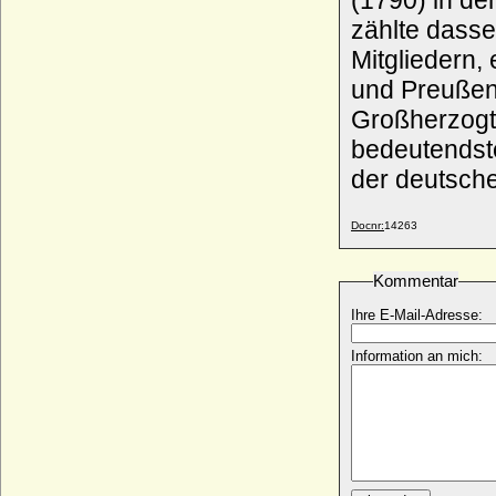
(1790) in d
zählte dasse
Wilhelmine zu Solms-Sonnenwalde-
Pouch, Gräfin
Mitgliedern,
* 17.11.1785; + 28.05.1862
und Preußen
Willa von Burgund (Willa von
Großherzogt
Niederburgund)
+ vor 14.06.929
bedeutendst
Willa von Tuszien
der deutsche
+ nach 966
Willem-Alexander der Niederlande, König
Docnr:
14263
* 27.04.1967;
Willem Bentinck (Wilhelm Bentinck),
Reichsgraf
Kommentar
* 06.11.1704; + 13.10.1774
Ihre E-Mail-Adresse:
Willem Gustaaf Frederik van Reede, 9th
Earl of Athlone
Information an mich:
* 21.07.1780; + 21.05.1844
Willem Hendrik van Nassau-Zuylestein,
1st Earl of Rochford
* 07.10.1649; + 12.07.1708
William Alexander Kemp
* 10.07.1921; + 12.12.1991