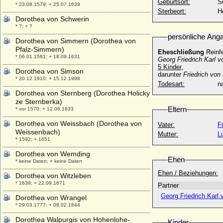
Geburtsort:
S
* 23.08.1579; + 25.07.1639
Sterbeort:
H
Dorothea von Schwerin
* ?; + ?
persönliche Ang
Dorothea von Simmern (Dorothea von
Pfalz-Simmern)
Eheschließung
Reinfe
* 06.01.1581; + 18.09.1631
Georg Friedrich Karl 
5 Kinder
,
Dorothea von Simson
darunter
Friedrich von
* 20.12.1910; + 15.12.1998
Todesart:
na
Dorothea von Sternberg (Dorothea Holicky
ze Sternberka)
Eltern
* vor 1570; + 12.06.1633
Dorothea von Weissbach (Dorothea von
Vater:
F
Weissenbach)
Mutter:
L
* 1592; + 1651
Dorothea von Wemding
Ehen
* keine Daten; + keine Daten
Ehen / Beziehungen:
Dorothea von Witzleben
* 1639; + 22.09.1671
Partner
Georg Friedrich Karl
Dorothea von Wrangel
* 29.03.1777; + 08.02.1844
Dorothea Walpurgis von Hohenlohe-
Kinder