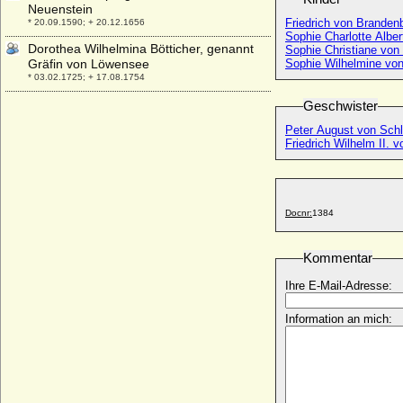
Neuenstein
Friedrich von Branden
* 20.09.1590; + 20.12.1656
Sophie Charlotte Albe
Dorothea Wilhelmina Bötticher, genannt
Sophie Christiane von
Gräfin von Löwensee
Sophie Wilhelmine vo
* 03.02.1725; + 17.08.1754
Dorothea Wilhelmina von Sachsen-Zeitz
Geschwister
* 20.03.1691; + 17.03.1743
Peter August von Sch
Dorothea Wilhelmine Albertine zu
Friedrich Wilhelm II.
Isenburg-Büdingen in Birstein
* 23.09.1723; + 15.08.1777
Dorothea Wilhelmine von Schmerzing,
Freiin
Docnr:
1384
+ 31.03.1786
Dorothea Wilhelmine von Weitersheim,
Kommentar
Freiin
* 1699; + 20.06.1763
Ihre E-Mail-Adresse:
Dorothea zu Solms-Laubach
Information an mich:
* 26.11.1547; + 18.09.1595
Dorothea zu Solms-Lich
* 25.01.1493; + 08.06.1578
Dorothea zu Waldeck-Wildungen
* 02.02.1617; + nach 1661