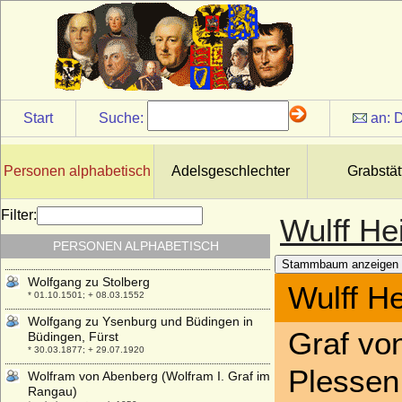
* 26.09.1526; + 11.06.1569
Wolfgang von Hessen
* 06.11.1896; + 12.07.1989
Wolfgang von Hohenlohe-Weikersheim
(Wolfgang II.)
* 14.06.1546; + 28.3.1610
Start
Suche:
an:
D
Wolfgang von Hohenzollern (Franz
Wolfgang von Hohenzollern)
* 1483/1484; + 16.06.1517
Personen alphabetisch
Adelsgeschlechter
Grabstät
Wolfgang Wilhelm von der Pfalz-
Zweibrücken-Neuburg
Filter:
* 04.11.1578; + 20.03.1653
Wulff He
Wolfgang zu Castell-Rüdenhausen, Fürst
PERSONEN ALPHABETISCH
* 21.04.1830; + 13.01.1913
Stammbaum anzeigen
Wolfgang zu Stolberg
Wulff H
* 01.10.1501; + 08.03.1552
Wolfgang zu Ysenburg und Büdingen in
Graf vo
Büdingen, Fürst
* 30.03.1877; + 29.07.1920
Plessen
Wolfram von Abenberg (Wolfram I. Graf im
Rangau)