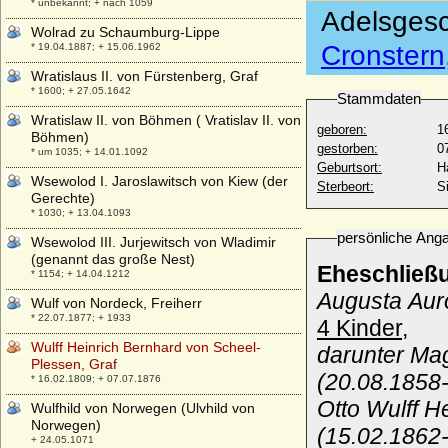
* unbekannt; + nach 1059
Adelsgesc
Wolrad zu Schaumburg-Lippe
Cronstern
* 19.04.1887; + 15.06.1962
Wratislaus II. von Fürstenberg, Graf
* 1600; + 27.05.1642
Stammdaten
Wratislaw II. von Böhmen ( Vratislav II. von
geboren:
1
Böhmen)
gestorben:
0
* um 1035; + 14.01.1092
Geburtsort:
H
Wsewolod I. Jaroslawitsch von Kiew (der
Sterbeort:
S
Gerechte)
* 1030; + 13.04.1093
persönliche Ang
Wsewolod III. Jurjewitsch von Wladimir
(genannt das große Nest)
Eheschließ
* 1154; + 14.04.1212
Augusta Auro
Wulf von Nordeck, Freiherr
* 22.07.1877; + 1933
4 Kinder,
Wulff Heinrich Bernhard von Scheel-
darunter Ma
Plessen, Graf
(20.08.1858-
* 16.02.1809; + 07.07.1876
Otto Wulff 
Wulfhild von Norwegen (Ulvhild von
Norwegen)
(15.02.1862
+ 24.05.1071