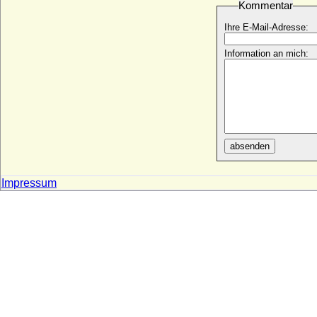
Kommentar
Vicke von Alvensleben
* ?; + 12.10.1509
Ihre E-Mail-Adresse:
Vicke von dem Berge
* ?; + 1569
Information an mich:
Victor Amadeus von Anhalt-Bernburg
(Victor I. Amadeus von Anhalt-Bernburg)
* 06.10.1634; + 14.02.1718
Victor Amadeus von Hessen-Rotenburg
(Viktor Amadeus von Hessen-Rotenburg)
* 02.09.1779; + 12.11.1834
absenden
Victor Cavendish-Bentinck, 9th Duke of
Portland
* 28.06.1897; + 31.07.1990
Impressum
Victor Emmanuel Leclerc (C h a r l e s
Leclerc)
* 17.03.1772; + 02.11.1802
Victor Friedrich von Anhalt-Bernburg
(Victor II. Friedrich von Anhalt-Bernburg)
* 21.09.1700; + 18.05.1765
Victor Friedrich zu Solms-Sonnenwalde,
Graf
* 16.09.1730; + 24.12.1783