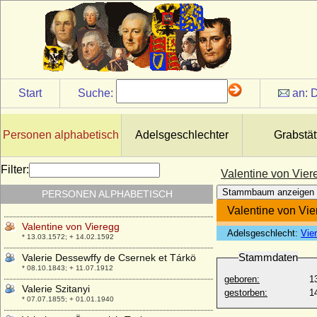
* 07.12.1712; + 20.09.1775
Valentin von Massow
* 19.03.1752; + 20.08.1817
Valentin von Massow, Königl.-Preuß.
Generalleutnant
* 24.03.1793; + 18.01.1854
Start
Suche:
an:
D
Valentin von Plessen
* ?; + 31.05.1613
Valentina Doria
Personen alphabetisch
Adelsgeschlechter
Grabstät
* 1290; + 1359
Valentina Visconti
Filter:
Valentine von Vier
* 1366; + 04.12.1408
Stammbaum anzeigen
PERSONEN ALPHABETISCH
Valentine de Sainte-Aldegonde
* 29.05.1820; + 23.09.1891
Valentine von Vi
Valentine von Vieregg
Adelsgeschlecht:
Vie
* 13.03.1572; + 14.02.1592
Stammdaten
Valerie Dessewffy de Csernek et Tárkö
* 08.10.1843; + 11.07.1912
geboren:
1
Valerie Szitanyi
gestorben:
1
* 07.07.1855; + 01.01.1940