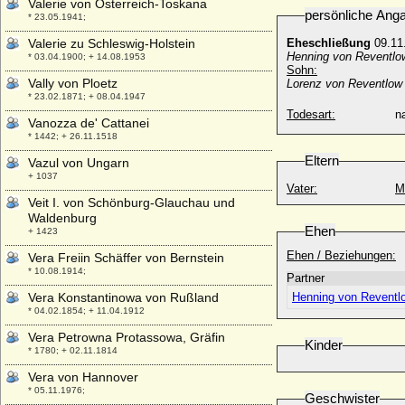
Valerie von Österreich-Toskana
persönliche Ang
* 23.05.1941;
Valerie zu Schleswig-Holstein
Eheschließung
09.11
Henning von Reventlow
* 03.04.1900; + 14.08.1953
Sohn:
Vally von Ploetz
Lorenz von Reventlow 
* 23.02.1871; + 08.04.1947
Todesart:
na
Vanozza de' Cattanei
* 1442; + 26.11.1518
Eltern
Vazul von Ungarn
+ 1037
Vater:
M
Veit I. von Schönburg-Glauchau und
Waldenburg
Ehen
+ 1423
Ehen / Beziehungen:
Vera Freiin Schäffer von Bernstein
* 10.08.1914;
Partner
Vera Konstantinowa von Rußland
Henning von Reventlo
* 04.02.1854; + 11.04.1912
Vera Petrowna Protassowa, Gräfin
Kinder
* 1780; + 02.11.1814
Vera von Hannover
* 05.11.1976;
Geschwister