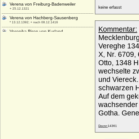
Verena von Freiburg-Badenweiler
keine erfasst
+ 25.12.1321
Verena von Hachberg-Sausenberg
* 13.12.1392; + nach 08.12.1416
Kommentar:
Veronika Biron von Kurland
Mecklenburgi
* 23.01.1970;
Vereghe 1346
Veronika von Buch (Veronika Elisabeth
Anna von Buch)
X, Nr. 6709,
* 16.09.1882; + 18.07.1962
Otto, 1348 Herrn 
Veronika von der Oelsnitz
* 1523; + 1570/1572
wechselte z
Veronika von Hohenzollern
und Viereck. 
* 1375; + unbekannt
schwarzen Ha
Veronika von Ortenburg
Auf dem gek
* unbekannt; + 23.03.1573
wachsender go
Veronika von Tiedemann-Brandis
(Veronika von Tiedemann gen. von
Gotha. Gene
Brandis)
* 17.06.1857; + 26.02.1941
Docnr:
14361
Vicco von Moltzan (Vicke von Moltzan)
* 1583; + nach 13.05.1629