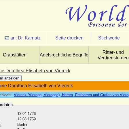
an:
Dr. Karnatz
Seite drucken
Stichworte
Ritter- und
Grabstätten
Adelsrechtliche Begriffe
Verdienstorden
ne Dorothea Elisabeth von Viereck
m anzeigen
ine Dorothea Elisabeth von Viereck
chlecht:
Viereck (Vieregg, Vieregge), Herren, Freiherren und Grafen von Vier
mdaten
12.04.1726
:
12.08.1759
:
Berlin