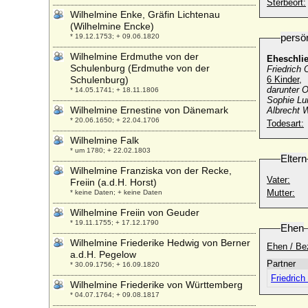
Sterbeort:
Wilhelmine Enke, Gräfin Lichtenau
(Wilhelmine Encke)
persö
* 19.12.1753; + 09.06.1820
Wilhelmine Erdmuthe von der
Eheschli
Schulenburg (Erdmuthe von der
Friedrich 
Schulenburg)
6 Kinder,
darunter O
* 14.05.1741; + 18.11.1806
Sophie Lui
Wilhelmine Ernestine von Dänemark
Albrecht W
* 20.06.1650; + 22.04.1706
Todesart:
Wilhelmine Falk
* um 1780; + 22.02.1803
Eltern
Wilhelmine Franziska von der Recke,
Vater:
Freiin (a.d.H. Horst)
Mutter:
* keine Daten; + keine Daten
Wilhelmine Freiin von Geuder
* 19.11.1755; + 17.12.1790
Ehen
Wilhelmine Friederike Hedwig von Berner
Ehen / Be
a.d.H. Pegelow
Partner
* 30.09.1756; + 16.09.1820
Friedrich
Wilhelmine Friederike von Württemberg
* 04.07.1764; + 09.08.1817