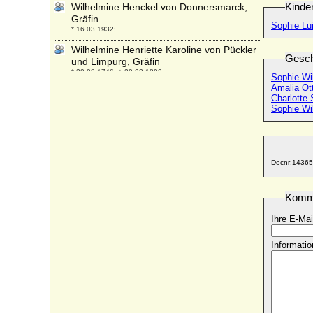
Kinde
Wilhelmine Henckel von Donnersmarck,
Gräfin
Sophie Lui
* 16.03.1932;
Wilhelmine Henriette Karoline von Pückler
Gesch
und Limpurg, Gräfin
* 30.08.1746; + 20.03.1800
Sophie Wi
Amalia Ott
Wilhelmine Juliane Reventlow, Gräfin
Charlotte 
* 30.07.1788; + 08.10.1868
Sophie Wi
Wilhelmine Katharine von Tarrach
* 06.03.1757; + 03.11.1833
Wilhelmine Kinsky von Wchinitz und Tettau
Docnr:
14365
* 19.07.1838; + 05.03.1886
Wilhelmine Kinsky von Wchinitz und
Tettau, Gräfin
Komm
* 05.04.1857; + 01.10.1909
Ihre E-Mai
Wilhelmine Louise Henriette Friederike
Caroline Leopoldine von Glafey
Informatio
* 24.12.1776; + 07.05.1829
Wilhelmine Luise Albertine Karoline von
Levetzow (Luise von Levetzow)
* 23.10.1794; + 13.01.1862
Wilhelmine Luise Gisberta von