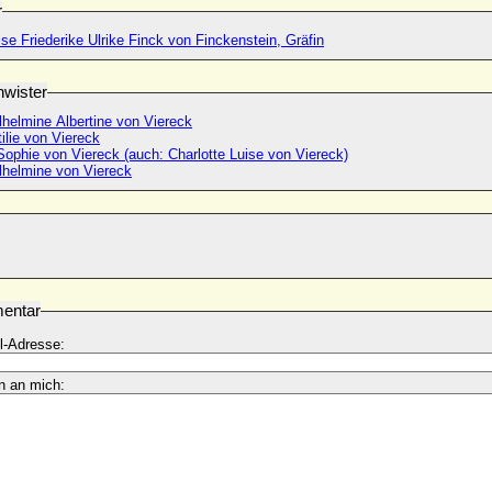
r
se Friederike Ulrike Finck von Finckenstein, Gräfin
wister
lhelmine Albertine von Viereck
ilie von Viereck
Sophie von Viereck (auch: Charlotte Luise von Viereck)
lhelmine von Viereck
entar
l-Adresse:
n an mich: