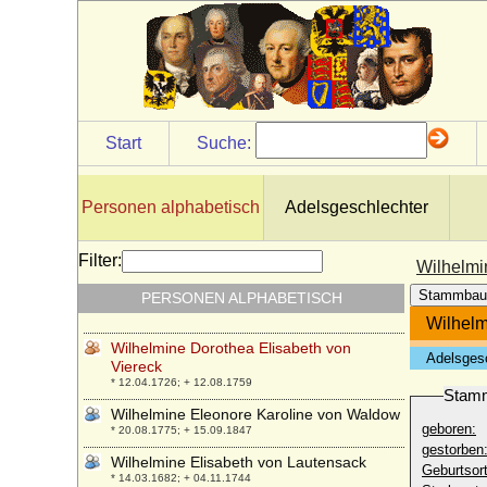
Bismarck
* 02.10.1776; + 27.07.1830
Wilhelmine Charlotte Nüssler
* 10.05.1683; + 30.05.1740
Wilhelmine Charlotte von Prittwitz und
Gaffron
* 14.10.1792; + 24.06.1878
Start
Suche:
Wilhelmine Christiane Sophie von Trotha
(a.d.H. Hecklingen)
* 04.05.1778; + 26.01.1837
Personen alphabetisch
Adelsgeschlechter
Wilhelmine Christiane zu Solms-
Sonnenwalde, Gräfin
Filter:
Wilhelmi
* 02.10.1692; + 09.05.1772
Stammbau
PERSONEN ALPHABETISCH
Wilhelmine Christine von Both
* 1744; + 14.11.1801
Wilhelm
Wilhelmine Dorothea Elisabeth von
Adelsges
Viereck
* 12.04.1726; + 12.08.1759
Stam
Wilhelmine Eleonore Karoline von Waldow
geboren:
* 20.08.1775; + 15.09.1847
gestorben
Wilhelmine Elisabeth von Lautensack
Geburtsort
* 14.03.1682; + 04.11.1744