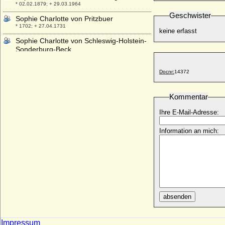
* 02.02.1879; + 29.03.1964
Geschwister
Sophie Charlotte von Pritzbuer
* 1702; + 27.04.1731
keine erfasst
Sophie Charlotte von Schleswig-Holstein-
Sonderburg-Beck
* 31.12.1722; + 07.08.1763
Sophie Charlotte von Veltheim (a.d.H.
Docnr:
14372
Harbke)
* 26.01.1735; + 13.11.1793
Kommentar
Sophie Charlotte von Wedel-Jarlsberg
* 28.09.1708; + 06.12.1765
Ihre E-Mail-Adresse:
Sophie Charlotte von Württemberg
Information an mich:
* 22.02.1671; + 11.09.1717
Sophie Charlotte von Wylich und Lottum,
Gräfin
* 1694; + 21.11.1771
Sophie Charlotte Wilhelmine von und zu
Hoensbroech, Gräfin
* 10.01.1731; + 01.01.1798
absenden
Sophie Charlotte zu Dohna-Schlobitten
* 17.01.1740; + 16.11.1798
Impressum