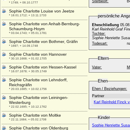
Sterbeort:
Be
* 1749; + 06.10.1777
Sophie Charlotte Louise von Jeetze
persönliche Ang
* 18.01.1712; + 13.11.1733
Sophie Charlotte von Anhalt-Bernburg-
Eheschließung
05.08.
Schaumburg-Hoym
Karl Reinhold Graf Fin
* 03.04.1743; + 05.01.1781
Tochter:
Sophie Henriette Susa
Sophie Charlotte von Bothmer, Gräfin
Todesart:
na
* 1697; + 14.09.1748
Sophie Charlotte von Hannover
Eltern
* 30.10.1668; + 01.02.1705
Sophie Charlotte von Hessen-Kassel
Vater:
M
* 16.07.1678; + 30.05.1749
Sophie Charlotte von Lehndorff,
Ehen
Reichsgräfin
Ehen / Beziehungen:
* 20.03.1685; + 10.02.1756
Partner
Sophie Charlotte von Leiningen-
Karl Reinhold Finck 
Westerburg
* 22.02.1695; + 10.12.1762
Sophie Charlotte von Moltke
Kinder
* 22.11.1684; + 05.02.1708
Sophie Henriette Susa
Sophie Charlotte von Oldenburg