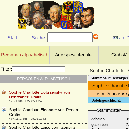
* 12.12.1757; + 12.04.1799
Sophie Caroline von Brand (verehel.
Sophie Caroline von Camas), Gräfin
* 1686; + 02.07.1766
Sophie Caroline von Brandenburg-
Kulmbach
* 31.03.1707; + 07.06.1764
Start
Suche:
an:
D
Sophie Caroline von Crausen (Sophie
Karoline von Krausen), Freiin
* 17.11.1722; + 20.04.1793
Personen alphabetisch
Adelsgeschlechter
Grabstät
Sophie Charlotte Albertine von
Brandenburg-Bayreuth
Filter:
Sophie Charlotte D
* 27.07.1713; + 02.03.1747
Stammbaum anzeigen
PERSONEN ALPHABETISCH
Sophie Charlotte de la Chevallerie
* 1681; + 13.01.1749
Sophie Charlotte 
Sophie Charlotte Dobrzensky von
Freiin Dobrzensk
Dobrzenitz, Freiin
Adelsgeschlecht:
* um 1700; + 27.05.1757
Sophie Charlotte Eleonore von Redern,
Stammdaten
Gräfin
geboren:
u
* 04.11.1765; + 08.01.1842
gestorben:
2
Sophie Charlotte Luise von Itzenplitz