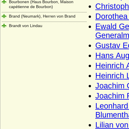
Bourbonen (Haus Bourbon, Maison
Christoph
capétienne de Bourbon)
Dorothea
Brand (Neumark), Herren von Brand
Ewald Ge
Brandt von Lindau
Generalm
Brauchitsch (Familie von Brauchitsch)
Gustav E
Braunschweig (Herren von Braunschweig)
Hans Aug
Brause (Adelsfamilie von Brause)
Brederode (Herren und Grafen von
Heinrich 
Brederode)
Heinrich 
Bredow (Adelsfamilie von Bredow)
Joachim C
Briesen (Die Herren von Briesen-
Neumark/Pommern)
Joachim F
Briest (Adelsfamilie von Briest)
Leonhard 
Brockdorff
Blumentha
Bröcker (Broecker), Herren von Bröcker)
Lilian vo