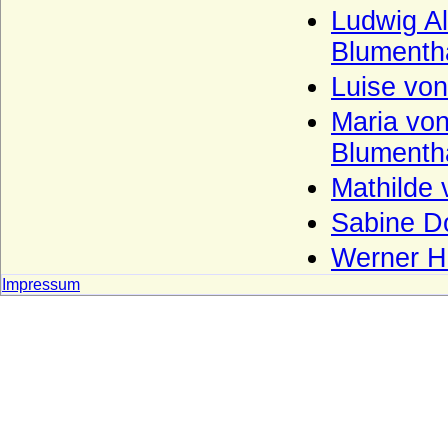
Broel-Plater, Herren und Grafen von dem
Ludwig Al
Broel genannt Plater
Blumenth
Brunonen
Luise von
Buddenbrock (Herren und Freiherren von
Buddenbrock)
Maria von
Bülow (Herren, Freiherren, Grafen und
Blumentha
Fürsten von Bülow)
Mathilde 
Bünau (Herren und Reichsgrafen von
Bünau)
Sabine D
Burchardinger, französische
Werner He
(Bourchardides)
Impressum
Burchardinger, rätische (Hunfridinger)
Burgsdorff (Herren von Burgsdorff)
Burgundische Welfen (Rudolfinger, Ältere
Welfen)
Burkersroda (Herren v. Burkersroda),
Reichsfrhn. u. Reichsgrfn v. Zech, Grfn v.
Zech-Burkersroda