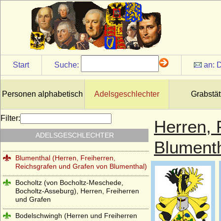
Bibra (Herren und Reichsfreiherren von
Bibra)
Bibran und Modlau (Reichsfreiherren von
Bibran und Modlau)
Billunger
Start
Suche:
an:
D
Bismarck
Blanckenburg (Herren von Blanckenburg,
Freiherren von Blanckenburg)
Personen alphabetisch
Adelsgeschlechter
Grabstät
Blankensee (Blanckensee), Herren und
Grafen von Blankensee
Filter:
Herren, 
Blücher (Herren, Grafen und Fürsten von
ADELSGESCHLECHTER
Blücher)
Blument
Blumenthal (Herren, Freiherren,
Reichsgrafen und Grafen von Blumenthal)
Bocholtz (von Bocholtz-Meschede,
Bocholtz-Asseburg), Herren, Freiherren
und Grafen
Bodelschwingh (Herren und Freiherren