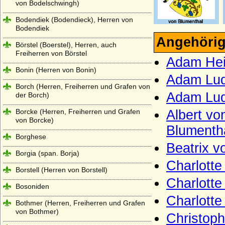
von Bodelschwingh)
Bodendiek (Bodendieck), Herren von
Bodendiek
Angehörig
Börstel (Boerstel), Herren, auch
Freiherren von Börstel
Adam Hei
Bonin (Herren von Bonin)
Adam Lud
Borch (Herren, Freiherren und Grafen von
Adam Lud
der Borch)
Borcke (Herren, Freiherren und Grafen
Albert vo
von Borcke)
Blumentha
Borghese
Beatrix v
Borgia (span. Borja)
Charlotte
Borstell (Herren von Borstell)
Charlotte
Bosoniden
Charlotte
Bothmer (Herren, Freiherren und Grafen
von Bothmer)
Christoph