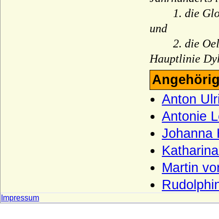
Gilsa (Herren und Freiherren von und zu
Gilsa)
1. die Glogau
und
Glaubitz (Herren und Freiherren von
Glaubitz)
2. die Oelsis
Görne (Herren von Görne)
Hauptlinie Dy
Goldbeck (Goldbeck und Reinhardt),
Herren von Goldbeck
Angehörig
Goltz (Herren, Freiherren und Grafen von
Anton Ulr
der Goltz)
Antonie L
Graevenitz (Grävenitz, von)
Johanna 
Grafen von Abenberg
Katharin
Grafen von Abensberg (Abensberger)
Martin vo
Grafen von Althann
Grafen von Armagnac (Haus Lomagne)
Rudolphin
Grafen von Bentheim
Impressum
Grafen von Berg