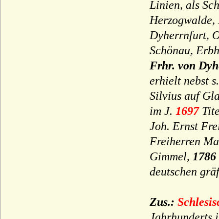
Fürstenberg (Reichsfreiherren von
Linien, als Sc
Fürstenberg, preuss. Grafen)
Herzogwalde,
Fürstenstein (die Le Camus von
Dyherrnfurt, 
Fürstenstein)
Schönau, Erbh.
Fürstenstein (die von Diede zum
Fürstenstein)
Frhr. von Dy
Fugger
erhielt nebst s
Galen (Herren, Reichsfreiherren,
Silvius auf Gl
Reichsgrafen, preussische Grafen von
Galen)
im J.
1697
Tit
Joh. Ernst Fre
Gallenberg (Herren und Reichsgrafen von
Gallenberg)
Freiherren Ma
Garmissen (Herren von Garmissen)
Gimmel,
1786 
Gartow (Herren von Gartow)
deutschen gräf
Gersdorff (Herren, Freiherren, Grafen und
Reichsgrafen von Gersdorff)
Zus.:
Schlesis
Geßler (Herren und Grafen von Geßler)
Jahrhunderts 