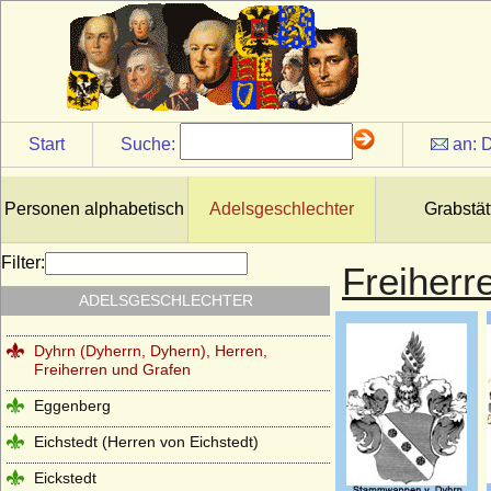
Freiherren von Dieskau)
Dietrichstein
Dönhoff (Reichsgrafen und Reichsfürsten
von Dönhoff)
Dörnberg (Freiherren von Dörnberg)
Start
Suche:
an:
D
Dohna
Dolgorukij (Dolgoruky, Dolgoroukov)
Personen alphabetisch
Adelsgeschlechter
Grabstät
Drössel (Herren von der Drössel)
Filter:
Freiherr
Dürckheim (Herren von) sowie Freiherren
und Grafen Eckbrecht von Dürckheim(-
ADELSGESCHLECHTER
Montmartin)
Dyhrn (Dyherrn, Dyhern), Herren,
Freiherren und Grafen
Eggenberg
Eichstedt (Herren von Eichstedt)
Eickstedt