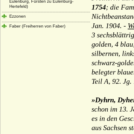
Eulenburg, Fürsten zu Eulenburg-
1754
; die Fam
Hertefeld)
Nichtbeanstan
Ezzonen
Jan. 1904. -
W
Faber (Freiherren von Faber)
3 sechsblättri
Familie der Archambault (Ältestes Haus
Bourbon)
golden, 4 blau
Festetics (Festetics von Tolna)
silbernen, lin
Finck von Finckenstein (Reichsgrafen und
schwarz-golde
Grafen)
belegter blau
Flanss (Flanß)
Teil A, 92. Jg.
Flemming (Freiherren und Grafen von
Flemming)
»Dyhrn, Dyhe
Flotow
schon im 13. 
Folkunger
es in den Ges
Frankenberg (Herren, Freiherren und
Grafen von Frankenberg)
aus Sachsen st