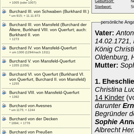
Geburtsort:
N
+ 1005 (oder 1007)
Sterbeort:
S
Burchard III. von Schwaben (Burkhard III.)
* um 915; + 11.11.973
persönliche Ang
Burchard III. von Mansfeld (Burchard der
Ältere, Burkhard VIII. von Querfurt; auch:
Vater:
Anton
Burkhard II. von
14.02.1721,
+ 1273
König Christ
Burchard IV. von Mansfeld-Querfurt
+ um 1300 (1294/nach 1311)
Oldenburg, 
Burchard V. von Mansfeld-Querfurt
Mutter:
Soph
+ 1355 (1358)
Burchard VI. von Querfurt (Burkhard VI.
von Querfurt, Burchard II. von Mansfeld)
1. Eheschli
+ 1255
Christina Lu
Burchard VIII. von Mansfeld-Querfurt
14 Kinder
(v
+ 1392
darunter
Er
Burchard von Avesnes
* um 1175; + 1244
Begründer d
Burchard von der Decken
Sophie Ann
* 1694; + 1776
Albrecht Her
Burchard von Preußen