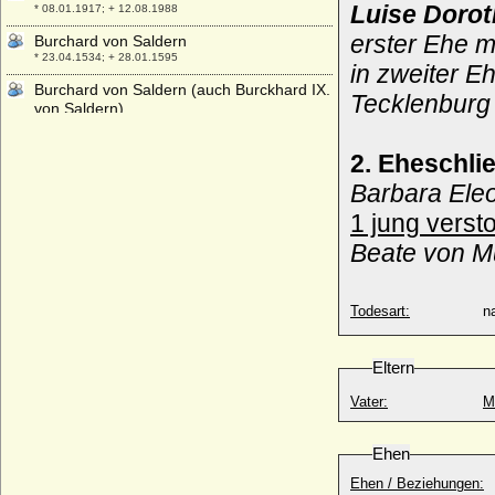
Luise Dorot
* 08.01.1917; + 12.08.1988
erster Ehe 
Burchard von Saldern
* 23.04.1534; + 28.01.1595
in zweiter E
Burchard von Saldern (auch Burckhard IX.
Tecklenburg
von Saldern)
* 08.08.1568; + 15.12.1635
Burchard von Saldern .
2. Eheschl
* 06.01.1608; + 06.02.1662
Barbara Ele
Burchard von Veltheim
1 jung verst
* 22.09.1579; + 23.03.1625
Beate von Mü
Burchard XVIII. von Salder(n)
* 1483; + 28.09.1550
Burkhard I. von Zollern (Burchard I. von
Todesart:
na
Zollern, Burchardus de Zolorin)
* unbekannt; + 1061
Eltern
Burkhard II. (Burchard II.) von Zollern-
Hohenberg
Vater:
M
* um 1096; + um 1154
Busso Adam von Stammer
Ehen
* 06.09.1717; + 29.10.1786
Ehen / Beziehungen:
Busso I. von der Schulenburg, Ritter