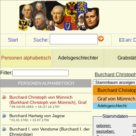
Braunschweig)
* 960; + 1016
Bruno von Egisheim-Dagsburg (Papst Leo
IX.)
* 21.06.1002; + 19.04.1054
Bruno von Hertzberg (Bruno Carl Adolf
Richard von Hertzberg)
Start
Suche:
an:
D
* 23.07.1851; + 05.09.1906
Bruno von Kärnten (Papst Gregor V.)
* um 970; + 18.02.999
Personen alphabetisch
Adelsgeschlechter
Grabstät
Bruno von Würzburg (Bruno von Kärnten)
* um 1005; + 27.05.1045
Filter:
Burchard Christoph
Bruno zu Ysenburg und Büdingen in
Stammbaum anzeigen
PERSONEN ALPHABETISCH
Büdingen, Fürst
* 14.06.1837; + 26.01.1906
Burchard Christo
Burchard Christoph von Münnich
Graf von Münnich,
(Burkhard Christoph von Münnich), Graf
Adelsgeschlecht:
* 09./19.05.1683; + 16./27.10.1767
Burchard Hartwig von Jagow
Stammdaten
* 01.01.1700; + 23.07.1759
geboren:
0
Burchard I. von Vendome (Burchard I. der
gestorben:
1
Ehrwürdige)