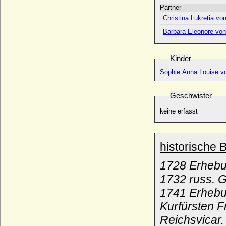
* um 1394/1396; + 1475
Partner
Busso II. (der Lange) von der
Christina Lukretia vo
Schulenburg, Ritter
Barbara Eleonore vo
* um 1441; + nach 13.08.1508
Busso VI. von der Schulenburg
* um 1524; + 1604/1605
Kinder
Busso von Bismarck (Busso Klaus Jobst
Sophie Anna Louise vo
Valentin Ludolf von Bismarck)
* 01.05.1824; + 10.10.1887
Geschwister
Busso von Bismarck (Busso Otto Eduard
Friedrich von Bismarck)
keine erfasst
* 10.07.1876; + 29.11.1943
Busso von der Asseburg (Busso V. von der
Asseburg)
historische 
* 05.03.1586; + 20.11.1646
1728 Erhebun
Buvinus (Bouvin) von Metz
+ 862
1732 russ. G
1741 Erhebu
Kurfürsten F
Reichsvicar.