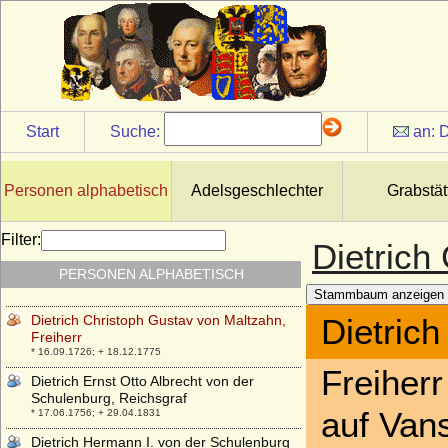
Dietrich Adolf Hermann von Wylich zu
Winnenthal (Adolf Hermann von Wylich zu
Winnenthal), Freiherr
* ?; + 1681
Dietrich Adolf von und zu Weichs zu
Rösberg, Reichsfreiherr
* 1655; + 1725
Start
Suche:
an:
D
Dietrich Busso von Bocholtz-Asseburg,
Graf
* 25.05.1812; + 20.05.1892
Personen alphabetisch
Adelsgeschlechter
Grabstät
Dietrich Carl von Wylich, Freiherr
* 1615; + 1677
Filter:
Dietrich
Dietrich Cesarion von Keyserlingk,
PERSONEN ALPHABETISCH
Freiherr
* 05.07.1698; + 13.08.1745
Stammbaum anzeigen
Dietrich Christoph Gustav von Maltzahn,
Dietrich
Freiherr
* 16.09.1726; + 18.12.1775
Freiherr
Dietrich Ernst Otto Albrecht von der
Schulenburg, Reichsgraf
auf Van
* 17.06.1756; + 29.04.1831
Dietrich Hermann I. von der Schulenburg