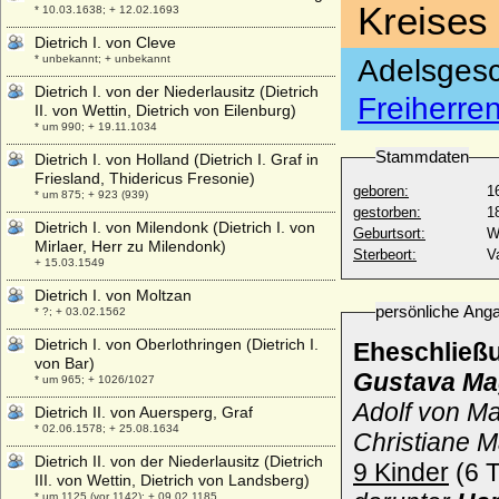
Kreises
* 10.03.1638; + 12.02.1693
Dietrich I. von Cleve
* unbekannt; + unbekannt
Adelsgesc
Dietrich I. von der Niederlausitz (Dietrich
Freiherre
II. von Wettin, Dietrich von Eilenburg)
* um 990; + 19.11.1034
Stammdaten
Dietrich I. von Holland (Dietrich I. Graf in
Friesland, Thidericus Fresonie)
geboren:
1
* um 875; + 923 (939)
gestorben:
1
Dietrich I. von Milendonk (Dietrich I. von
Geburtsort:
W
Mirlaer, Herr zu Milendonk)
Sterbeort:
V
+ 15.03.1549
Dietrich I. von Moltzan
persönliche Ang
* ?; + 03.02.1562
Dietrich I. von Oberlothringen (Dietrich I.
Eheschließ
von Bar)
Gustava Ma
* um 965; + 1026/1027
Adolf von M
Dietrich II. von Auersperg, Graf
* 02.06.1578; + 25.08.1634
Christiane 
Dietrich II. von der Niederlausitz (Dietrich
9 Kinder
(6 T
III. von Wettin, Dietrich von Landsberg)
* um 1125 (vor 1142); + 09.02.1185