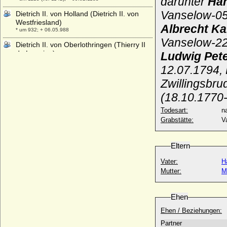
darunter
Han
Vanselow-05.
Dietrich II. von Holland (Dietrich II. von
Westfriesland)
Albrecht Ka
* um 932; + 06.05.988
Vanselow-22
Dietrich II. von Oberlothringen (Thierry II
de Lorraine)
Ludwig Pete
* zwischen 1040-1050; + 23.01.1115
12.07.1794, 
Dietrich III. von Cleve (Dietrich I. von
Zwillingsbru
Kleve)
* um 1070; + 1119
(18.10.1770
Dietrich III. von Holland, genannt der
Todesart:
na
Jerusalemer
Grabstätte:
V
* zw. 980-985; + 27.05.1039
Dietrich III. von der Lausitz und von
Eltern
Meißen, gen. der Bedrängte
* 1162; + 17.02.1221
Vater:
H
Dietrich III. von Manderscheid in
Mutter:
M
Blankenheim, Schleiden und Junkerath
* um 1420; + 20.02.1498
Ehen
Dietrich III. von Moltzan
* 1530/1531; + 29.11.1599
Ehen / Beziehungen:
Dietrich IV. von Cleve (Dietrich II.)
Partner