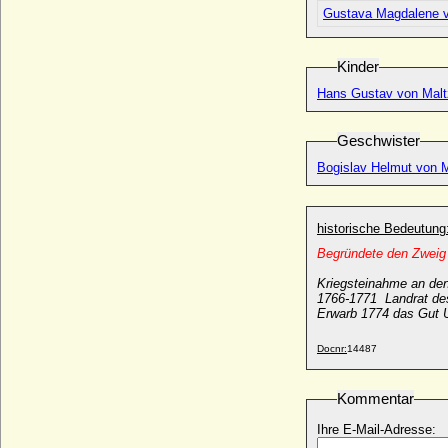
* 1129; + 27.04.1172
Gustava Magdalene 
Dietrich IV. von Holland
+ 13.01.1049
Kinder
Dietrich IV. von Manderscheid-Schleiden
* 14.08.1481; + 02.07.1551
Hans Gustav von Maltz
Dietrich IV. von Moltzan
* 1570/1572; + nach 15.03.1625
Geschwister
Dietrich IV. von Runkel (Dietrich IV. von
Bogislav Helmut von M
Wied-Runkel)
* vor 1402; + um 1462 (nach 22.02.1462)
Dietrich IX. von Cleve (Dietrich VII.)
historische Bedeutung
* 1291; + 07.07.1347
Begründete den Zwei
Dietrich Joachim von Plessen
Kriegsteinahme an de
* 11.02.1670; + 22.09.1733
1766-1771 Landrat de
Dietrich Konrad Adolf von Westerholt zu
Erwarb 1774 das Gut U
Lembeck, Reichsgraf
* 1658; + 30.01.1702
Docnr:
14487
Dietrich Luf I. von Cleve
* vor 1242; + 25.05.1277
Kommentar
Dietrich Luf II. von Cleve
Ihre E-Mail-Adresse:
* vor 1282; + 23.03.1308