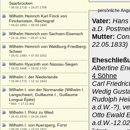
Saarbrücken
* 06.03.1718; + 24.07.1768
persönliche Ang
Wilhelm Heinrich Karl Finck von
Vater:
Hans 
Finckenstein, Reichsgraf
* 04.02.1850; + 06.09.1899
a.D. Postmei
Wilhelm Heinrich von Sachsen-Eisenach
Mutter:
Cons
* 10.11.1691; + 26.07.1741
22.05.1833)
Wilhelm Heinrich von Waldburg-Friedberg-
Scheer
* 26.01.1580; + 07.05.1652
Eheschließ
Wilhelm Hyacinth von Nassau-Siegen
Albertine En
* 18.02.1666; + 18.02.1743
4 Söhne
Wilhelm I. der Niederlande
* 24.08.1772; + 12.12.1843
Carl Friedric
Wilhelm I. von der Normandie (Wilhelm I.
Wedig Gustav
Langschwert, Guillaume I., Guillaume
Rudolph Hein
Longue Épée)
* 893; + 17.12.942
a.d.W.-?), v
Wilhelm I. Prinz zu Wied
Otto Ewald E
* 26.03.1876; + 18.04.1945
a.d.W.-12.02
Wilhelm I. von Auersperg, Fürst
* 09.08.1749; + 16.03.1822