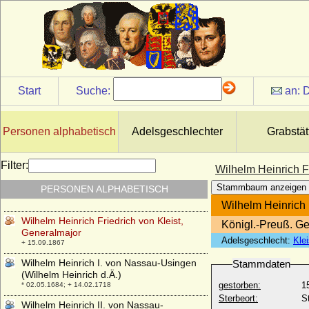
von Zieten)
* ?; + 1674
Wilhelm Fürst zu Wied
* 22.08.1845; + 22.10.1907
Wilhelm Georg Werner von Hacke, Graf
* 23.01.1785; + 13.01.1841
Start
Suche:
an:
D
Wilhelm Gustav Friedrich von Bentinck,
Graf
* 21.07.1762; + 22.10.1835
Personen alphabetisch
Adelsgeschlechter
Grabstät
Wilhelm Gustav von Anhalt-Dessau,
Erbprinz
* 20.06.1699; + 16.12.1737
Filter:
Wilhelm Heinrich F
Wilhelm Heinrich Friedrich von
Stammbaum anzeigen
PERSONEN ALPHABETISCH
Brandenburg
* 21.05.1648; + 24.10.1649
Wilhelm Heinrich 
Wilhelm Heinrich Friedrich von Kleist,
Königl.-Preuß. Ge
Generalmajor
Adelsgeschlecht:
Klei
+ 15.09.1867
Wilhelm Heinrich I. von Nassau-Usingen
Stammdaten
(Wilhelm Heinrich d.Ä.)
gestorben:
1
* 02.05.1684; + 14.02.1718
Sterbeort:
S
Wilhelm Heinrich II. von Nassau-