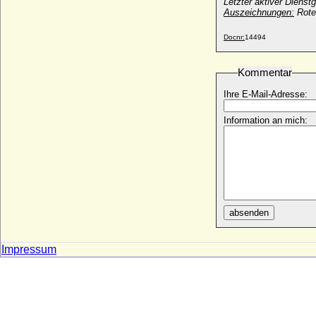
Letzter aktiver Diens
* vor 1136; + nach 1176
Auszeichnungen:
Roter
Wilhelm I. von Luxemburg, Graf
* 1070; + 1129
Docnr:
14494
Wilhelm I. von Maltzan, Freiherr
* 06.081600; + 18.09.1667
Kommentar
Wilhelm I. von Mansfeld-Vorderort-
Ihre E-Mail-Adresse:
Arnstein
* 1555; + 21.10.1615
Information an mich:
Wilhelm I. von Nassau-Dillenburg (Wilhelm
der Reiche)
* 10.04.1487; + 06.10.1559
Wilhelm I. von Nassau-Oranien (Wilhelm I.
der Schweiger, Wilhelm I. von Oranien)
* 25.04.1533; + 10.07.1584
absenden
Wilhelm I. von Neuenahr und Limburg
+ 1497
Wilhelm I. von Preußen (Kaiser Wilhelm I.)
Impressum
* 22.03.1797; + 09.03.1888
Wilhelm I. von Provence (Wilhelm I. der
Befreier)
+ 994