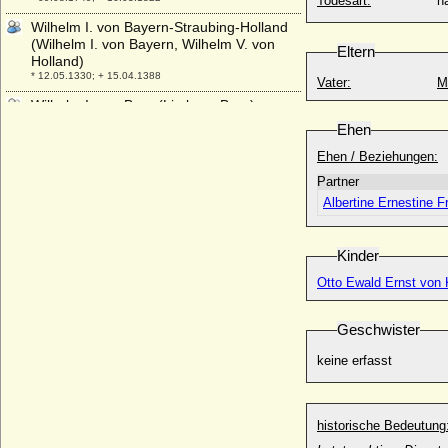
Todesart:
na
Wilhelm I. von Bayern-Straubing-Holland
(Wilhelm I. von Bayern, Wilhelm V. von
Eltern
Holland)
* 12.05.1330; + 15.04.1388
Vater:
M
Wilhelm I. von Berg (Limburg-Berg)
+ 21.04.1308
Ehen
Wilhelm I. von Braunschweig-Wolfenbüttel
Ehen / Beziehungen:
(Wilhelm der Ältere, Wilhelm der
Partner
Siegreiche)
* 1392; + 25.07.1482
Albertine Ernestine F
Wilhelm I. von Burgund (Wilhelm I. der
Große, Guillaume I Le Grand)
Kinder
* 1020; + 12.11.1087
Otto Ewald Ernst von 
Wilhelm I. von Hessen (Hessen-Kassel)
* 04.07.1466; + 08.02.1515
Geschwister
Wilhelm I. von Hessen, Kurfürst (Landgraf
Wilhelm IX. von Hessen-Kassel)
keine erfasst
* 03.06.1743; + 27.02.1821
Wilhelm I. von Holland
* um 1170; + 04.02.1222
historische Bedeutung
Wilhelm I. von Jülich