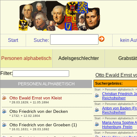
Otto Carl Victor von Schönburg-
Waldenburg
* 01.05.1856; + 18.11.1888
Otto Christian von Oertzen
* 1668; + 19.06.1712
Otto Christian von Schlabrendorff
Start
Suche:
kein Au
* keine Daten; + keine Daten
Otto der Friedfertige von Cleve
* 1278; + 29.09.1311
Personen alphabetisch
Adelsgeschlechter
Grabstät
Otto der Reiche von Meißen
* 1125; + 18.02.1190
Filter:
Otto Ewald Ernst vo
Otto Ernst von Schönburg-Hinterglauchau,
PERSONEN ALPHABETISCH
Graf
* 12.12.1681; + 08.12.1746
Otto Ewald Ernst von Kleist
* 28.03.1829; + 11.05.1894
Otto Friedrich von der Decken
* 1732; + 12.02.1804
Otto Friedrich von der Groeben (1)
* 16.01.1631; + 28.03.1692