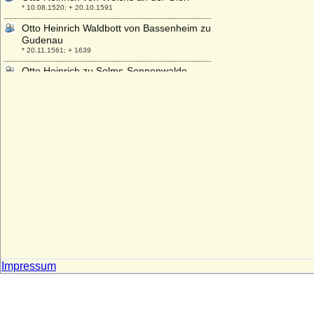
* 10.08.1520; + 20.10.1591
Otto Heinrich Waldbott von Bassenheim zu
Gudenau
* 20.11.1561; + 1639
Otto Heinrich zu Solms-Sonnenwalde,
Graf
* 24.12.1654; + 08.03.1711
Otto I. von Andechs-Meranien (Otto VII.
von Andechs)
* um 1180; + 07.05.1234
Otto I. von Anhalt-Aschersleben
+ 25.06.1304
Otto I. von Bentheim
* um 1142; + 1208
Otto I. von Braunschweig-Göttingen (Otto
der Quade)
* 1340; + 13.12.1394
Otto I. von Braunschweig-Lüneburg (Otto
Impressum
das Kind)
* 1204; + 09.06.1252
Otto I. von Bayern, Herzog (Otto I. der