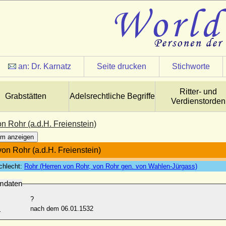
an:
Dr. Karnatz
Seite drucken
Stichworte
Ritter- und
Grabstätten
Adelsrechtliche Begriffe
Verdienstorden
n Rohr (a.d.H. Freienstein)
m anzeigen
von Rohr (a.d.H. Freienstein)
chlecht:
Rohr (Herren von Rohr, von Rohr gen. von Wahlen-Jürgass)
mdaten
?
:
nach dem 06.01.1532