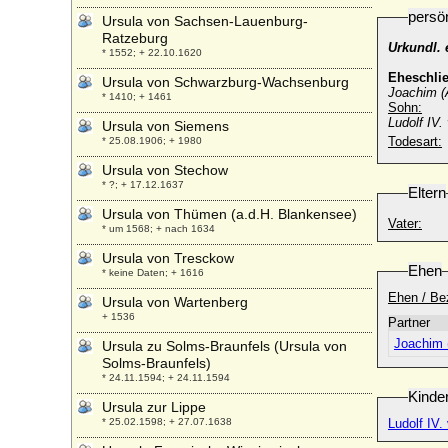
persö
Ursula von Sachsen-Lauenburg-
Ratzeburg
Urkundl. 
* 1552; + 22.10.1620
Eheschli
Ursula von Schwarzburg-Wachsenburg
Joachim (
* 1410; + 1461
Sohn:
Ludolf IV
Ursula von Siemens
Todesart:
* 25.08.1906; + 1980
Ursula von Stechow
* ?; + 17.12.1637
Eltern
Ursula von Thümen (a.d.H. Blankensee)
Vater:
* um 1568; + nach 1634
Ursula von Tresckow
Ehen
* keine Daten; + 1616
Ehen / Be
Ursula von Wartenberg
+ 1536
Partner
Joachim 
Ursula zu Solms-Braunfels (Ursula von
Solms-Braunfels)
* 24.11.1594; + 24.11.1594
Kinde
Ursula zur Lippe
* 25.02.1598; + 27.07.1638
Ludolf IV.