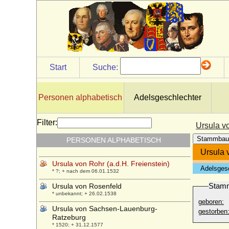
Ursula von Daun-Kyrburg und Salm
* um 1515; + 24.07.1601
Ursula von Greysing
+ 1511
Ursula von Harrach
* 1522; + 18.09.1554
Start
Suche:
Ursula von Klüx und Hennersdorf
* nicht überliefert; + nicht überliefert
Ursula von Pentz
Personen alphabetisch
Adelsgeschlechter
* ?; + nach 20.01.1580
Ursula von Quitzow
Filter:
Ursula vo
* um 1600; + 14.05.1647
Stammbau
PERSONEN ALPHABETISCH
Ursula von Razüns
* unbekannt; + 17.02.1477
Ursula 
Ursula von Rohr (a.d.H. Freienstein)
Adelsges
* ?; + nach dem 06.01.1532
Stam
Ursula von Rosenfeld
* unbekannt; + 26.02.1538
geboren:
Ursula von Sachsen-Lauenburg-
gestorben
Ratzeburg
* 1520; + 31.12.1577