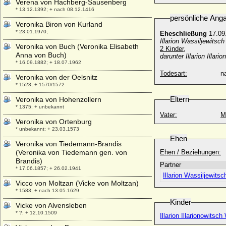
Verena von Hachberg-Sausenberg
* 13.12.1392; + nach 08.12.1416
persönliche Ang
Veronika Biron von Kurland
* 23.01.1970;
Eheschließung
17.09
Illarion Wassiljewitsc
Veronika von Buch (Veronika Elisabeth
2 Kinder,
Anna von Buch)
darunter Illarion Illa
* 16.09.1882; + 18.07.1962
Todesart:
na
Veronika von der Oelsnitz
* 1523; + 1570/1572
Eltern
Veronika von Hohenzollern
* 1375; + unbekannt
Vater:
M
Veronika von Ortenburg
* unbekannt; + 23.03.1573
Ehen
Veronika von Tiedemann-Brandis
(Veronika von Tiedemann gen. von
Ehen / Beziehungen:
Brandis)
Partner
* 17.06.1857; + 26.02.1941
Illarion Wassiljewits
Vicco von Moltzan (Vicke von Moltzan)
* 1583; + nach 13.05.1629
Kinder
Vicke von Alvensleben
* ?; + 12.10.1509
Illarion Illarionowitsc