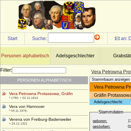
* 03.04.1900; + 14.08.1953
Vally von Ploetz
* 23.02.1871; + 08.04.1947
Vanozza de' Cattanei
* 1442; + 26.11.1518
Vazul von Ungarn
Start
Suche:
an:
D
+ 1037
Veit I. von Schönburg-Glauchau und
Waldenburg
Personen alphabetisch
Adelsgeschlechter
Grabstät
+ 1423
Vera Freiin Schäffer von Bernstein
Filter:
Vera Petrowna Pro
* 10.08.1914;
Stammbaum anzeigen
PERSONEN ALPHABETISCH
Vera Konstantinowa von Rußland
* 04.02.1854; + 11.04.1912
Vera Petrowna Pr
Vera Petrowna Protassowa, Gräfin
Gräfin Protassow
* 1780; + 02.11.1814
Adelsgeschlecht:
Vera von Hannover
* 05.11.1976;
Stammdaten
Verena von Freiburg-Badenweiler
geboren:
1
+ 25.12.1321
gestorben:
0