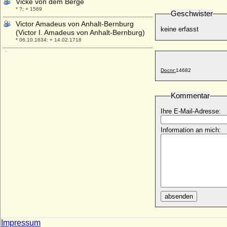
Vicke von dem Berge
* ?; + 1569
Geschwister
Victor Amadeus von Anhalt-Bernburg
keine erfasst
(Victor I. Amadeus von Anhalt-Bernburg)
* 06.10.1634; + 14.02.1718
Victor Amadeus von Hessen-Rotenburg
(Viktor Amadeus von Hessen-Rotenburg)
Docnr:
14682
* 02.09.1779; + 12.11.1834
Victor Cavendish-Bentinck, 9th Duke of
Portland
Kommentar
* 28.06.1897; + 31.07.1990
Ihre E-Mail-Adresse:
Victor Emmanuel Leclerc (C h a r l e s
Leclerc)
Information an mich:
* 17.03.1772; + 02.11.1802
Victor Friedrich von Anhalt-Bernburg
(Victor II. Friedrich von Anhalt-Bernburg)
* 21.09.1700; + 18.05.1765
Victor Friedrich zu Solms-Sonnenwalde,
Graf
* 16.09.1730; + 24.12.1783
absenden
Victor I. von Anhalt-Bernburg-
Schaumburg-Hoym
Impressum
* 07.09.1693; + 15.04.1772