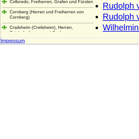
Colloredo, Freiherren, Grafen und Fürsten
Rudolph v
Cornberg (Herren und Freiherren von
Rudolph v
Cornberg)
Wilhelmi
Crailsheim (Creilsheim), Herren,
Reichsfreiherren und Grafen von
Crailsheim
Impressum
Crausen (Herren und Freiherren von
Crausen)
Czekelius von Rosenfeld
Czernin von und zu Chudenitz
Czettritz und Neuhaus (böhmische
Freiherren, preußische Freiherren und
preußische Grafen von C.)
Danckelmann (Reichsritter,
Reichsfreiherren und preußische Grafen)
Danneskiold-Laurvig (Danneskjold-
Laurvig)
Danneskiold-Samsöe (Danneskjold-