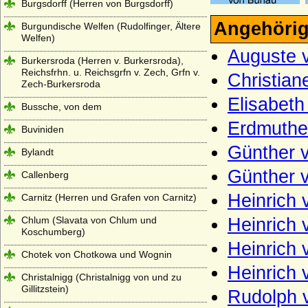
Burgsdorff (Herren von Burgsdorff)
Angehörig
Burgundische Welfen (Rudolfinger, Ältere
Welfen)
Auguste v
Burkersroda (Herren v. Burkersroda),
Reichsfrhn. u. Reichsgrfn v. Zech, Grfn v.
Christian
Zech-Burkersroda
Elisabeth
Bussche, von dem
Erdmuthe 
Buviniden
Günther v
Bylandt
Günther v
Callenberg
Heinrich 
Carnitz (Herren und Grafen von Carnitz)
Chlum (Slavata von Chlum und
Heinrich 
Koschumberg)
Heinrich 
Chotek von Chotkowa und Wognin
Heinrich 
Christalnigg (Christalnigg von und zu
Gillitzstein)
Rudolph 