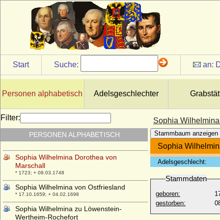
* 20.03.1224; + 29.05.1275
Sophia von Ungarn
* um 1050; + 18. 06.1095
Sophia von Waldeck
* 03.08.1662; + 15.10.1702
Sophia von Winzenburg
Start
Suche:
an:
D
+ 1160
Sophia von Württemberg
* 20.11.1563; + 21.07.1590
Personen alphabetisch
Adelsgeschlechter
Grabstät
Sophia von Zieten (Ilse Sophie von Zieten)
* 05.03.1674; + nach 28.12.1732
Filter:
Sophia Wilhelmina
Sophia Wegener (Katharina Sophia
Stammbaum anzeigen
PERSONEN ALPHABETISCH
Wegener)
* 1782; + 15.01.1862
Sophia Wilhelmin
Sophia Wilhelmina Dorothea von
Adelsgeschlecht:
Marschall
* 1723; + 08.03.1748
Stammdaten
Sophia Wilhelmina von Ostfriesland
geboren:
1
* 17.10.1659; + 04.02.1698
gestorben:
0
Sophia Wilhelmina zu Löwenstein-
Wertheim-Rochefort