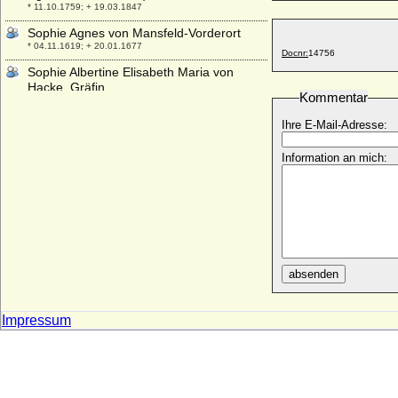
* 11.10.1759; + 19.03.1847
Sophie Agnes von Mansfeld-Vorderort
* 04.11.1619; + 20.01.1677
Docnr:
14756
Sophie Albertine Elisabeth Maria von
Hacke, Gräfin
Kommentar
* 17.05.1734; + 16.12.1755
Ihre E-Mail-Adresse:
Sophie Albertine von Beichlingen
* 22.12.1728; + 10.05.1807
Information an mich:
Sophie Albertine von Creutz
* 1710; + 06.08.1757
Sophie Albertine von Erbach
* 30.07.1683; + 04.09.1742
Sophie Albertine von Wylich und Lottum,
Reichsgräfin
* 1695; + 05.09.1723
absenden
Sophie Amalie Brockdorff (Sophie Amalie
von Brockdorff)
Impressum
* 22.03.1728; + 13.02.1785
Sophie Amalie Charlotte zu Löwenstein-
Wertheim-Virneburg
* 02.04.1771; + 25.05.1823