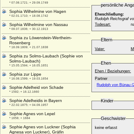
* 07.08.1721; + 29.09.1749
persönliche Ang
Sophia Wilhelmine von Hagen
Eheschließung:
* 02.01.1710; + 18.08.1742
Rudolph Reichsgraf vo
Sophia Wilhelmine von Nassau
Todesart:
na
* 09.07.1836; + 30.12.1913
Sophia zu Löwenstein-Wertheim-
Eltern
Rosenberg
* 18.09.1809; + 21.07.1838
Vater:
M
Sophia zu Solms-Laubach (Sophie von
Solms-Laubach)
Ehen
* 15.05.1594; + 16.05.1651
Ehen / Beziehungen:
Sophia zur Lippe
Partner
* 16.08.1599; + 19.03.1654
Rudolph von Bünau (2
Sophie Adelheid von Schade
* 1592; + 16.12.1660
Sophie Adelheidis in Bayern
Kinder
* 22.02.1875; + 04.09.1957
Sophie Agnes von Lepel
Geschwister
* 1658; + 1684
Sophie Agnes von Luckner (Sophia
keine erfasst
Agnesa von Luckner), Gräfin