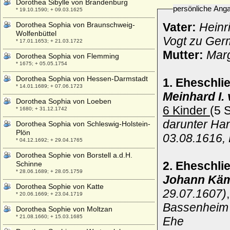
Dorothea Sibylle von Brandenburg
persönliche Ang
* 19.10.1590; + 09.03.1625
Dorothea Sophia von Braunschweig-
Vater:
Heinr
Wolfenbüttel
Vogt zu Ger
* 17.01.1653; + 21.03.1722
Mutter:
Marg
Dorothea Sophia von Flemming
* 1675; + 05.05.1754
Dorothea Sophia von Hessen-Darmstadt
1. Eheschli
* 14.01.1689; + 07.06.1723
Meinhard I.
Dorothea Sophia von Loeben
6 Kinder
(5 
* 1680; + 31.12.1742
darunter Ha
Dorothea Sophia von Schleswig-Holstein-
Plön
03.08.1616, 
* 04.12.1692; + 29.04.1765
Dorothea Sophie von Borstell a.d.H.
2. Eheschl
Schinne
* 28.06.1689; + 28.05.1759
Johann Käm
Dorothea Sophie von Katte
29.07.1607)
* 20.06.1669; + 23.04.1719
Bassenheim (
Dorothea Sophie von Moltzan
* 21.08.1660; + 15.03.1685
Ehe