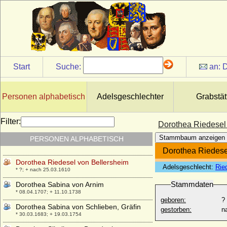
Dorothea Martens
* 18.01.1786; + 25.04.1853
Dorothea Rantzau (Dorothea von
Rantzau)
* 08.02.1619; + 09.04.1662
Dorothea Regina von Düringshofen
* 01.02.1706; + 03.08.1737
Start
Suche:
an:
D
Dorothea Regina Wuther (geadelt als Frau
von Carlowitz)
* ?; + ?
Personen alphabetisch
Adelsgeschlechter
Grabstät
Dorothea Renata von Zinzendorf und
Pottendorf
Filter:
Dorothea Riedesel
* 13.04.1669; + 22.11.1743
Stammbaum anzeigen
PERSONEN ALPHABETISCH
Dorothea Reuss von Plauen
* 28.10.1570; + 02.12.1631
Dorothea Riedese
Dorothea Riedesel von Bellersheim
Adelsgeschlecht:
Rie
* ?; + nach 25.03.1610
Stammdaten
Dorothea Sabina von Arnim
* 08.04.1707; + 11.10.1738
geboren:
?
Dorothea Sabina von Schlieben, Gräfin
gestorben:
n
* 30.03.1683; + 19.03.1754