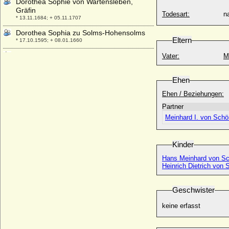
Dorothea Sophie von Wartensleben,
Gräfin
Todesart:
na
* 13.11.1684; + 05.11.1707
Dorothea Sophia zu Solms-Hohensolms
Eltern
* 17.10.1595; + 08.01.1660
Dorothea Sophie von der Pfalz-Neuburg
Vater:
M
* 05.07.1670; + 15.09.1748
Dorothea Sophie von Holstein (Dorthe
Ehen
Sophie von Holstein)
Ehen / Beziehungen:
* 15.10.1713; + 09.07.1766
Partner
Dorothea Susanne von der Pfalz
* 30.11.1544; + 08.04.1592
Meinhard I. von Schö
Dorothea Susanne von Vippach
* keine Daten; + keine Daten
Kinder
Dorothea Tugendreich von Wolffradt
Hans Meinhard von Sc
* 23.06.1661; + 06.02.1724
Heinrich Dietrich von
Dorothea Ursula von Baden-Durlach
* 20.06.1559; + 19.05.1583
Geschwister
Dorothea von Anhalt-Zerbst
keine erfasst
* 25.09.1607; + 26.09.1634
Dorothea von Bayern
* 25.05.1920;