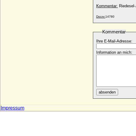
Kommentar:
Riedesel-
Dorothea von Berlichingen-Neustetten
* um 1586; + nach 20.04.1618
Docnr:
14780
Dorothea von Borcke (Dorothea von
Borck)
Kommentar
* ?; + 19.06.1689
Dorothea von Brandenburg
Ihre E-Mail-Adresse:
* 1446; + 1519
Information an mich:
Dorothea von Brandenburg
* 09.02.1420; + 19.01.1491
Dorothea von Brandenburg-Kulmbach
* 1430; + 25.11.1495
Dorothea von Brandenburg-Schwedt
* 06.06.1675; + 11.09.1676
absenden
Dorothea von Braunschweig-Lüneburg-
Celle
* 01.01.1570; + 15.08.1649
Impressum
Dorothea von Braunschweig-Wolfenbüttel
* 08.07.1596; + 01.09.1643
Dorothea von Bülow
+ 05.01.1678