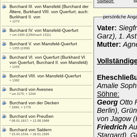
Sterbeort:
b
Burchard III. von Mansfeld (Burchard der
Ältere, Burkhard VIII. von Querfurt; auch:
persönliche Ang
Burkhard II. von
+ 1273
Vater:
Siegf
Burchard IV. von Mansfeld-Querfurt
Garz), 1. Ast
+ um 1300 (1294/nach 1311)
Mutter:
Agne
Burchard V. von Mansfeld-Querfurt
+ 1355 (1358)
Burchard VI. von Querfurt (Burkhard VI.
Vollständig
von Querfurt, Burchard II. von Mansfeld)
+ 1255
Burchard VIII. von Mansfeld-Querfurt
Eheschließ
+ 1392
Amalie Soph
Burchard von Avesnes
Söhne:
* um 1175; + 1244
Georg
Otto 
Burchard von der Decken
* 1694; + 1776
Berlin), Grün
Burchard von Preußen
von Jagow (
* 08.01.1917; + 12.08.1988
Friedrich
Aug
Burchard von Saldern
Stargard), G
* 23.04.1534; + 28.01.1595