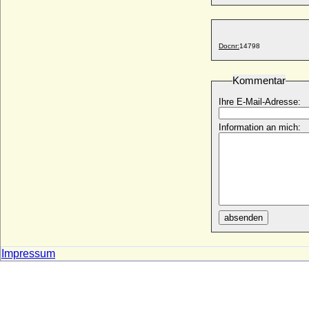
* um 1441; + nach 13.08.1508
Busso VI. von der Schulenburg
* um 1524; + 1604/1605
Docnr:
14798
Busso von Bismarck (Busso Klaus Jobst
Valentin Ludolf von Bismarck)
* 01.05.1824; + 10.10.1887
Kommentar
Busso von Bismarck (Busso Otto Eduard
Ihre E-Mail-Adresse:
Friedrich von Bismarck)
* 10.07.1876; + 29.11.1943
Information an mich:
Busso von der Asseburg (Busso V. von der
Asseburg)
* 05.03.1586; + 20.11.1646
Buvinus (Bouvin) von Metz
+ 862
absenden
Impressum