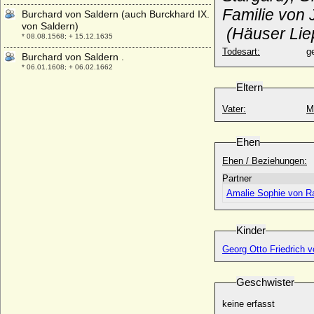
Familie von
Burchard von Saldern (auch Burckhard IX.
von Saldern)
(Häuser Lie
* 08.08.1568; + 15.12.1635
Todesart:
g
Burchard von Saldern .
* 06.01.1608; + 06.02.1662
Eltern
Burchard von Veltheim
* 22.09.1579; + 23.03.1625
Vater:
M
Burchard XVIII. von Salder(n)
* 1483; + 28.09.1550
Ehen
Burkhard I. von Zollern (Burchard I. von
Zollern, Burchardus de Zolorin)
Ehen / Beziehungen:
* unbekannt; + 1061
Partner
Burkhard II. (Burchard II.) von Zollern-
Amalie Sophie von R
Hohenberg
* um 1096; + um 1154
Kinder
Busso Adam von Stammer
* 06.09.1717; + 29.10.1786
Georg Otto Friedrich 
Busso I. von der Schulenburg, Ritter
* um 1394/1396; + 1475
Geschwister
Busso II. (der Lange) von der
keine erfasst
Schulenburg, Ritter