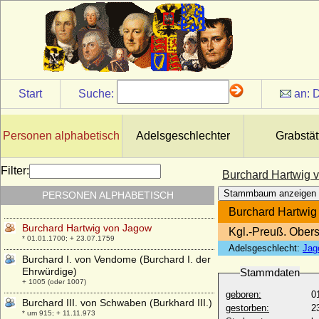
IX.)
* 21.06.1002; + 19.04.1054
Bruno von Hertzberg (Bruno Carl Adolf
Richard von Hertzberg)
* 23.07.1851; + 05.09.1906
Bruno von Kärnten (Papst Gregor V.)
* um 970; + 18.02.999
Start
Suche:
an:
D
Bruno von Würzburg (Bruno von Kärnten)
* um 1005; + 27.05.1045
Personen alphabetisch
Adelsgeschlechter
Grabstät
Bruno zu Ysenburg und Büdingen in
Büdingen, Fürst
* 14.06.1837; + 26.01.1906
Filter:
Burchard Hartwig 
Burchard Christoph von Münnich
Stammbaum anzeigen
PERSONEN ALPHABETISCH
(Burkhard Christoph von Münnich), Graf
* 09./19.05.1683; + 16./27.10.1767
Burchard Hartwig
Burchard Hartwig von Jagow
Kgl.-Preuß. Ober
* 01.01.1700; + 23.07.1759
Adelsgeschlecht:
Jag
Burchard I. von Vendome (Burchard I. der
Ehrwürdige)
Stammdaten
+ 1005 (oder 1007)
geboren:
0
Burchard III. von Schwaben (Burkhard III.)
gestorben:
2
* um 915; + 11.11.973